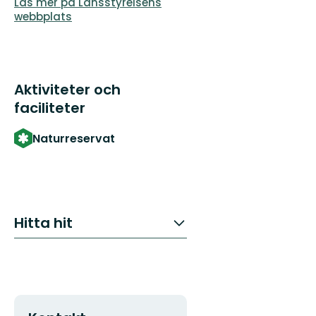
Läs mer på Länsstyrelsens
webbplats
Aktiviteter och
faciliteter
Naturreservat
Hitta hit