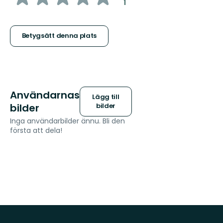
:
1
5
stjärnor
Betygsätt denna plats
Användarnas
Lägg till
bilder
bilder
Inga användarbilder ännu. Bli den
första att dela!