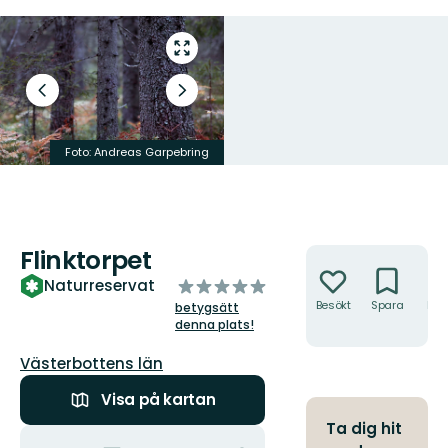
Gå
till
helskärmsläge
Föregående
Nästa
bild
bildspel
Foto: Andreas Garpebring
Foto: Andreas Garpebring
Flinktorpet
Åtgärder
av
Naturreservat
5
Besökt
Spara
Hitt
betygsätt
hit
stjärnor
denna plats!
Län:
Västerbottens län
Visa på kartan
Ta dig hit
Åtgärder