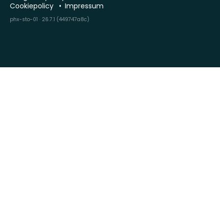
Cookiepolicy
Impressum
phx-sto-01 · 26.7.1 (449747a8c)