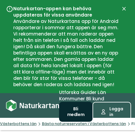
Naturkartan-appen kan behöva
Stän
uppdateras för vissa användare
Användare av Naturkartans app för Android
rapporterar i sommar att appen är seg mm.
Vi rekommenderar att man raderar appen
helt från sin telefon i så fall och laddar ned
igen! Då skall den fungera bättre. Den
befintliga appen skall ersättas av en ny app
efter sommaren. Den gamla appen laddar
all data för hela landet lokalt i appen (för
att klara offline-läge) men det innebär att
den blir för stor för vissa telefoner - då
behöver den raderas och laddas ned igen!
Utforska
Guider
Län
Kommuner
Bli kund
Bli
Logga
medlem
in
Västerbottens län
Bästa naturreservaten i Västerbottens län
F