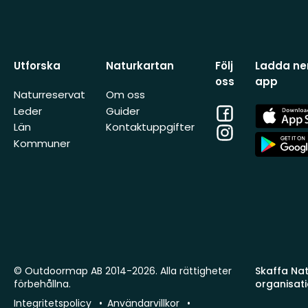
Utforska
Naturkartan
Följ
Ladda ner
oss
app
Naturreservat
Om oss
Facebook
App
Leder
Guider
Store
Län
Kontaktuppgifter
Instagram
App
Kommuner
Store
© Outdoormap AB 2014-2026. Alla rättigheter
Skaffa Natu
förbehållna.
organisat
Integritetspolicy
Användarvillkor