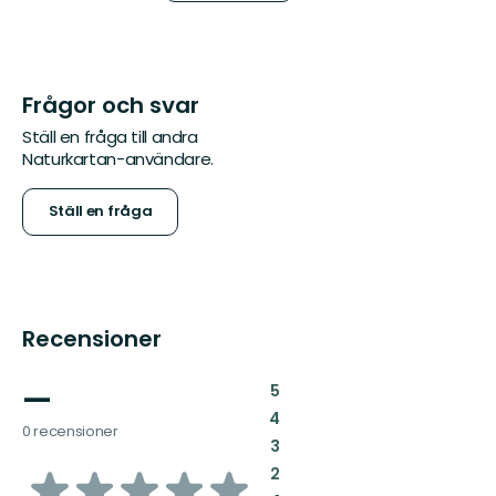
Frågor och svar
Ställ en fråga till andra
Naturkartan-användare.
Ställ en fråga
Recensioner
—
:
5
:
4
0 recensioner
:
3
av
:
2