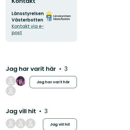
Kontakt
E-
Organisationens
Länsstyrelsen
postadress
logotyp
Västerbotten
Kontakt via e-
post
Jag har varit här
3
Jag har varit här
Jag vill hit
3
Jag vill hit