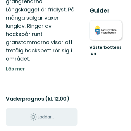
grangrenarna.
Långskägget är fridlyst. På
Guider
många sälgar växer
lunglav. Ringar av
hackspår runt
granstammarna visar att
Västerbottens
tretåig hackspett rör sig i
län
området.
Välkommen
ut
Läs mer
i
naturen
Väderprognos (kl. 12.00)
Laddar...