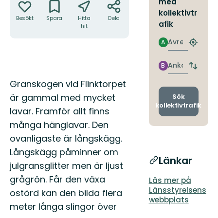
med
kollektivtr
Besökt
Spara
Hitta
Dela
afik
hit
Avresa
A
Hitta
närmas
hållpla
Ankomst
B
Byt
avgång
Beskrivning
Granskogen vid Flinktorpet
och
ankomst
är gammal med mycket
Sök
kollektivtrafik
lavar. Framför allt finns
många hänglavar. Den
ovanligaste är långskägg.
Långskägg påminner om
Länkar
julgransglitter men är ljust
grågrön. Får den växa
Läs mer på
Länsstyrelsens
ostörd kan den bilda flera
webbplats
meter långa slingor över