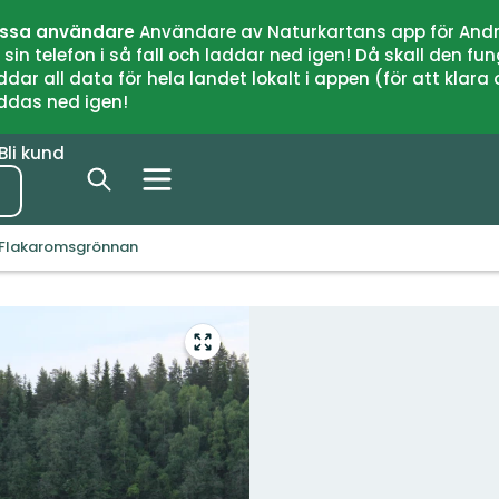
issa användare
Användare av Naturkartans app för Andr
n telefon i så fall och laddar ned igen! Då skall den fun
 all data för hela landet lokalt i appen (för att klara of
addas ned igen!
Bli kund
- Flakaromsgrönnan
Gå
till
helskärmsläge