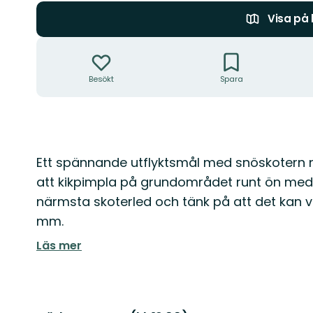
Visa på
Åtgärder
Besökt
Spara
Beskrivning
Ett spännande utflyktsmål med snöskotern nä
att kikpimpla på grundområdet runt ön med c
närmsta skoterled och tänk på att det kan 
mm.
Läs mer