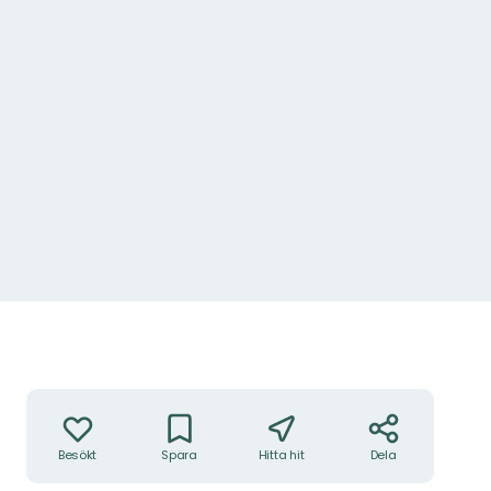
Åtgärder
Besökt
Spara
Hitta hit
Dela