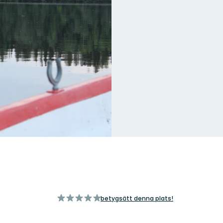
av
betygsätt denna plats!
5
stjärnor