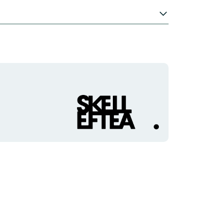
Organisationens
logotyp