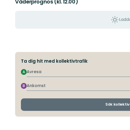
Väderprognos (kl. 12.00)
Ladda
Ta dig hit med kollektivtrafik
Avresa
A
Ankomst
B
Sök kollektiv