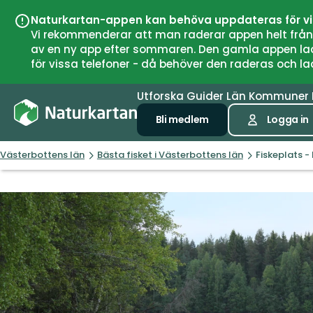
Naturkartan-appen kan behöva uppdateras för v
Vi rekommenderar att man raderar appen helt från si
av en ny app efter sommaren. Den gamla appen laddar
för vissa telefoner - då behöver den raderas och l
Utforska
Guider
Län
Kommuner
Bli medlem
Logga in
Västerbottens län
Bästa fisket i Västerbottens län
Fiskeplats 