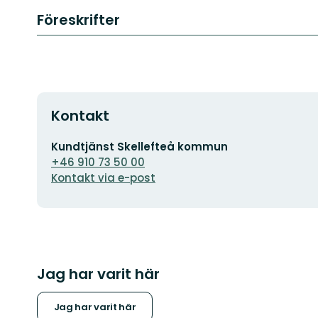
Föreskrifter
Kontakt
E-
Kundtjänst Skellefteå kommun
postadress
+46 910 73 50 00
Kontakt via e-post
Jag har varit här
Jag har varit här