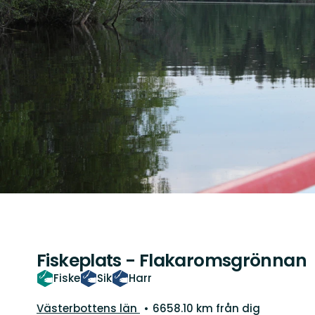
Fiskeplats - Flakaromsgrönnan
Fiske
Sik
Harr
Län:
Västerbottens län
6658.10 km från dig