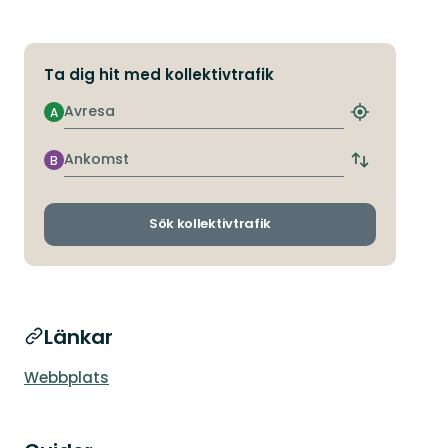
Ta dig hit med kollektivtrafik
Avresa
A
Hitta
närmaste
hållplats
Ankomst
B
Byt
avgångs-
och
ankomsthållp
Sök kollektivtrafik
Länkar
Webbplats