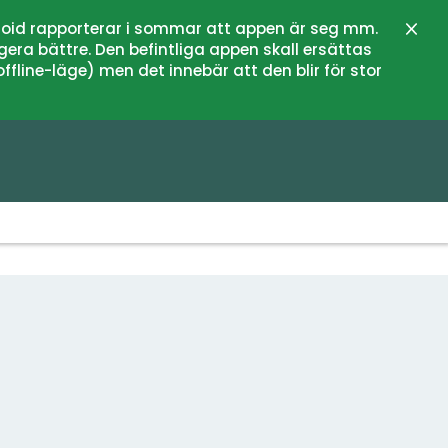
oid rapporterar i sommar att appen är seg mm.
Stän
gera bättre. Den befintliga appen skall ersättas
fline-läge) men det innebär att den blir för stor