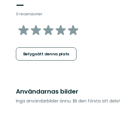
—
0 recensioner
av
5
stjärnor
Betygsätt denna plats
Användarnas bilder
Inga användarbilder ännu. Bli den första att dela!