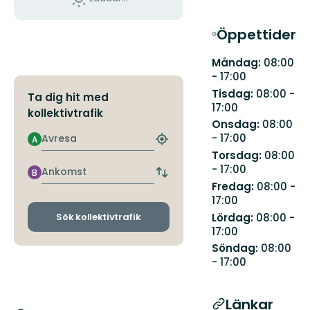
Öppettider
Måndag:
08:00
- 17:00
Tisdag:
08:00 -
Ta dig hit med
17:00
kollektivtrafik
Onsdag:
08:00
Avresa
- 17:00
A
Hitta
Torsdag:
08:00
närmaste
- 17:00
hållplats
Ankomst
B
Byt
Fredag:
08:00 -
avgångs-
17:00
och
ankomsthållplatser
Lördag:
08:00 -
Sök kollektivtrafik
17:00
Söndag:
08:00
- 17:00
Länkar