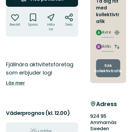
Ta dig hit
med
Åtgärder
kollektivtr
afik
Besökt
Spara
Hitta
Dela
hit
Avresa
A
Hitta
närmas
hållpla
Ankomst
B
Byt
avgång
och
Beskrivning
Fjällnära aktivitetsföretag
ankomst
Sök
kollektivtrafik
som erbjuder logi
Läs mer
Adress
Väderprognos (kl. 12.00)
924 95
Ammarnäs
Sweden
Laddar...