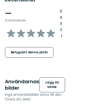
—
:
5
:
4
0 recensioner
:
3
av
:
2
:
1
5
stjärnor
Betygsätt denna plats
Användarnas
Lägg till
bilder
bilder
Inga användarbilder ännu. Bli den
första att dela!