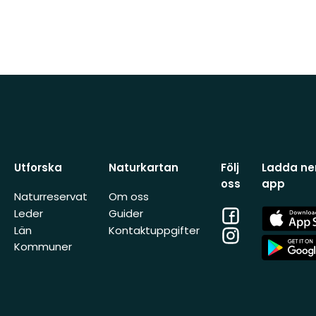
Utforska
Naturkartan
Följ
Ladda ner
oss
app
Naturreservat
Om oss
Facebook
App
Leder
Guider
Store
Län
Kontaktuppgifter
Instagram
App
Kommuner
Store