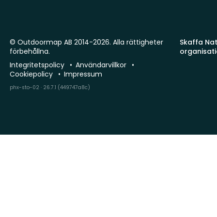
© Outdoormap AB 2014-2026. Alla rättigheter
Skaffa Natu
förbehållna.
organisat
Integritetspolicy
Användarvillkor
Cookiepolicy
Impressum
phx-sto-02 · 26.7.1 (449747a8c)