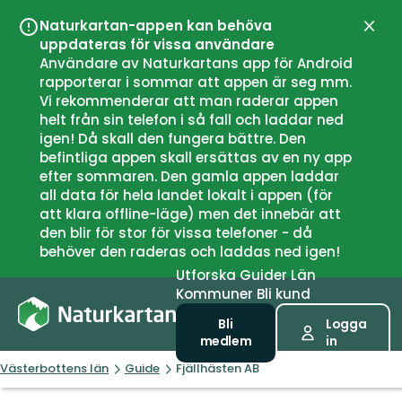
Naturkartan-appen kan behöva
Stän
uppdateras för vissa användare
Användare av Naturkartans app för Android
rapporterar i sommar att appen är seg mm.
Vi rekommenderar att man raderar appen
helt från sin telefon i så fall och laddar ned
igen! Då skall den fungera bättre. Den
befintliga appen skall ersättas av en ny app
efter sommaren. Den gamla appen laddar
all data för hela landet lokalt i appen (för
att klara offline-läge) men det innebär att
den blir för stor för vissa telefoner - då
behöver den raderas och laddas ned igen!
Utforska
Guider
Län
Kommuner
Bli kund
Bli
Logga
medlem
in
Västerbottens län
Guide
Fjällhästen AB