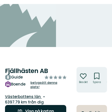
Fjällhästen AB
Åtgärder
av
Guide
5
Besökt
Spara
Hitt
betygsätt denna
Boende
hit
plats!
stjärnor
Län:
Västerbottens län
6397.79 km från dig
Visa på kartan