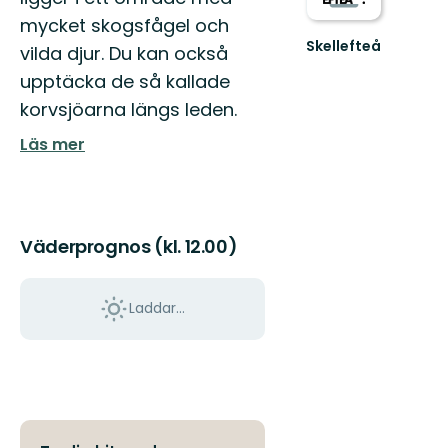
mycket skogsfågel och
Skellefteå
vilda djur. Du kan också
Välkommen
upptäcka de så kallade
till
Skellefteås
korvsjöarna längs leden.
fantastiska
natur!
Läs mer
Väderprognos (kl. 12.00)
Laddar...