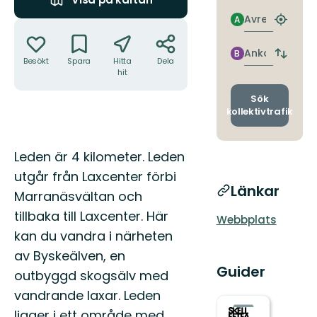
Avresa
A
Åtgärder
Hitta
närmas
hållpla
Ankomst
B
Byt
Besökt
Spara
Hitta
Dela
avgång
hit
och
ankomst
Sök
kollektivtrafik
Beskrivning
Leden är 4 kilometer. Leden
utgår från Laxcenter förbi
Länkar
Marranäsvältan och
tillbaka till Laxcenter. Här
Webbplats
kan du vandra i närheten
av Byskeälven, en
Guider
outbyggd skogsälv med
vandrande laxar. Leden
ligger i ett område med