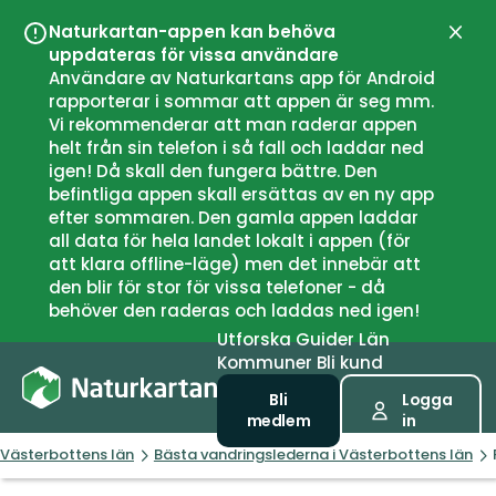
Naturkartan-appen kan behöva
Stän
uppdateras för vissa användare
Användare av Naturkartans app för Android
rapporterar i sommar att appen är seg mm.
Vi rekommenderar att man raderar appen
helt från sin telefon i så fall och laddar ned
igen! Då skall den fungera bättre. Den
befintliga appen skall ersättas av en ny app
efter sommaren. Den gamla appen laddar
all data för hela landet lokalt i appen (för
att klara offline-läge) men det innebär att
den blir för stor för vissa telefoner - då
behöver den raderas och laddas ned igen!
Utforska
Guider
Län
Kommuner
Bli kund
Bli
Logga
medlem
in
Västerbottens län
Bästa vandringslederna i Västerbottens län