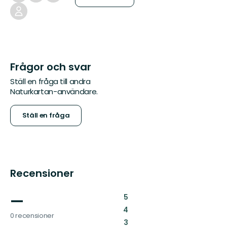
Frågor och svar
Ställ en fråga till andra
Naturkartan-användare.
Ställ en fråga
Recensioner
—
:
5
:
4
0 recensioner
:
3