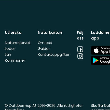
Utforska
Naturkartan
Följ
Ladda ner
oss
app
Naturreservat
Om oss
Facebook
App
Leder
Guider
Store
Län
Kontaktuppgifter
Instagram
App
Kommuner
Store
© Outdoormap AB 2014-2026. Alla rättigheter
Skaffa Natu