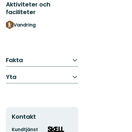
Aktiviteter och
faciliteter
Vandring
Fakta
Yta
Kontakt
E-
Organisationens
Kundtjänst