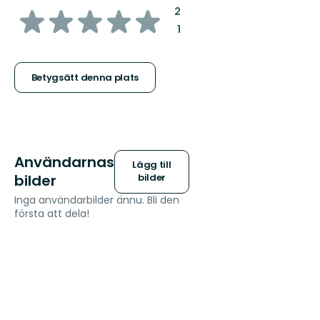
av
:
2
:
1
5
stjärnor
Betygsätt denna plats
Användarnas
Lägg till
bilder
bilder
Inga användarbilder ännu. Bli den
första att dela!