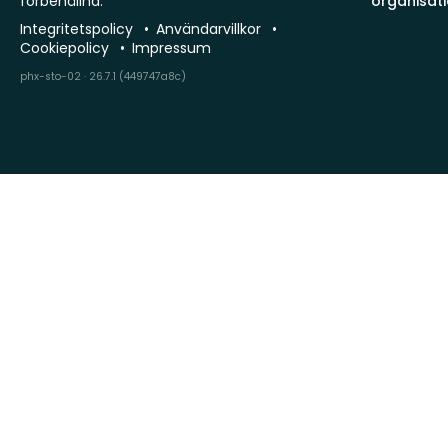
förbehållna.
organisat
Integritetspolicy
Användarvillkor
Cookiepolicy
Impressum
phx-sto-02 · 26.7.1 (449747a8c)