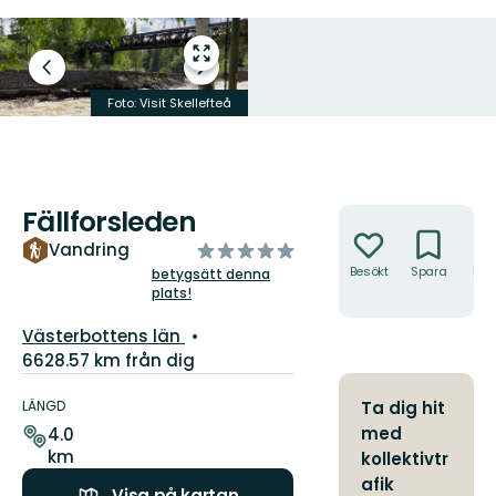
Gå
Föregående
Nästa
till
bild
bildspel
helskärmsläge
Foto: Visit Skellefteå
Foto: Visit Skellefteå
Fällforsleden
Åtgärder
av
Vandring
5
Besökt
Spara
Hitt
betygsätt denna
hit
plats!
stjärnor
Län:
Västerbottens län
6628.57 km från dig
Information
om
LÄNGD
Ta dig hit
leden
med
4.0
km
kollektivtr
afik
Visa på kartan