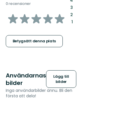
4
0 recensioner
:
3
av
:
2
:
1
5
stjärnor
Betygsätt denna plats
Användarnas
Lägg till
bilder
bilder
Inga användarbilder ännu. Bli den
första att dela!