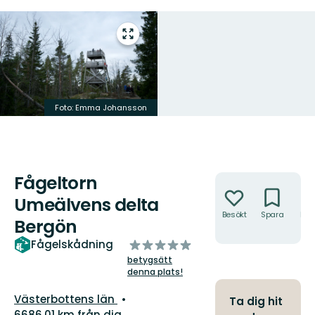
Gå
till
helskärmsläge
Foto: Emma Johansson
Fågeltorn
Åtgärder
Umeälvens delta
Besökt
Spara
Hitt
Bergön
hit
av
Fågelskådning
5
betygsätt
stjärnor
denna plats!
Län:
Västerbottens län
Ta dig hit
6686.01 km från dig