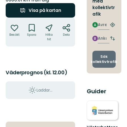
med
kollektivtr
Visa på kartan
afik
Åtgärder
Avresa
A
Hitta
närmas
Besökt
Spara
Hitta
Dela
hållpla
Ankomst
B
hit
Byt
avgång
och
ankomst
Sök
kollektivtrafik
Väderprognos (kl. 12.00)
Laddar...
Guider