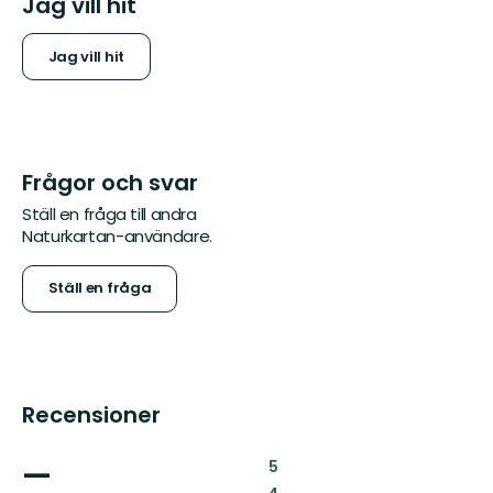
Jag vill hit
Jag vill hit
Frågor och svar
Ställ en fråga till andra
Naturkartan-användare.
Ställ en fråga
Recensioner
—
:
5
: