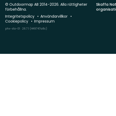
© Outdoormap AB 2014-2026. Alla rättigheter
Skaffa Natu
förbehållna.
organisat
Integritetspolicy
Användarvillkor
Cookiepolicy
Impressum
phx-sto-01 · 26.7.1 (449747a8c)