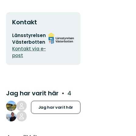
Kontakt
E-
Organisationens
Länsstyrelsen
postadress
logotyp
Västerbotten
Kontakt via e-
post
Jag har varit här
4
Jag har varit här