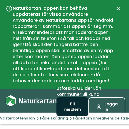
Naturkartan-appen kan behöva
Stän
uppdateras för vissa användare
Användare av Naturkartans app för Android
rapporterar i sommar att appen är seg mm.
Vi rekommenderar att man raderar appen
helt från sin telefon i så fall och laddar ned
igen! Då skall den fungera bättre. Den
befintliga appen skall ersättas av en ny app
efter sommaren. Den gamla appen laddar
all data för hela landet lokalt i appen (för
att klara offline-läge) men det innebär att
den blir för stor för vissa telefoner - då
behöver den raderas och laddas ned igen!
Utforska
Guider
Län
Kommuner
Bli kund
Bli
Logga
medlem
in
Västerbottens län
Fågelskådning
Fågeltorn Umeälvens delta B