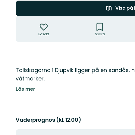
Visa på
Åtgärder
Besökt
Spara
Beskrivning
Tallskogarna i Djupvik ligger på en sandås, 
våtmarker.
Läs mer
Väderprognos (kl. 12.00)