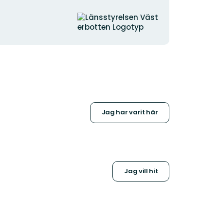
Organisationens
logotyp
Jag har varit här
Jag vill hit