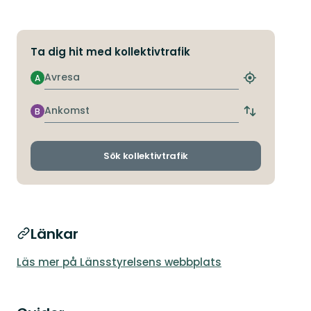
Ta dig hit med kollektivtrafik
Avresa
A
Hitta
närmaste
hållplats
Ankomst
B
Byt
avgångs-
och
ankomsthållp
Sök kollektivtrafik
Länkar
Läs mer på Länsstyrelsens webbplats