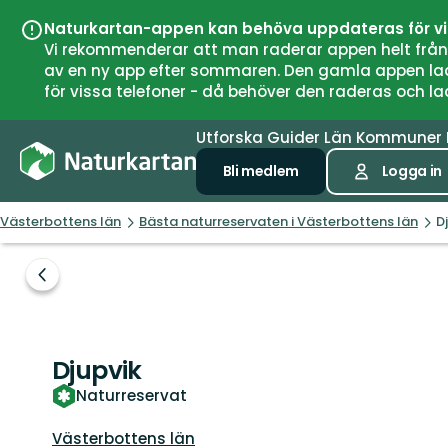
Naturkartan-appen kan behöva uppdateras för v
Vi rekommenderar att man raderar appen helt från si
av en ny app efter sommaren. Den gamla appen laddar
för vissa telefoner - då behöver den raderas och l
Utforska
Guider
Län
Kommuner
Bli medlem
Logga in
Västerbottens län
Bästa naturreservaten i Västerbottens län
D
Föregående
bild
Djupvik
Naturreservat
Län:
Västerbottens län