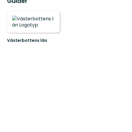
Guider
Västerbottens län
Välkommen
ut
i
naturen