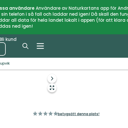
issa användare
Användare av Naturkartans app för Andr
n telefon i så fall och laddar ned igen! Då skall den fun
 all data för hela landet lokalt i appen (för att klara of
addas ned igen!
Bli kund
jupvik
Foto: Andreas Garpebring
Nästa
bildspel
Gå
till
helskärmsläge
av
betygsätt denna plats!
5
stjärnor