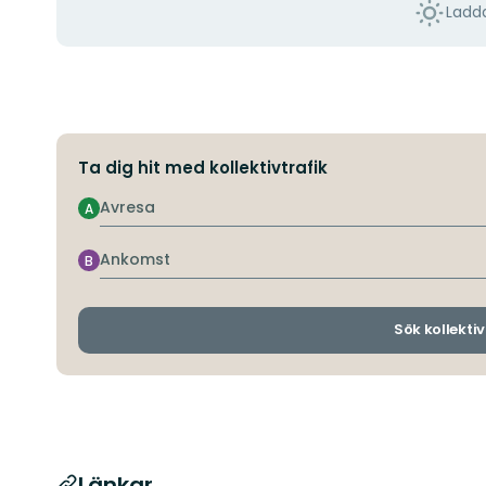
Ladda
Ta dig hit med kollektivtrafik
Avresa
A
Ankomst
B
Sök kollektiv
Länkar