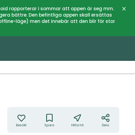
oid rapporterar i sommar att appen är seg mm.
Stän
gera bättre. Den befintliga appen skall ersättas
fline-läge) men det innebär att den blir för stor
Foto: Andreas Garpebring
Åtgärder
Besökt
Spara
Hitta hit
Dela