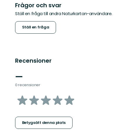
Frågor och svar
Ställ en fråga till andra Naturkartan-användare.
Ställ en fråga
Recensioner
—
0 recensioner
av
5
stjärnor
Betygsätt denna plats