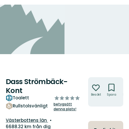
Dass Strömbäck-
Åtgärder
Kont
Besökt
Spara
Hitt
av
Toalett
hit
5
betygsätt
Rullstolsvänligt
stjärnor
denna plats!
Län:
Västerbottens län
6688.32 km från dig