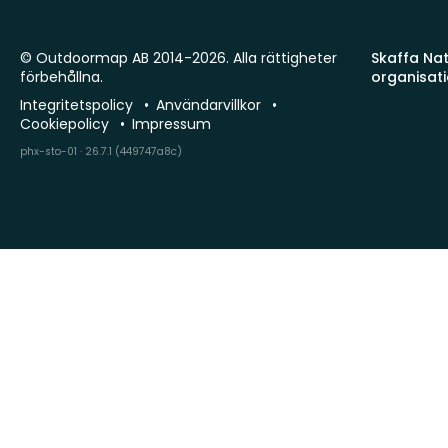
© Outdoormap AB 2014-2026. Alla rättigheter
Skaffa Natu
förbehållna.
organisat
Integritetspolicy
Användarvillkor
Cookiepolicy
Impressum
phx-sto-01 · 26.7.1 (449747a8c)