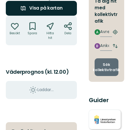
Ta dig hit
med
Visa på kartan
kollektivtr
Åtgärder
afik
Avresa
A
Besökt
Spara
Hitta
Dela
Hitta
hit
närmas
hållpla
Ankomst
B
Byt
avgång
och
ankomst
Sök
kollektivtrafik
Väderprognos (kl. 12.00)
Laddar...
Guider