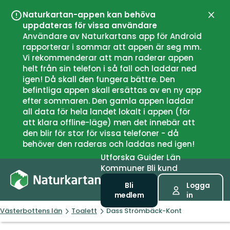
Naturkartan-appen kan behöva
Stän
uppdateras för vissa användare
Användare av Naturkartans app för Android
rapporterar i sommar att appen är seg mm.
Vi rekommenderar att man raderar appen
helt från sin telefon i så fall och laddar ned
igen! Då skall den fungera bättre. Den
befintliga appen skall ersättas av en ny app
efter sommaren. Den gamla appen laddar
all data för hela landet lokalt i appen (för
att klara offline-läge) men det innebär att
den blir för stor för vissa telefoner - då
behöver den raderas och laddas ned igen!
Utforska
Guider
Län
Kommuner
Bli kund
Bli
Logga
medlem
in
Västerbottens län
Toalett
Dass Strömbäck-Kont