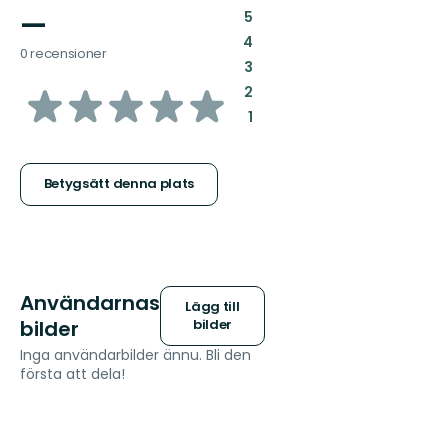
—
:
5
:
4
0 recensioner
:
3
av
:
2
:
1
5
stjärnor
Betygsätt denna plats
Användarnas
Lägg till
bilder
bilder
Inga användarbilder ännu. Bli den
första att dela!