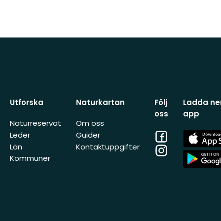
Utforska
Naturkartan
Följ
Ladda ner
oss
app
Naturreservat
Om oss
Facebook
App
Leder
Guider
Store
Län
Kontaktuppgifter
Instagram
App
Kommuner
Store