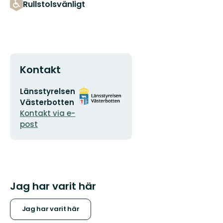
Rullstolsvänligt
Kontakt
E-
Organisationens
Länsstyrelsen
postadress
logotyp
Västerbotten
Kontakt via e-
post
Jag har varit här
Jag har varit här