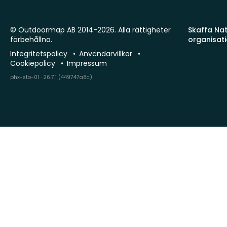
© Outdoormap AB 2014-2026. Alla rättigheter
Skaffa Natu
förbehållna.
organisat
Integritetspolicy
Användarvillkor
Cookiepolicy
Impressum
phx-sto-01 · 26.7.1 (449747a8c)