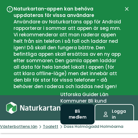
Naturkartan-appen kan behöva
Stän
uppdateras för vissa användare
Användare av Naturkartans app för Android
rapporterar i sommar att appen är seg mm.
Vi rekommenderar att man raderar appen
helt från sin telefon i så fall och laddar ned
igen! Då skall den fungera bättre. Den
befintliga appen skall ersättas av en ny app
efter sommaren. Den gamla appen laddar
all data för hela landet lokalt i appen (för
att klara offline-läge) men det innebär att
den blir för stor för vissa telefoner - då
behöver den raderas och laddas ned igen!
Utforska
Guider
Län
Kommuner
Bli kund
Bli
Logga
medlem
in
Västerbottens län
Toalett
Dass Holmögadd Holmöarna