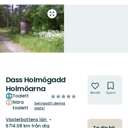
Gå
till
helskärmsläge
Dass Holmögadd
Åtgärder
Holmöarna
Besökt
Spara
Hitt
Toalett
av
hit
5
Nära
betygsätt denna
toalett
stjärnor
plats!
Län:
Västerbottens län
6714.08 km från dig
Ta dig hit