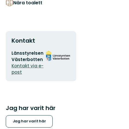
Nära toalett
Kontakt
E-
Organisationens
Länsstyrelsen
postadress
logotyp
Västerbotten
Kontakt via e-
post
Jag har varit här
Jag har varit här