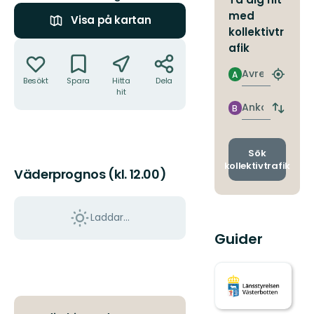
med
Visa på kartan
kollektivtr
Åtgärder
afik
Avresa
A
Hitta
Besökt
Spara
Hitta
Dela
närmas
hit
hållpla
Ankomst
B
Byt
avgång
och
ankomst
Sök
kollektivtrafik
Väderprognos (kl. 12.00)
Laddar...
Guider