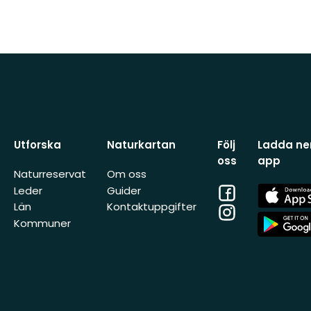
Utforska
Naturkartan
Följ
Ladda ner
oss
app
Naturreservat
Om oss
Facebook
App
Leder
Guider
Store
Län
Kontaktuppgifter
Instagram
App
Kommuner
Store