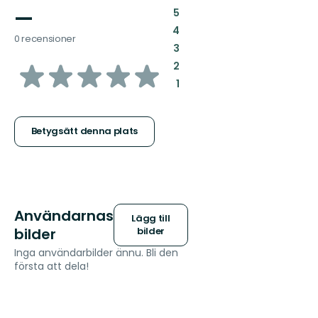
—
:
5
:
4
0 recensioner
:
3
av
:
2
:
1
5
stjärnor
Betygsätt denna plats
Användarnas
Lägg till
bilder
bilder
Inga användarbilder ännu. Bli den
första att dela!