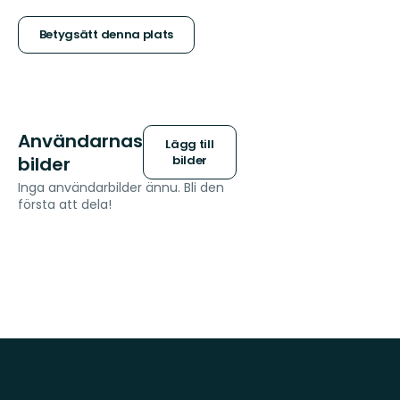
5
stjärnor
Betygsätt denna plats
Användarnas
Lägg till
bilder
bilder
Inga användarbilder ännu. Bli den
första att dela!