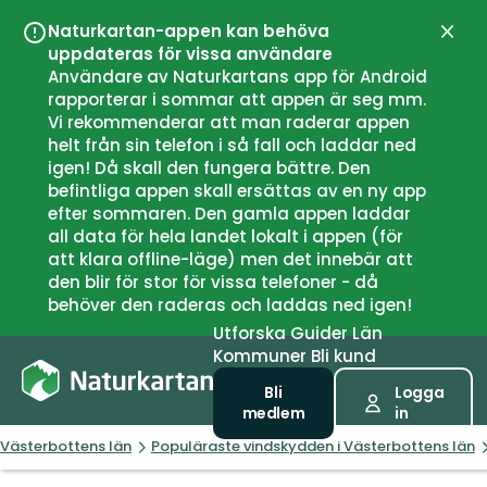
Naturkartan-appen kan behöva
Stän
uppdateras för vissa användare
Användare av Naturkartans app för Android
rapporterar i sommar att appen är seg mm.
Vi rekommenderar att man raderar appen
helt från sin telefon i så fall och laddar ned
igen! Då skall den fungera bättre. Den
befintliga appen skall ersättas av en ny app
efter sommaren. Den gamla appen laddar
all data för hela landet lokalt i appen (för
att klara offline-läge) men det innebär att
den blir för stor för vissa telefoner - då
behöver den raderas och laddas ned igen!
Utforska
Guider
Län
Kommuner
Bli kund
Bli
Logga
medlem
in
Västerbottens län
Populäraste vindskydden i Västerbottens län