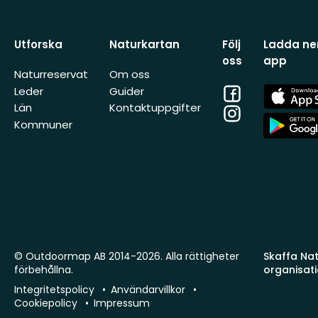
Utforska
Naturkartan
Följ
Ladda ner
oss
app
Naturreservat
Om oss
Facebook
App
Leder
Guider
Store
Län
Kontaktuppgifter
Instagram
App
Kommuner
Store
© Outdoormap AB 2014-2026. Alla rättigheter
Skaffa Natu
förbehållna.
organisat
Integritetspolicy
Användarvillkor
Cookiepolicy
Impressum