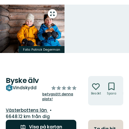
Gå
till
helskärmsläge
Foto: Patrick Degerman
Byske älv
Åtgärder
av
Vindskydd
5
Besökt
Spara
Hitt
betygsätt denna
hit
plats!
stjärnor
Län:
Västerbottens län
6648.12 km från dig
Visa på kartan
Ta dig hit