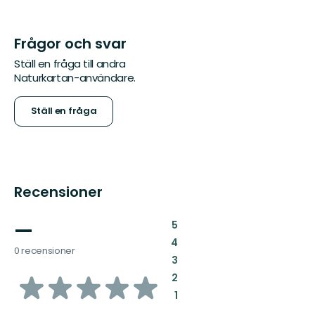
Frågor och svar
Ställ en fråga till andra
Naturkartan-användare.
Ställ en fråga
Recensioner
—
:
5
:
4
0 recensioner
:
3
av
:
2
:
1