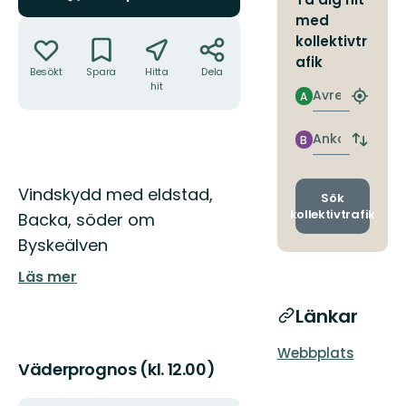
med
Åtgärder
kollektivtr
afik
Besökt
Spara
Hitta
Dela
hit
Avresa
A
Hitta
närmas
hållpla
Ankomst
B
Byt
avgång
och
Beskrivning
Vindskydd med eldstad,
ankomst
Sök
kollektivtrafik
Backa, söder om
Byskeälven
Läs mer
Länkar
Webbplats
Väderprognos (kl. 12.00)