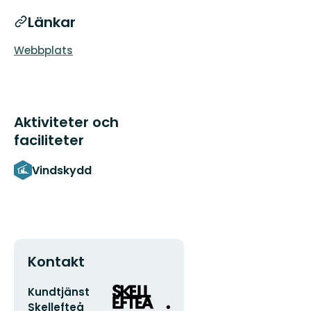
Länkar
Webbplats
Aktiviteter och
faciliteter
Vindskydd
Kontakt
E-
Organisationens
Kundtjänst
postadress
logotyp
Skellefteå