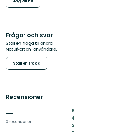
Jag vill hit
Frågor och svar
Ställ en fråga till andra
Naturkartan-användare.
Ställ en fråga
Recensioner
—
:
5
:
4
0 recensioner
:
3