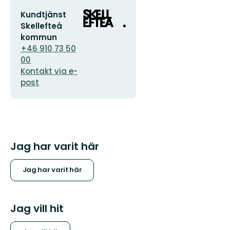
E-
Organisationens
Kundtjänst
postadress
logotyp
Skellefteå
kommun
+46 910 73 50
00
Kontakt via e-
post
Jag har varit här
Jag har varit här
Jag vill hit