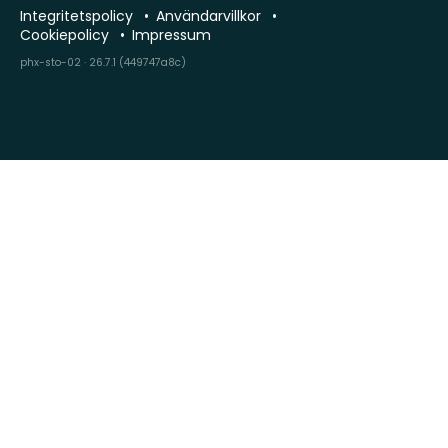
Integritetspolicy
Användarvillkor
Cookiepolicy
Impressum
phx-sto-02 · 26.7.1 (449747a8c)