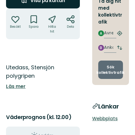
Visa på kartan
Ta dig hit
med
Åtgärder
kollektivtr
afik
Besökt
Spara
Hitta
Dela
hit
Avresa
A
Hitta
närmas
hållpla
Ankomst
B
Byt
avgång
och
Beskrivning
ankomst
Utedass, Stensjön
Sök
kollektivtrafik
polygripen
Läs mer
Länkar
Väderprognos (kl. 12.00)
Webbplats