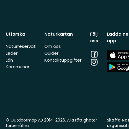
Utforska
Naturkartan
Följ
Ladda ner
oss
app
Naturreservat
Om oss
Facebook
App
Leder
Guider
Store
Län
Kontaktuppgifter
Instagram
App
Kommuner
Store
© Outdoormap AB 2014-2026. Alla rättigheter
Skaffa Natu
förbehållna.
organisat