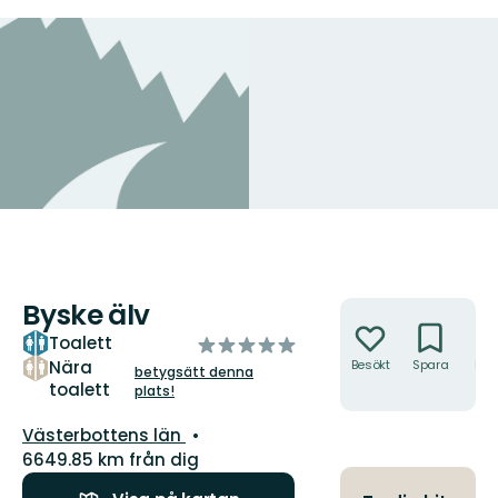
Byske älv
Åtgärder
Toalett
av
5
Nära
Besökt
Spara
Hitt
betygsätt denna
hit
toalett
stjärnor
plats!
Län:
Västerbottens län
6649.85 km från dig