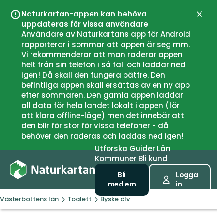
Naturkartan-appen kan behöva
Stän
uppdateras för vissa användare
Användare av Naturkartans app för Android
rapporterar i sommar att appen är seg mm.
Vi rekommenderar att man raderar appen
helt från sin telefon i så fall och laddar ned
igen! Då skall den fungera bättre. Den
befintliga appen skall ersättas av en ny app
efter sommaren. Den gamla appen laddar
all data för hela landet lokalt i appen (för
att klara offline-läge) men det innebär att
den blir för stor för vissa telefoner - då
behöver den raderas och laddas ned igen!
Utforska
Guider
Län
Kommuner
Bli kund
Bli
Logga
medlem
in
Västerbottens län
Toalett
Byske älv