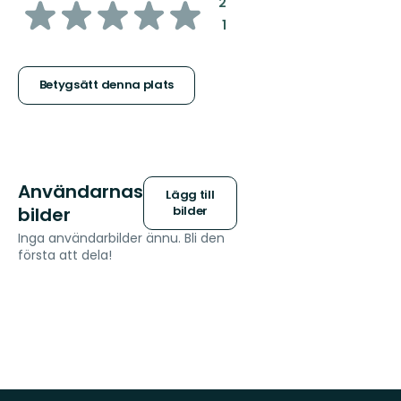
av
:
2
:
1
5
stjärnor
Betygsätt denna plats
Användarnas
Lägg till
bilder
bilder
Inga användarbilder ännu. Bli den
första att dela!