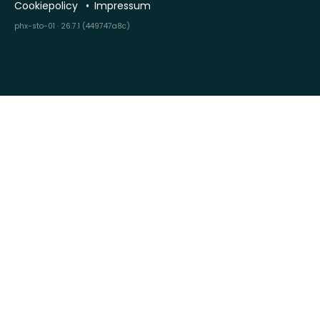
Cookiepolicy
Impressum
phx-sto-01 · 26.7.1 (449747a8c)