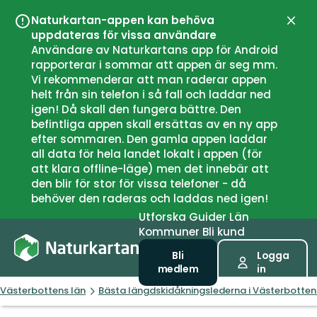
Naturkartan-appen kan behöva
Stän
uppdateras för vissa användare
Användare av Naturkartans app för Android
rapporterar i sommar att appen är seg mm.
Vi rekommenderar att man raderar appen
helt från sin telefon i så fall och laddar ned
igen! Då skall den fungera bättre. Den
befintliga appen skall ersättas av en ny app
efter sommaren. Den gamla appen laddar
all data för hela landet lokalt i appen (för
att klara offline-läge) men det innebär att
den blir för stor för vissa telefoner - då
behöver den raderas och laddas ned igen!
Utforska
Guider
Län
Kommuner
Bli kund
Bli
Logga
medlem
in
Västerbottens län
Bästa längdskidåkningslederna i Västerbotten