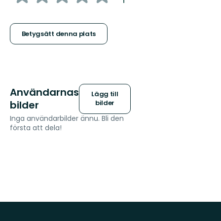
:
1
5
stjärnor
Betygsätt denna plats
Användarnas
Lägg till
bilder
bilder
Inga användarbilder ännu. Bli den
första att dela!