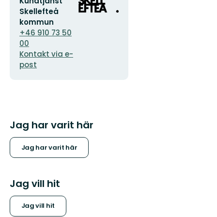
E-
Organisationens
Kundtjänst
postadress
logotyp
Skellefteå
kommun
+46 910 73 50
00
Kontakt via e-
post
Jag har varit här
Jag har varit här
Jag vill hit
Jag vill hit