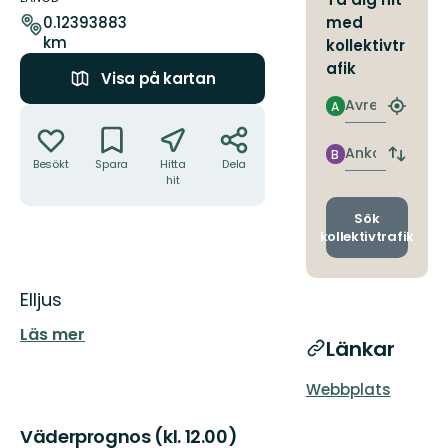
leden
med
0.12393883
km
kollektivtr
afik
Visa på kartan
Avresa
A
Åtgärder
Hitta
närmas
hållpla
Ankomst
B
Byt
Besökt
Spara
Hitta
Dela
avgång
hit
och
ankomst
Sök
kollektivtrafik
Beskrivning
Elljus
Läs mer
Länkar
Webbplats
Väderprognos (kl. 12.00)