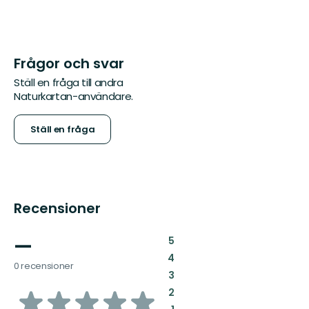
Frågor och svar
Ställ en fråga till andra
Naturkartan-användare.
Ställ en fråga
Recensioner
—
:
5
:
4
0 recensioner
:
3
av
:
2