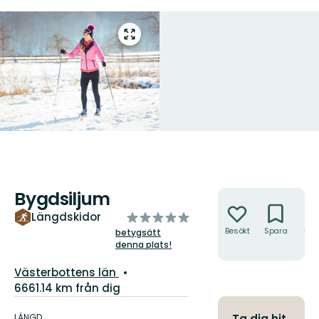
Gå
till
helskärmsläge
Bygdsiljum
Åtgärder
av
Längdskidor
5
Besökt
Spara
Hitt
betygsätt
hit
denna plats!
stjärnor
Län:
Västerbottens län
6661.14 km från dig
Information
om
LÄNGD
Ta dig hit