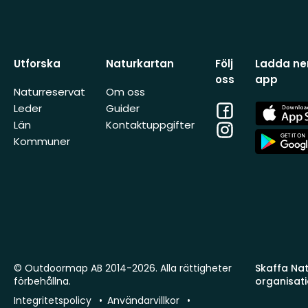
Utforska
Naturkartan
Följ
Ladda ner
oss
app
Naturreservat
Om oss
Facebook
App
Leder
Guider
Store
Län
Kontaktuppgifter
Instagram
App
Kommuner
Store
© Outdoormap AB 2014-2026. Alla rättigheter
Skaffa Natu
förbehållna.
organisat
Integritetspolicy
Användarvillkor