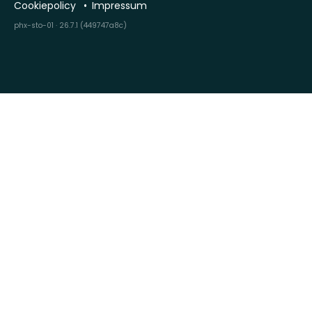
Cookiepolicy
Impressum
phx-sto-01 · 26.7.1 (449747a8c)