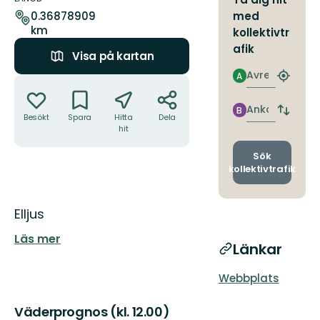
leden
med
0.36878909
km
kollektivtr
afik
Visa på kartan
Avresa
A
Åtgärder
Hitta
närmas
hållpla
Ankomst
B
Byt
Besökt
Spara
Hitta
Dela
avgång
hit
och
ankomst
Sök
kollektivtrafik
Beskrivning
Elljus
Läs mer
Länkar
Webbplats
Väderprognos (kl. 12.00)