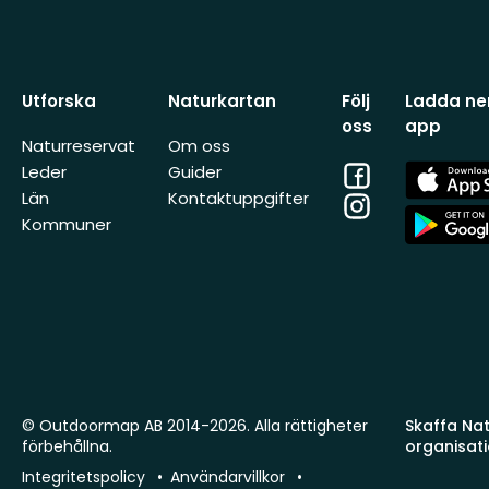
Utforska
Naturkartan
Följ
Ladda ner
oss
app
Naturreservat
Om oss
Facebook
App
Leder
Guider
Store
Län
Kontaktuppgifter
Instagram
App
Kommuner
Store
© Outdoormap AB 2014-2026. Alla rättigheter
Skaffa Natu
förbehållna.
organisat
Integritetspolicy
Användarvillkor