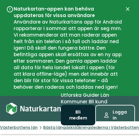
Naturkartan-appen kan behöva
Stän
uppdateras för vissa användare
Användare av Naturkartans app för Android
rapporterar i sommar att appen är seg mm.
Vi rekommenderar att man raderar appen
helt från sin telefon i så fall och laddar ned
igen! Då skall den fungera bättre. Den
befintliga appen skall ersättas av en ny app
efter sommaren. Den gamla appen laddar
all data för hela landet lokalt i appen (för
att klara offline-läge) men det innebär att
den blir för stor för vissa telefoner - då
behöver den raderas och laddas ned igen!
Utforska
Guider
Län
Kommuner
Bli kund
Bli
Logga
medlem
in
Västerbottens län
Bästa längdskidåkningslederna i Västerbotten