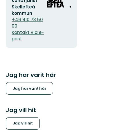
E-
Organisationens
Kundtjänst
postadress
logotyp
Skellefteå
kommun
+46 910 73 50
00
Kontakt via e-
post
Jag har varit här
Jag har varit här
Jag vill hit
Jag vill hit