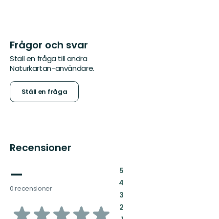
Frågor och svar
Ställ en fråga till andra
Naturkartan-användare.
Ställ en fråga
Recensioner
—
:
5
:
4
0 recensioner
:
3
av
:
2