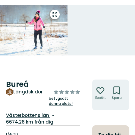
Gå
till
helskärmsläge
Bureå
Åtgärder
av
Längdskidor
5
Besökt
Spara
Hitt
betygsätt
hit
denna plats!
stjärnor
Län:
Västerbottens län
6674.28 km från dig
Information
om
LÄNGD
Ta dig hit