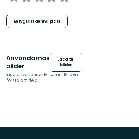
:
1
5
stjärnor
Betygsätt denna plats
Användarnas
Lägg till
bilder
bilder
Inga användarbilder ännu. Bli den
första att dela!