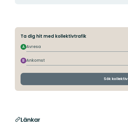
Ta dig hit med kollektivtrafik
Avresa
A
Ankomst
B
Sök kollektiv
Länkar