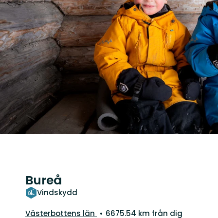
Bureå
Vindskydd
Län:
Västerbottens län
6675.54 km från dig