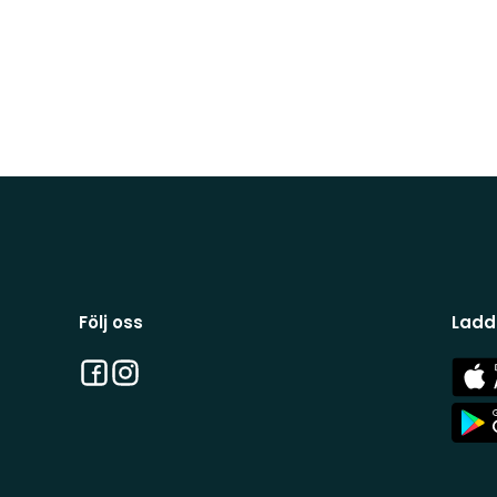
Följ oss
Ladd
Facebook
Instagram
App
Stor
App
Stor