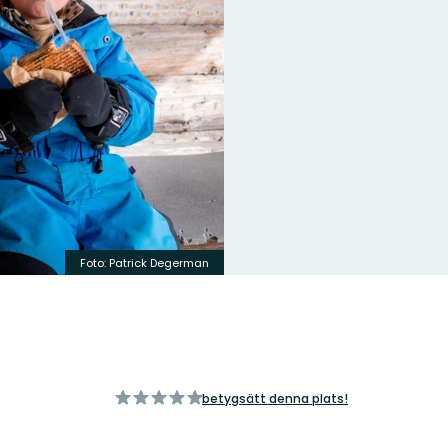
Foto: Patrick Degerman
av
betygsätt denna plats!
5
stjärnor