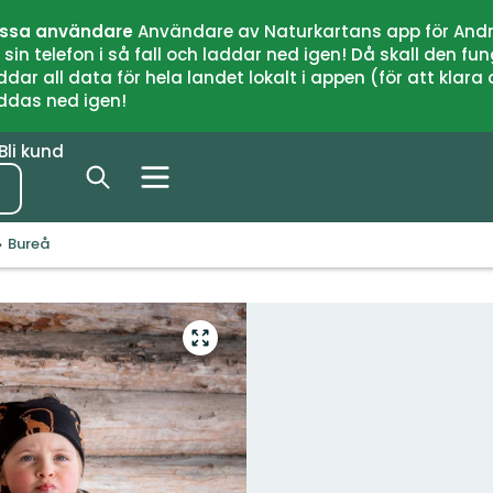
issa användare
Användare av Naturkartans app för Andr
n telefon i så fall och laddar ned igen! Då skall den fun
 all data för hela landet lokalt i appen (för att klara of
addas ned igen!
Bli kund
Bureå
Gå
till
helskärmsläge