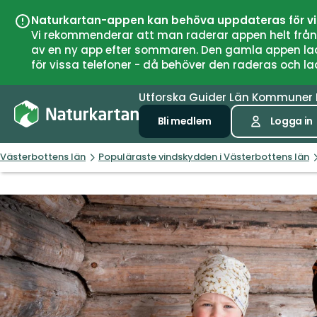
Naturkartan-appen kan behöva uppdateras för v
Vi rekommenderar att man raderar appen helt från si
av en ny app efter sommaren. Den gamla appen laddar
för vissa telefoner - då behöver den raderas och l
Utforska
Guider
Län
Kommuner
Bli medlem
Logga in
Västerbottens län
Populäraste vindskydden i Västerbottens län