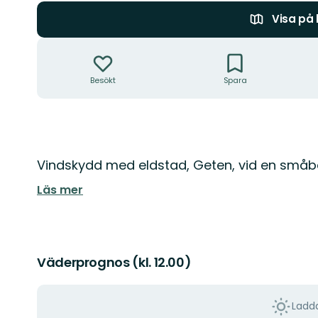
Visa på
Åtgärder
Besökt
Spara
Beskrivning
Vindskydd med eldstad, Geten, vid en små
Läs mer
Väderprognos (kl. 12.00)
Ladda