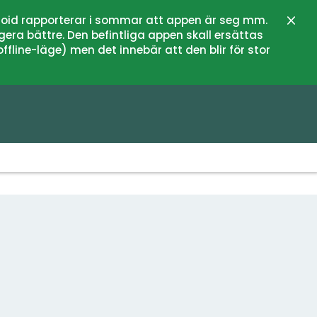
oid rapporterar i sommar att appen är seg mm.
Stän
gera bättre. Den befintliga appen skall ersättas
fline-läge) men det innebär att den blir för stor