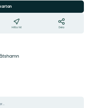
 kartan
Hitta hit
Dela
båtshamn
r...