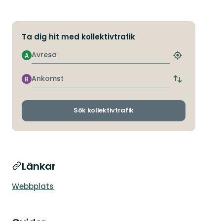
Ta dig hit med kollektivtrafik
Avresa
A
Hitta
närmaste
hållplats
Ankomst
B
Byt
avgångs-
och
ankomsthållp
Sök kollektivtrafik
Länkar
Webbplats