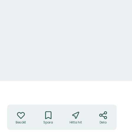
Åtgärder
Besökt
Spara
Hitta hit
Dela