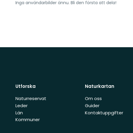
Inga användarbilder ännu. Bli den första att dela!
Utforska
Naturkartan
Naturreservat
Om oss
Leder
Guider
Län
Kontaktuppgifter
Kommuner