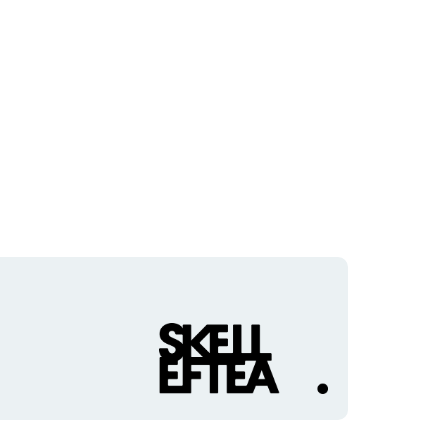
Organisationens
logotyp