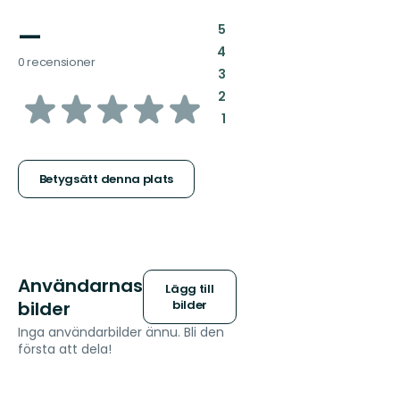
—
:
5
:
4
0 recensioner
:
3
av
:
2
:
1
5
stjärnor
Betygsätt denna plats
Användarnas
Lägg till
bilder
bilder
Inga användarbilder ännu. Bli den
första att dela!