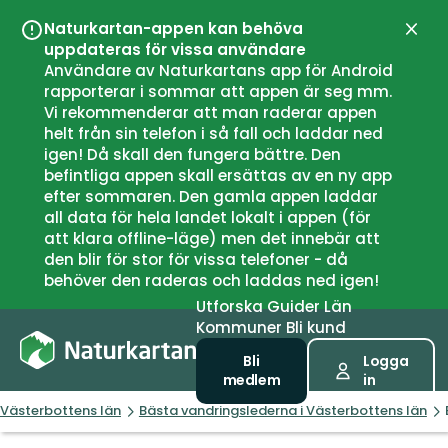
Naturkartan-appen kan behöva
Stän
uppdateras för vissa användare
Användare av Naturkartans app för Android
rapporterar i sommar att appen är seg mm.
Vi rekommenderar att man raderar appen
helt från sin telefon i så fall och laddar ned
igen! Då skall den fungera bättre. Den
befintliga appen skall ersättas av en ny app
efter sommaren. Den gamla appen laddar
all data för hela landet lokalt i appen (för
att klara offline-läge) men det innebär att
den blir för stor för vissa telefoner - då
behöver den raderas och laddas ned igen!
Utforska
Guider
Län
Kommuner
Bli kund
Bli
Logga
medlem
in
Västerbottens län
Bästa vandringslederna i Västerbottens län