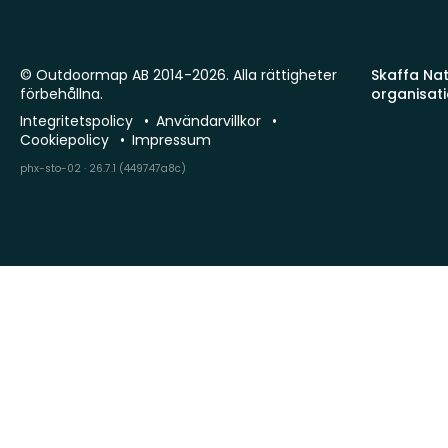
© Outdoormap AB 2014-2026. Alla rättigheter
Skaffa Natu
förbehållna.
organisat
Integritetspolicy
Användarvillkor
Cookiepolicy
Impressum
phx-sto-02 · 26.7.1 (449747a8c)