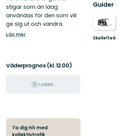
Guider
stigar som än idag
användas för den som vill
ge sig ut och vandra.
Läs mer
Skellefteå
Välkommen
till
Skellefteås
fantastiska
Väderprognos (kl. 12.00)
natur!
Laddar...
Ta dig hit med
kollektivtrafik