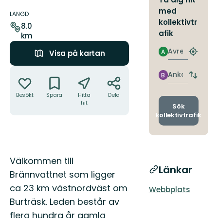
Information
med
om
LÄNGD
kollektivtr
leden
8.0
afik
km
Avresa
A
Visa på kartan
Hitta
närmas
Åtgärder
hållpla
Ankomst
B
Byt
avgång
Besökt
Spara
Hitta
Dela
och
hit
ankomst
Sök
kollektivtrafik
Beskrivning
Välkommen till
Länkar
Brännvattnet som ligger
ca 23 km västnordväst om
Webbplats
Burträsk. Leden består av
flera hundra år gamla