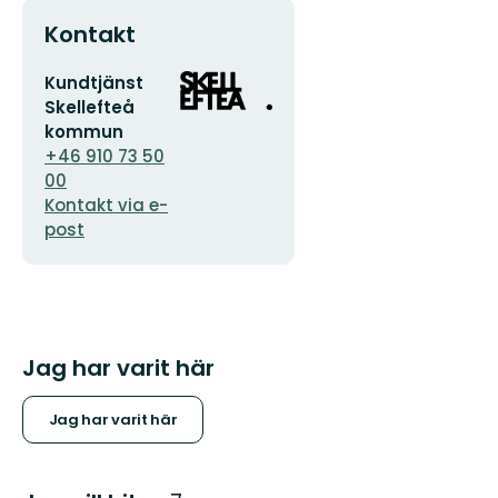
Kontakt
E-
Organisationens
Kundtjänst
postadress
logotyp
Skellefteå
kommun
+46 910 73 50
00
Kontakt via e-
post
Jag har varit här
Jag har varit här