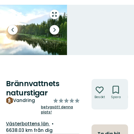
Gå
till
helskärmsläge
Föregående
Nästa
bild
bildspel
Brännvattnets
Åtgärder
naturstigar
Besökt
Spara
Hitt
av
Vandring
hit
5
betygsätt denna
plats!
stjärnor
Län:
Västerbottens län
6638.03 km från dig
Ta dig hit