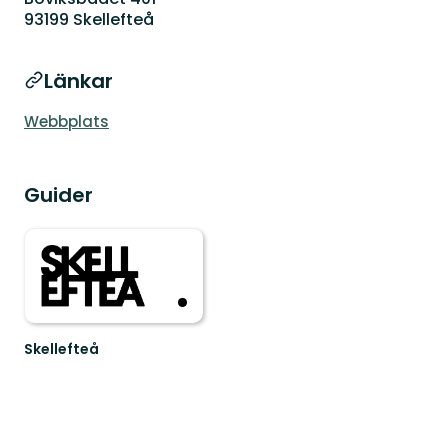
93199 Skellefteå
Länkar
Webbplats
Guider
Skellefteå
Välkommen
till
Skellefteås
fantastiska
natur!