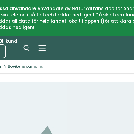
issa användare
Användare av Naturkartans app för Andr
n telefon i så fall och laddar ned igen! Då skall den fun
 all data för hela landet lokalt i appen (för att klara of
addas ned igen!
Bli kund
än
Bovikens camping