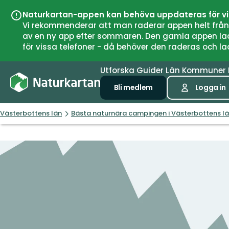
Naturkartan-appen kan behöva uppdateras för v
Vi rekommenderar att man raderar appen helt från si
av en ny app efter sommaren. Den gamla appen laddar
för vissa telefoner - då behöver den raderas och l
Utforska
Guider
Län
Kommuner
Bli medlem
Logga in
Västerbottens län
Bästa naturnära campingen i Västerbottens l