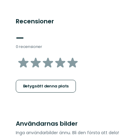
Recensioner
—
0 recensioner
av
5
stjärnor
Betygsätt denna plats
Användarnas bilder
Inga användarbilder ännu. Bli den första att dela!