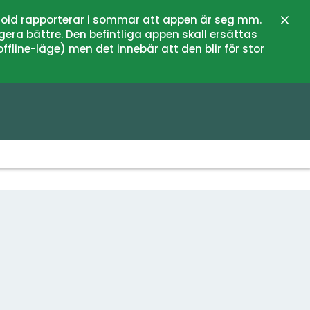
oid rapporterar i sommar att appen är seg mm.
Stän
gera bättre. Den befintliga appen skall ersättas
fline-läge) men det innebär att den blir för stor