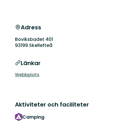
Adress
Boviksbadet 401
93199 Skellefteå
Länkar
Webbplats
Aktiviteter och faciliteter
Camping