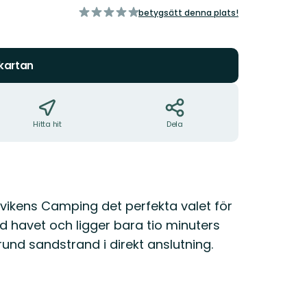
av
betygsätt denna plats!
5
stjärnor
 kartan
Hitta hit
Dela
ikens Camping det perfekta valet för
d havet och ligger bara tio minuters
rund sandstrand i direkt anslutning.