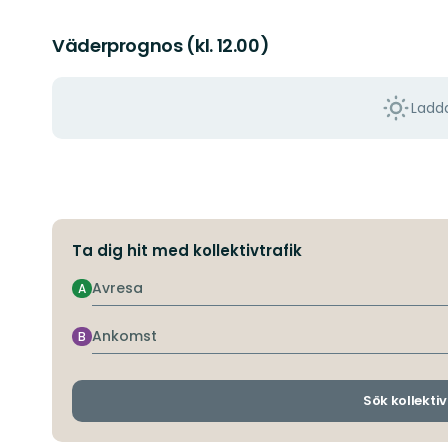
Väderprognos (kl. 12.00)
Ladda
Ta dig hit med kollektivtrafik
Avresa
A
Ankomst
B
Sök kollektiv