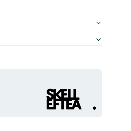
Organisationens
logotyp