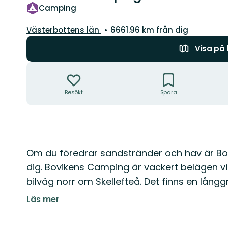
Camping
Län:
Västerbottens län
6661.96 km från dig
Visa på
Åtgärder
Besökt
Spara
Beskrivning
Om du föredrar sandstränder och hav är Bov
dig. Bovikens Camping är vackert belägen vi
bilväg norr om Skellefteå. Det finns en långg
Läs mer