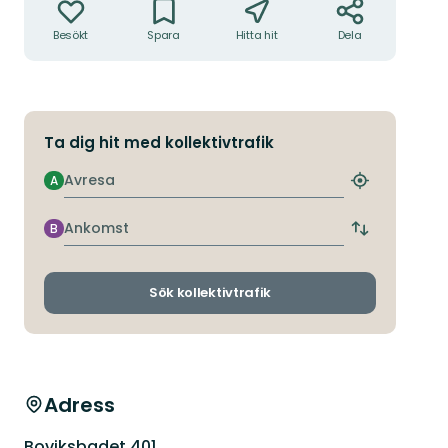
Besökt
Spara
Hitta hit
Dela
Ta dig hit med kollektivtrafik
Avresa
A
Hitta
närmaste
hållplats
Ankomst
B
Byt
avgångs-
och
ankomsthållp
Sök kollektivtrafik
Adress
Boviksbadet 401