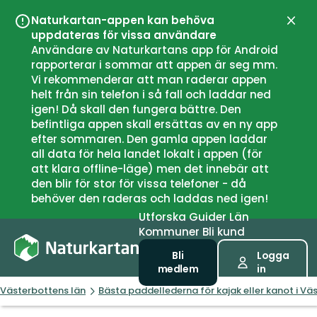
Naturkartan-appen kan behöva
Stän
uppdateras för vissa användare
Användare av Naturkartans app för Android
rapporterar i sommar att appen är seg mm.
Vi rekommenderar att man raderar appen
helt från sin telefon i så fall och laddar ned
igen! Då skall den fungera bättre. Den
befintliga appen skall ersättas av en ny app
efter sommaren. Den gamla appen laddar
all data för hela landet lokalt i appen (för
att klara offline-läge) men det innebär att
den blir för stor för vissa telefoner - då
behöver den raderas och laddas ned igen!
Utforska
Guider
Län
Kommuner
Bli kund
Bli
Logga
medlem
in
Västerbottens län
Bästa paddellederna för kajak eller kanot i Vä