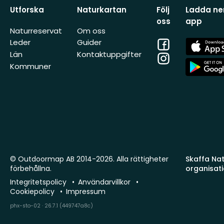
Utforska
Naturkartan
Följ
Ladda ner
oss
app
Naturreservat
Om oss
Facebook
App
Leder
Guider
Store
Län
Kontaktuppgifter
Instagram
App
Kommuner
Store
© Outdoormap AB 2014-2026. Alla rättigheter
Skaffa Natu
förbehållna.
organisat
Integritetspolicy
Användarvillkor
Cookiepolicy
Impressum
phx-sto-02 · 26.7.1 (449747a8c)