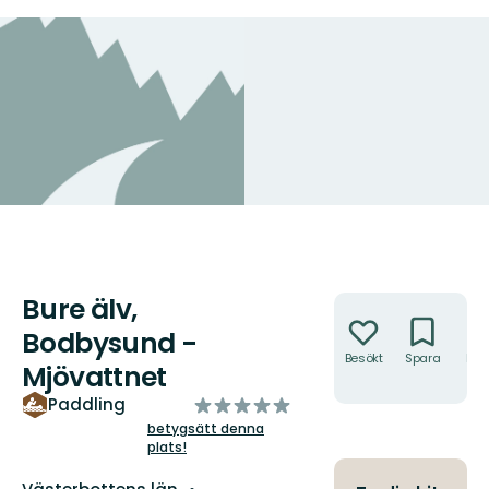
Bure älv,
Åtgärder
Bodbysund -
Besökt
Spara
Hitt
Mjövattnet
hit
av
Paddling
5
betygsätt denna
plats!
stjärnor
Län: