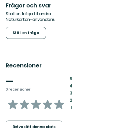
Frågor och svar
Ställ en fråga till andra
Naturkartan-användare.
Ställ en fråga
Recensioner
—
:
5
:
4
0 recensioner
:
3
av
:
2
:
1
5
Betygsätt denna plats