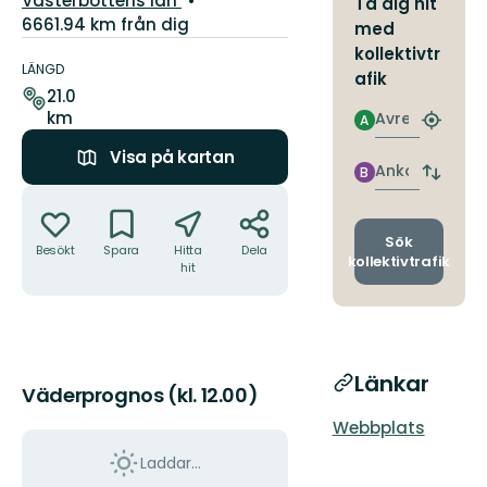
Västerbottens län
Ta dig hit
6661.94 km från dig
med
Information
kollektivtr
om
LÄNGD
afik
leden
21.0
km
Avresa
A
Hitta
närmas
Visa på kartan
hållpla
Ankomst
B
Byt
Åtgärder
avgång
och
ankomst
Sök
Besökt
Spara
Hitta
Dela
kollektivtrafik
hit
Länkar
Väderprognos (kl. 12.00)
Webbplats
Laddar...