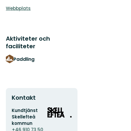
Webbplats
Aktiviteter och
faciliteter
Paddling
Kontakt
E-
Organisationens
Kundtjänst
postadress
logotyp
Skellefteå
kommun
+46 910 73 50