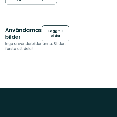
stjärnor
Användarnas
Lägg till
bilder
bilder
Inga användarbilder ännu. Bli den
första att dela!