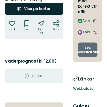
med
kollektivtr
Visa på kartan
afik
Åtgärder
Avresa
A
Hitta
närmas
Besökt
Spara
Hitta
Dela
hållpla
Ankomst
B
hit
Byt
avgång
och
ankomst
Sök
kollektivtrafik
Väderprognos (kl. 12.00)
Laddar...
Länkar
Webbplats
Guider