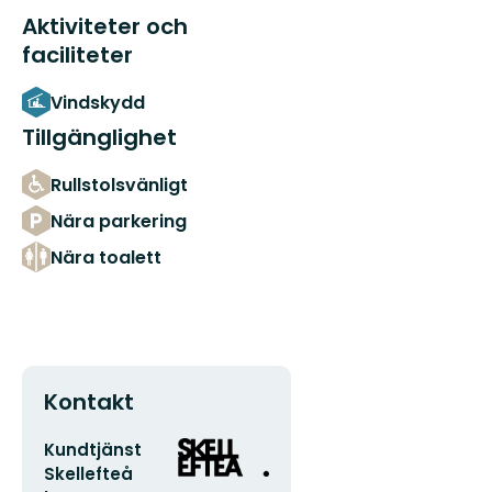
Aktiviteter och
faciliteter
Vindskydd
Tillgänglighet
Rullstolsvänligt
Nära parkering
Nära toalett
Kontakt
E-
Organisationens
Kundtjänst
postadress
logotyp
Skellefteå