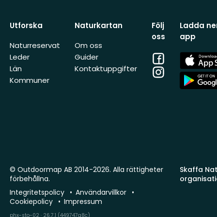
Utforska
Naturkartan
Följ
Ladda ner
oss
app
Naturreservat
Om oss
Facebook
App
Leder
Guider
Store
Län
Kontaktuppgifter
Instagram
App
Kommuner
Store
© Outdoormap AB 2014-2026. Alla rättigheter
Skaffa Natu
förbehållna.
organisat
Integritetspolicy
Användarvillkor
Cookiepolicy
Impressum
phx-sto-02 · 26.7.1 (449747a8c)