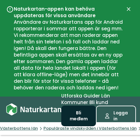
Naturkartan-appen kan behöva
Stän
uppdateras för vissa användare
Användare av Naturkartans app för Android
rapporterar i sommar att appen är seg mm.
Vi rekommenderar att man raderar appen
helt från sin telefon i så fall och laddar ned
igen! Då skall den fungera bättre. Den
befintliga appen skall ersättas av en ny app
efter sommaren. Den gamla appen laddar
all data för hela landet lokalt i appen (för
att klara offline-läge) men det innebär att
den blir för stor för vissa telefoner - då
behöver den raderas och laddas ned igen!
Utforska
Guider
Län
Kommuner
Bli kund
Bli
Logga
medlem
in
Västerbottens län
Populäraste vindskydden i Västerbottens län