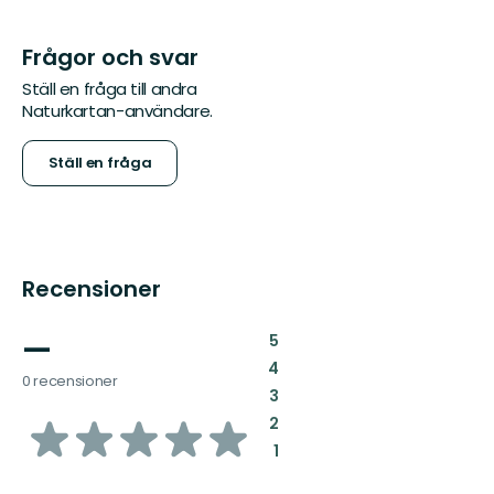
Frågor och svar
Ställ en fråga till andra
Naturkartan-användare.
Ställ en fråga
Recensioner
—
:
5
:
4
0 recensioner
:
3
av
:
2
:
1
5