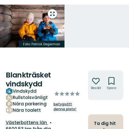
Gå
till
helskärmsläge
Foto: Patrick Degerman
Blankträsket
Åtgärder
vindskydd
Besökt
Spara
Hitt
Vindskydd
av
hit
Rullstolsvänligt
5
Nära parkering
betygsätt
stjärnor
denna plats!
Nära toalett
Län:
Västerbottens län
Ta dig hit
6600.53 km från dig