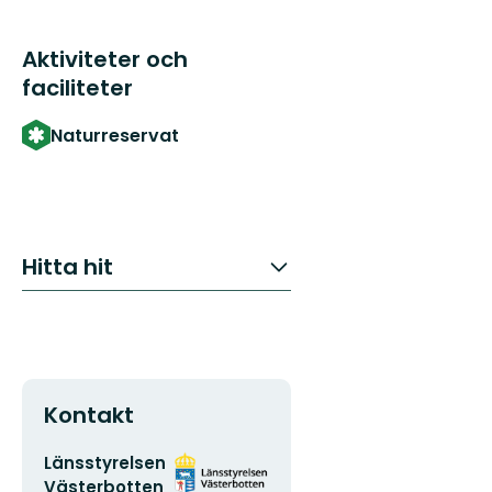
Aktiviteter och
faciliteter
Naturreservat
Hitta hit
Kontakt
E-
Organisationens
Länsstyrelsen
postadress
logotyp
Västerbotten