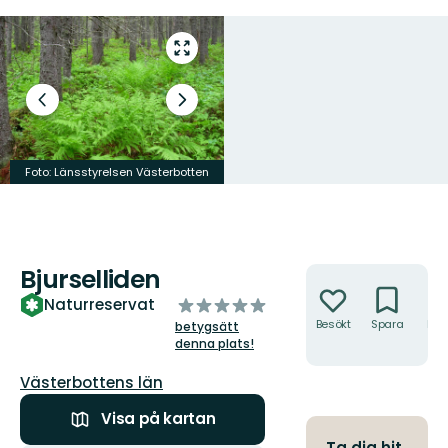
Gå
till
helskärmsläge
Föregående
Nästa
bild
bildspel
Foto: Länsstyrelsen Västerbotten
Foto: Länsstyrelsen Västerbotten
Bjurselliden
Åtgärder
av
Naturreservat
5
Besökt
Spara
Hitt
betygsätt
hit
stjärnor
denna plats!
Län:
Västerbottens län
Visa på kartan
Ta dig hit