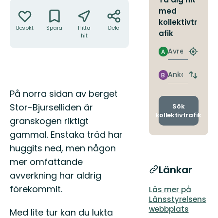
Åtgärder
med
kollektivtr
Besökt
Spara
Hitta
Dela
afik
hit
Avresa
A
Hitta
närmas
hållpla
Ankomst
B
Byt
avgång
Beskrivning
På norra sidan av berget
och
ankomst
Stor-Bjurselliden är
Sök
kollektivtrafik
granskogen riktigt
gammal. Enstaka träd har
huggits ned, men någon
mer omfattande
Länkar
avverkning har aldrig
förekommit.
Läs mer på
Länsstyrelsens
webbplats
Med lite tur kan du lukta