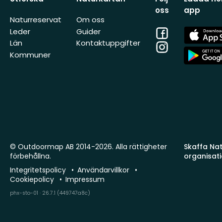
oss
app
Naturreservat
Om oss
Facebook
App
Leder
Guider
Store
Län
Kontaktuppgifter
Instagram
App
Kommuner
Store
© Outdoormap AB 2014-2026. Alla rättigheter
Skaffa Natu
förbehållna.
organisat
Integritetspolicy
Användarvillkor
Cookiepolicy
Impressum
phx-sto-01 · 26.7.1 (449747a8c)