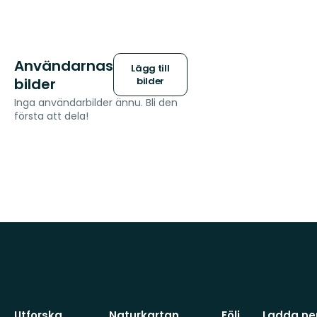
Användarnas
Lägg till
bilder
bilder
Inga användarbilder ännu. Bli den
första att dela!
Utforska
Naturkartan
Följ
Ladda ner