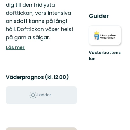
dig till den fridlysta
dofttickan, vars intensiva
Guider
anisdoft känns på långt
håll. Dofttickan växer helst
på gamla sälgar.
Läs mer
Västerbottens
län
Välkommen
ut
i
Väderprognos (kl. 12.00)
naturen
Laddar...