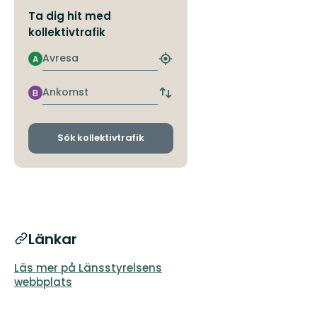
Ta dig hit med
kollektivtrafik
Avresa
A
Hitta
närmaste
hållplats
Ankomst
B
Byt
avgångs-
och
ankomsthållplatser
Sök kollektivtrafik
Länkar
Läs mer på Länsstyrelsens
webbplats