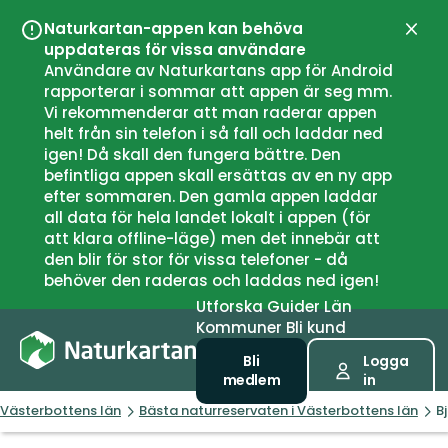
Naturkartan-appen kan behöva
Stän
uppdateras för vissa användare
Användare av Naturkartans app för Android
rapporterar i sommar att appen är seg mm.
Vi rekommenderar att man raderar appen
helt från sin telefon i så fall och laddar ned
igen! Då skall den fungera bättre. Den
befintliga appen skall ersättas av en ny app
efter sommaren. Den gamla appen laddar
all data för hela landet lokalt i appen (för
att klara offline-läge) men det innebär att
den blir för stor för vissa telefoner - då
behöver den raderas och laddas ned igen!
Utforska
Guider
Län
Kommuner
Bli kund
Bli
Logga
medlem
in
Västerbottens län
Bästa naturreservaten i Västerbottens län
B