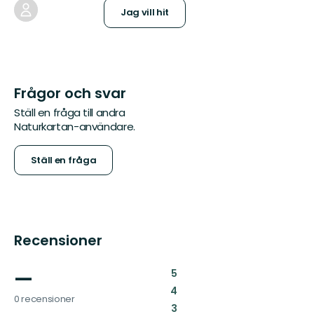
Jag vill hit
Frågor och svar
Ställ en fråga till andra
Naturkartan-användare.
Ställ en fråga
Recensioner
—
:
5
:
4
0 recensioner
:
3