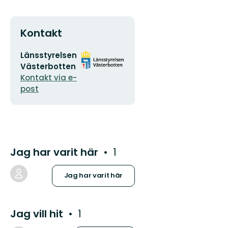
Kontakt
E-
Organisationens
Länsstyrelsen
postadress
logotyp
Västerbotten
Kontakt via e-
post
Jag har varit här
1
Jag har varit här
Jag vill hit
1