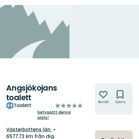
Angsjökojans
Åtgärder
toalett
Besökt
Spara
Hitt
av
Toalett
hit
5
betygsätt denna
plats!
stjärnor
Län:
Västerbottens län
6577.73 km från dig