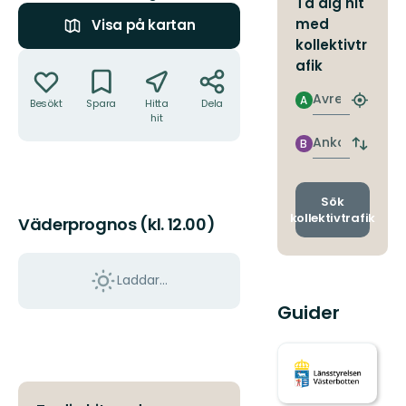
Ta dig hit
med
Visa på kartan
kollektivtr
Åtgärder
afik
Avresa
A
Besökt
Spara
Hitta
Dela
Hitta
hit
närmas
hållpla
Ankomst
B
Byt
avgång
och
ankomst
Sök
kollektivtrafik
Väderprognos (kl. 12.00)
Laddar...
Guider