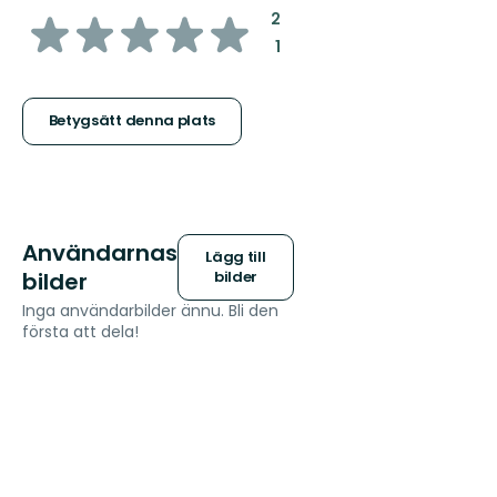
av
:
2
:
1
5
stjärnor
Betygsätt denna plats
Användarnas
Lägg till
bilder
bilder
Inga användarbilder ännu. Bli den
första att dela!