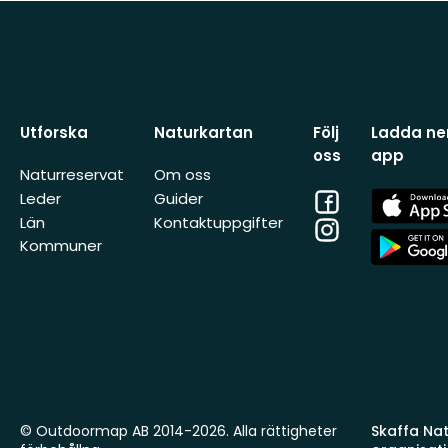
Utforska
Naturkartan
Följ
Ladda ner
oss
app
Naturreservat
Om oss
Facebook
App
Leder
Guider
Store
Län
Kontaktuppgifter
Instagram
App
Kommuner
Store
© Outdoormap AB 2014-2026. Alla rättigheter
Skaffa Natu