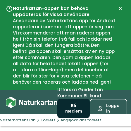
Naturkartan-appen kan behöva
Stän
uppdateras för vissa användare
Användare av Naturkartans app för Android
rapporterar i sommar att appen är seg mm.
Vi rekommenderar att man raderar appen
helt från sin telefon i så fall och laddar ned
igen! Då skall den fungera bättre. Den
befintliga appen skall ersättas av en ny app
efter sommaren. Den gamla appen laddar
all data för hela landet lokalt i appen (för
att klara offline-läge) men det innebär att
den blir för stor för vissa telefoner - då
behöver den raderas och laddas ned igen!
Utforska
Guider
Län
Kommuner
Bli kund
Bli
Logga
medlem
in
Västerbottens län
Toalett
Angsjökojans toalett