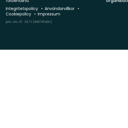
förbehållna.
organisat
Integritetspolicy
Användarvillkor
Cookiepolicy
Impressum
phx-sto-01 · 26.7.1 (449747a8c)