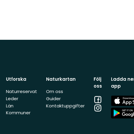
Utforska
Naturkartan
Följ
Ladda ner
oss
app
Naturreservat
Om oss
Facebook
App
Leder
Guider
Store
Län
Kontaktuppgifter
Instagram
App
Kommuner
Store