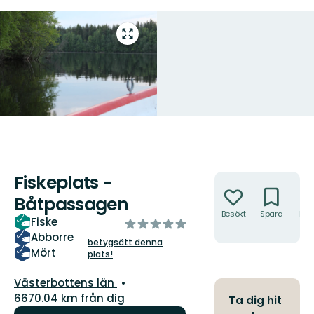
Gå
till
helskärmsläge
Fiskeplats -
Åtgärder
Båtpassagen
Besökt
Spara
Hitt
Fiske
av
hit
Abborre
5
betygsätt denna
stjärnor
Mört
plats!
Län:
Västerbottens län
6670.04 km från dig
Ta dig hit