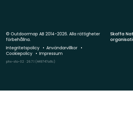
© Outdoormap AB 2014-2026. Alla rättigheter
Skaffa Natu
förbehållna.
organisat
Integritetspolicy
Användarvillkor
Cookiepolicy
Impressum
phx-sto-02 · 26.7.1 (449747a8c)