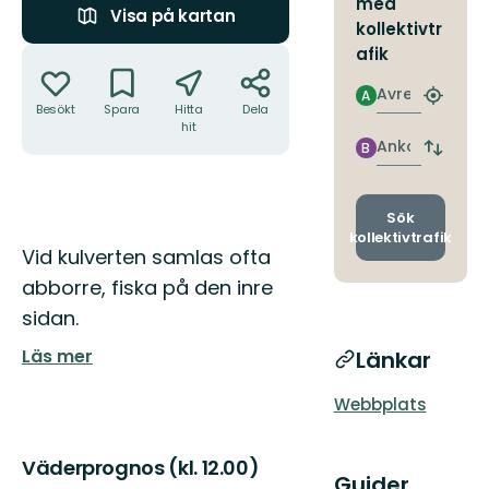
med
Visa på kartan
kollektivtr
Åtgärder
afik
Avresa
A
Hitta
Besökt
Spara
Hitta
Dela
närmas
hit
hållpla
Ankomst
B
Byt
avgång
och
ankomst
Sök
kollektivtrafik
Beskrivning
Vid kulverten samlas ofta
abborre, fiska på den inre
sidan.
Läs mer
Länkar
Webbplats
Väderprognos (kl. 12.00)
Guider