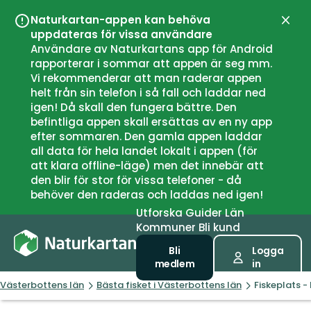
Naturkartan-appen kan behöva
Stän
uppdateras för vissa användare
Användare av Naturkartans app för Android
rapporterar i sommar att appen är seg mm.
Vi rekommenderar att man raderar appen
helt från sin telefon i så fall och laddar ned
igen! Då skall den fungera bättre. Den
befintliga appen skall ersättas av en ny app
efter sommaren. Den gamla appen laddar
all data för hela landet lokalt i appen (för
att klara offline-läge) men det innebär att
den blir för stor för vissa telefoner - då
behöver den raderas och laddas ned igen!
Utforska
Guider
Län
Kommuner
Bli kund
Bli
Logga
medlem
in
Västerbottens län
Bästa fisket i Västerbottens län
Fiskeplats 