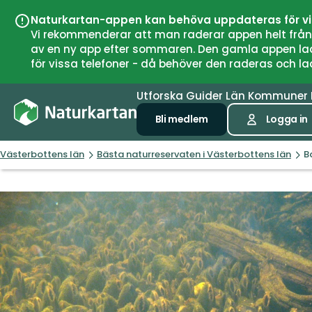
Naturkartan-appen kan behöva uppdateras för v
Vi rekommenderar att man raderar appen helt från si
av en ny app efter sommaren. Den gamla appen laddar
för vissa telefoner - då behöver den raderas och l
Utforska
Guider
Län
Kommuner
Bli medlem
Logga in
Västerbottens län
Bästa naturreservaten i Västerbottens län
B