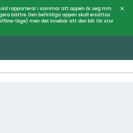
oid rapporterar i sommar att appen är seg mm.
Stän
gera bättre. Den befintliga appen skall ersättas
fline-läge) men det innebär att den blir för stor