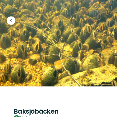
Föregående
bild
Baksjöbäcken