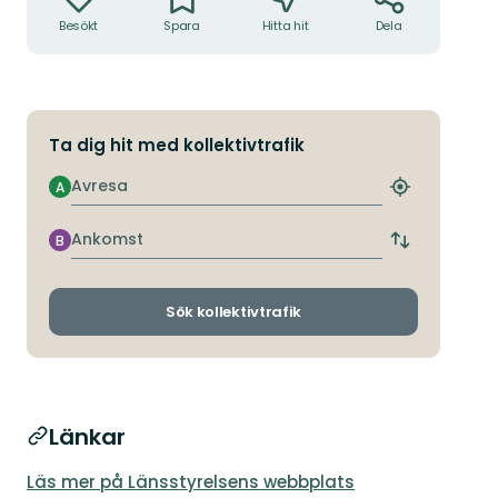
Besökt
Spara
Hitta hit
Dela
Ta dig hit med kollektivtrafik
Avresa
A
Hitta
närmaste
hållplats
Ankomst
B
Byt
avgångs-
och
ankomsthållp
Sök kollektivtrafik
Länkar
Läs mer på Länsstyrelsens webbplats