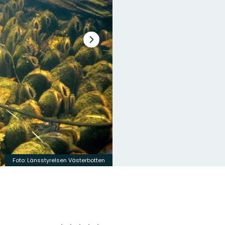
Nästa
bildspel
Foto: Länsstyrelsen Västerbotten