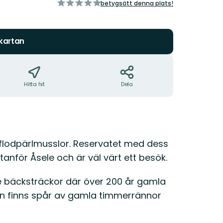
av
betygsätt denna plats!
5
stjärnor
 kartan
Hitta hit
Dela
flodpärlmusslor. Reservatet med dess
tanför Åsele och är väl värt ett besök.
de bäcksträckor där över 200 år gamla
en finns spår av gamla timmerrännor