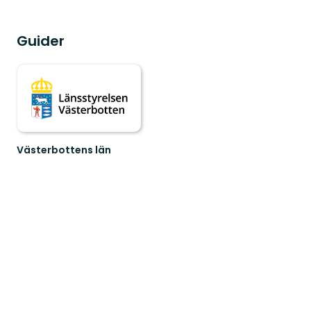
Guider
Västerbottens län
Välkommen
ut
i
naturen