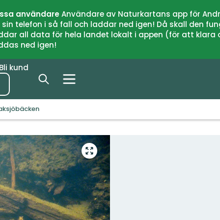
issa användare
Användare av Naturkartans app för Andr
n telefon i så fall och laddar ned igen! Då skall den fun
 all data för hela landet lokalt i appen (för att klara of
addas ned igen!
Bli kund
aksjöbäcken
Gå
till
helskärmsläge