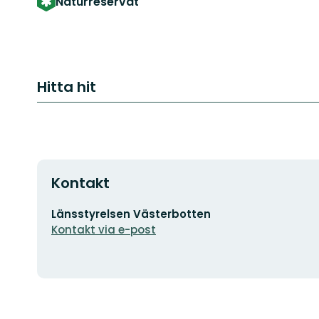
Naturreservat
Hitta hit
Kontakt
E-
Länsstyrelsen Västerbotten
postadress
Kontakt via e-post