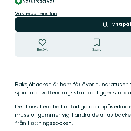
Naturreservat
Län:
Västerbottens län
Visa på
Åtgärder
Besökt
Spara
Beskrivning
Baksjöbäcken är hem för över hundratusen 
sjöar och vattendragssträckor ligger strax u
Det finns flera helt naturliga och opåverka
musslor gömmer sig. I andra delar av bäck
från flottningsepoken.