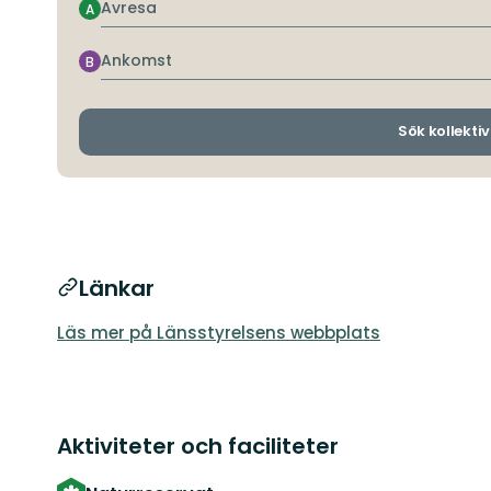
Avresa
A
Ankomst
B
Sök kollektiv
Länkar
Läs mer på Länsstyrelsens webbplats
Aktiviteter och faciliteter