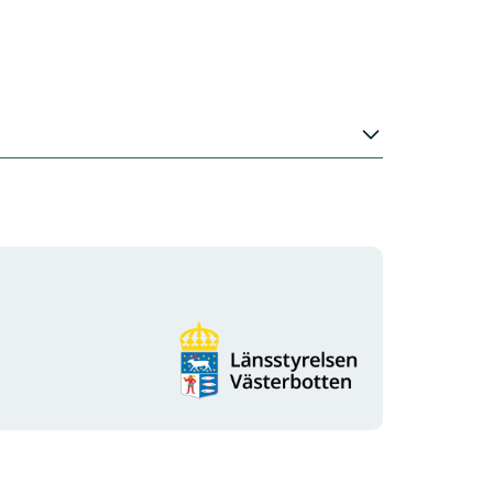
Organisationens
logotyp