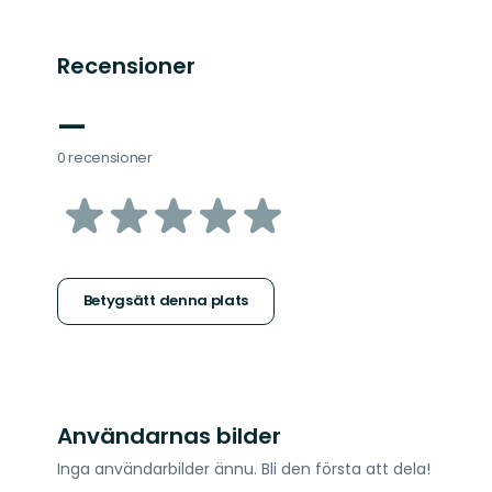
Recensioner
—
0 recensioner
av
5
stjärnor
Betygsätt denna plats
Användarnas bilder
Inga användarbilder ännu. Bli den första att dela!