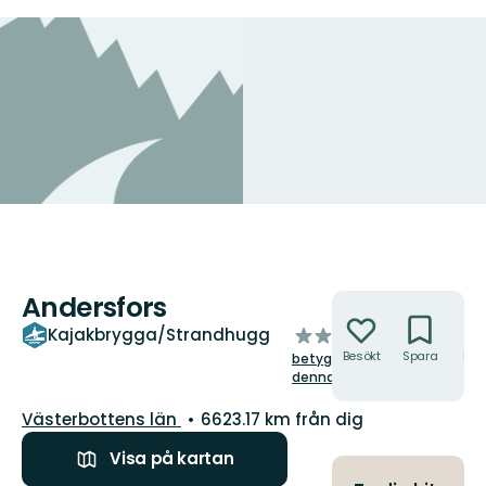
Andersfors
Åtgärder
av
Kajakbrygga/Strandhugg
5
Besökt
Spara
Hitt
betygsätt
hit
stjärnor
denna plats!
Län:
Västerbottens län
6623.17 km från dig
Visa på kartan