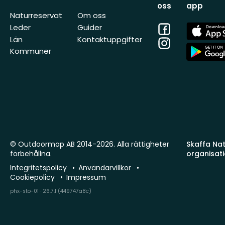
oss
app
Naturreservat
Om oss
Facebook
App
Leder
Guider
Store
Län
Kontaktuppgifter
Instagram
App
Kommuner
Store
© Outdoormap AB 2014-2026. Alla rättigheter
Skaffa Natu
förbehållna.
organisat
Integritetspolicy
Användarvillkor
Cookiepolicy
Impressum
phx-sto-01 · 26.7.1 (449747a8c)