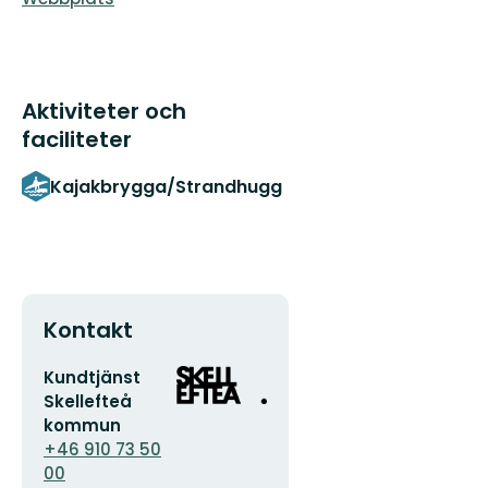
Aktiviteter och
faciliteter
Kajakbrygga/Strandhugg
Kontakt
E-
Organisationens
Kundtjänst
postadress
logotyp
Skellefteå
kommun
+46 910 73 50
00