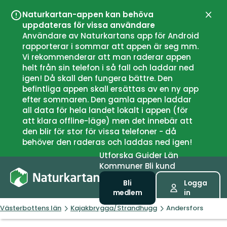
Naturkartan-appen kan behöva
Stän
uppdateras för vissa användare
Användare av Naturkartans app för Android
rapporterar i sommar att appen är seg mm.
Vi rekommenderar att man raderar appen
helt från sin telefon i så fall och laddar ned
igen! Då skall den fungera bättre. Den
befintliga appen skall ersättas av en ny app
efter sommaren. Den gamla appen laddar
all data för hela landet lokalt i appen (för
att klara offline-läge) men det innebär att
den blir för stor för vissa telefoner - då
behöver den raderas och laddas ned igen!
Utforska
Guider
Län
Kommuner
Bli kund
Bli
Logga
medlem
in
Västerbottens län
Kajakbrygga/Strandhugg
Andersfors