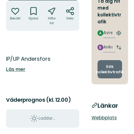
Ta dig hit
Åtgärder
med
kollektivtr
Besökt
Spara
Hitta
Dela
afik
hit
Avresa
A
Hitta
närmas
hållpla
Ankomst
B
Byt
avgång
Beskrivning
IP/UP Andersfors
och
ankomst
Sök
Läs mer
kollektivtrafik
Väderprognos (kl. 12.00)
Länkar
Webbplats
Laddar...