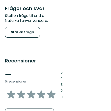
Frågor och svar
Ställ en fråga till andra
Naturkartan-användare.
Ställ en fråga
Recensioner
—
:
5
:
4
0 recensioner
:
3
av
:
2
:
1
5