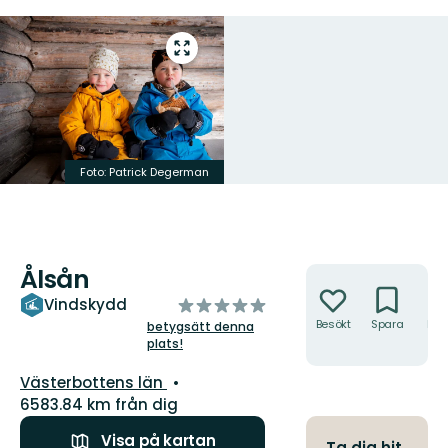
Gå
till
helskärmsläge
Foto: Patrick Degerman
Ålsån
Åtgärder
av
Vindskydd
5
Besökt
Spara
Hitt
betygsätt denna
hit
plats!
stjärnor
Län:
Västerbottens län
6583.84 km från dig
Visa på kartan
Ta dig hit