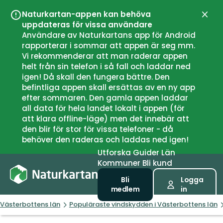
Naturkartan-appen kan behöva
Stän
uppdateras för vissa användare
Användare av Naturkartans app för Android
rapporterar i sommar att appen är seg mm.
Vi rekommenderar att man raderar appen
helt från sin telefon i så fall och laddar ned
igen! Då skall den fungera bättre. Den
befintliga appen skall ersättas av en ny app
efter sommaren. Den gamla appen laddar
all data för hela landet lokalt i appen (för
att klara offline-läge) men det innebär att
den blir för stor för vissa telefoner - då
behöver den raderas och laddas ned igen!
Utforska
Guider
Län
Kommuner
Bli kund
Bli
Logga
medlem
in
Västerbottens län
Populäraste vindskydden i Västerbottens län