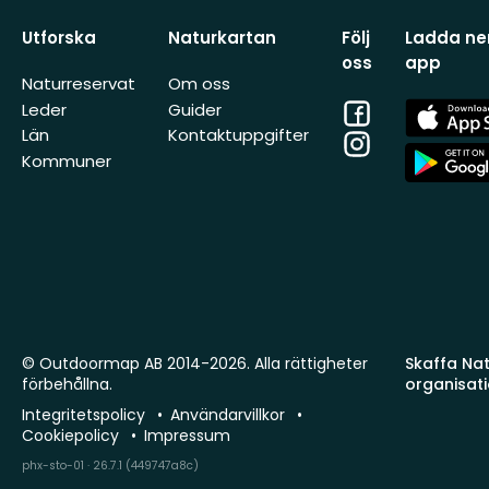
Utforska
Naturkartan
Följ
Ladda ner
oss
app
Naturreservat
Om oss
Facebook
App
Leder
Guider
Store
Län
Kontaktuppgifter
Instagram
App
Kommuner
Store
© Outdoormap AB 2014-2026. Alla rättigheter
Skaffa Natu
förbehållna.
organisat
Integritetspolicy
Användarvillkor
Cookiepolicy
Impressum
phx-sto-01 · 26.7.1 (449747a8c)