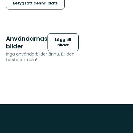
stjärnor
Betygsätt denna plats
Användarnas
Lägg till
bilder
bilder
Inga användarbilder ännu. Bli den
första att dela!