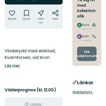
med
Åtgärder
kollektivtr
afik
Besökt
Spara
Hitta
Dela
hit
Avresa
A
Hitta
närmas
hållpla
Ankomst
B
Byt
avgång
och
Beskrivning
Vindskydd med eldstad,
ankomst
Sök
kollektivtrafik
Kvarnforsen, vid bron
Läs mer
Länkar
Väderprognos (kl. 12.00)
Webbplats
Laddar...