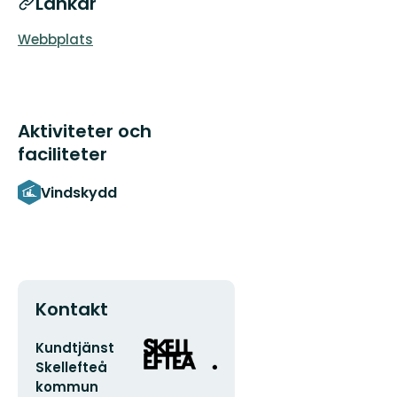
Länkar
Webbplats
Aktiviteter och
faciliteter
Vindskydd
Kontakt
E-
Organisationens
Kundtjänst
postadress
logotyp
Skellefteå
kommun