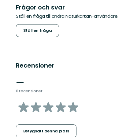
Frågor och svar
Ställ en fråga till andra Naturkartan-användare.
Ställ en fråga
Recensioner
—
0 recensioner
av
5
stjärnor
Betygsätt denna plats