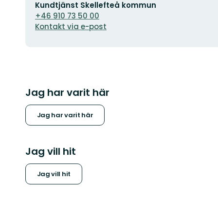
E-
Kundtjänst Skellefteå kommun
postadress
+46 910 73 50 00
Kontakt via e-post
Jag har varit här
Jag har varit här
Jag vill hit
Jag vill hit