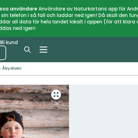
issa användare
Användare av Naturkartans app för Andr
n telefon i så fall och laddar ned igen! Då skall den fun
 all data för hela landet lokalt i appen (för att klara of
addas ned igen!
Bli kund
Åbyälven
Gå
till
helskärmsläge