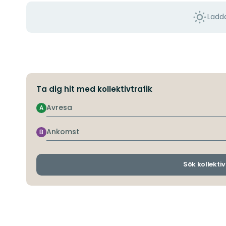
Ladda
Ta dig hit med kollektivtrafik
Avresa
A
Ankomst
B
Sök kollektiv