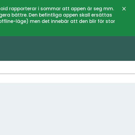
oid rapporterar i sommar att appen är seg mm.
Stän
gera bättre. Den befintliga appen skall ersättas
fline-läge) men det innebär att den blir för stor