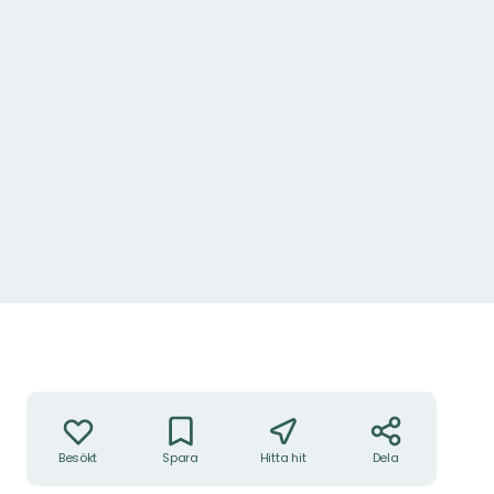
Åtgärder
Besökt
Spara
Hitta hit
Dela