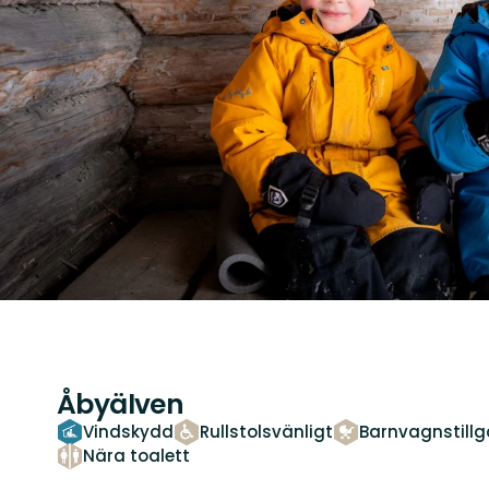
Åbyälven
Vindskydd
Rullstolsvänligt
Barnvagnstillg
Nära toalett