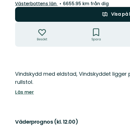
Län:
Västerbottens län
6655.95 km från dig
Visa på
Åtgärder
Besökt
Spara
Beskrivning
Vindskydd med eldstad, Vindskyddet ligger p
rullstol.
Läs mer
Väderprognos (kl. 12.00)