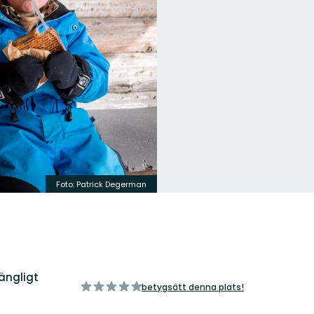
Foto: Patrick Degerman
ängligt
av
betygsätt denna plats!
5