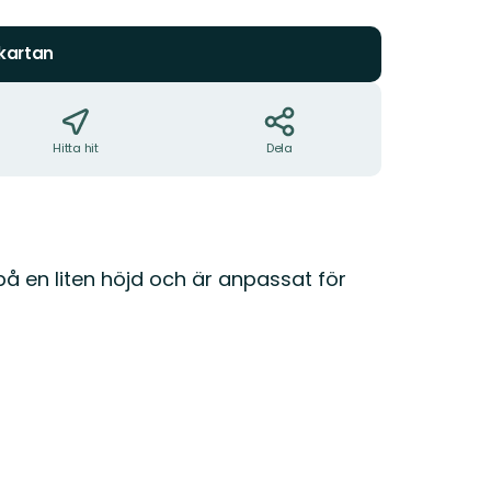
stjärnor
 kartan
Hitta hit
Dela
å en liten höjd och är anpassat för