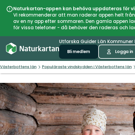
Naturkartan-appen kan behöva uppdateras för v
Vi rekommenderar att man raderar appen helt från si
av en ny app efter sommaren. Den gamla appen laddar
för vissa telefoner - då behöver den raderas och l
Utforska
Guider
Län
Kommuner
Bli medlem
Logga in
Västerbottens län
Populäraste vindskydden i Västerbottens län