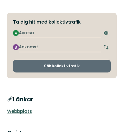
Ta dig hit med kollektivtrafik
Avresa
A
Hitta
närmaste
hållplats
Ankomst
B
Byt
avgångs-
och
ankomsthållp
Sök kollektivtrafik
Länkar
Webbplats