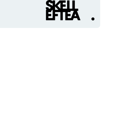
Organisationens
logotyp