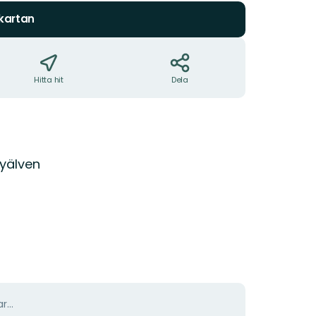
 kartan
Hitta hit
Dela
yälven
r...