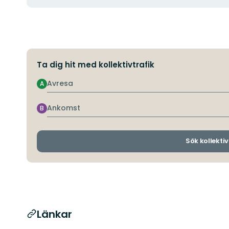
Ta dig hit med kollektivtrafik
Avresa
A
Ankomst
B
Sök kollektiv
Länkar