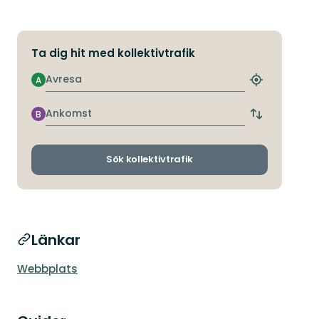
Ta dig hit med kollektivtrafik
Avresa
A
Hitta
närmaste
hållplats
Ankomst
B
Byt
avgångs-
och
ankomsthållp
Sök kollektivtrafik
Länkar
Webbplats