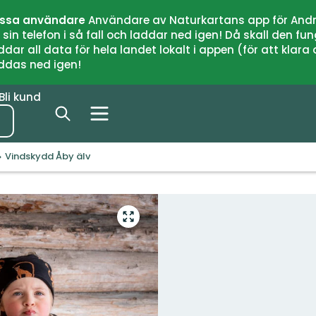
issa användare
Användare av Naturkartans app för Andr
n telefon i så fall och laddar ned igen! Då skall den fun
 all data för hela landet lokalt i appen (för att klara of
addas ned igen!
Bli kund
Vindskydd Åby älv
Gå
till
helskärmsläge