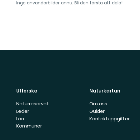
Inga användarbilder ännu. Bli den första att dela!
Utforska
Naturkartan
Naturreservat
Om oss
Leder
Guider
Län
Kontaktuppgifter
Kommuner