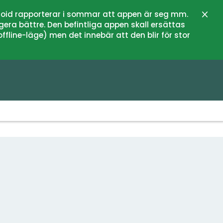
oid rapporterar i sommar att appen är seg mm.
Stän
gera bättre. Den befintliga appen skall ersättas
fline-läge) men det innebär att den blir för stor