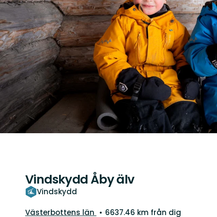
Vindskydd Åby älv
Vindskydd
Län:
Västerbottens län
6637.46 km från dig