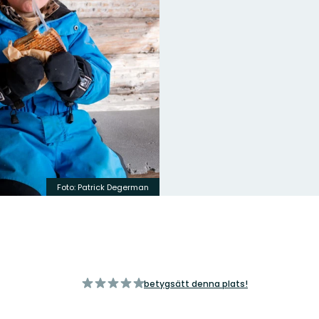
Foto: Patrick Degerman
av
betygsätt denna plats!
5
stjärnor