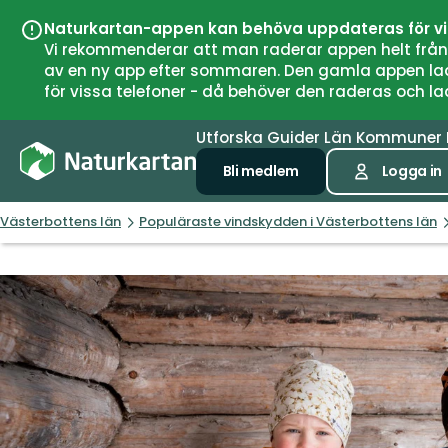
Naturkartan-appen kan behöva uppdateras för v
Vi rekommenderar att man raderar appen helt från si
av en ny app efter sommaren. Den gamla appen laddar
för vissa telefoner - då behöver den raderas och l
Utforska
Guider
Län
Kommuner
Bli medlem
Logga in
Västerbottens län
Populäraste vindskydden i Västerbottens län