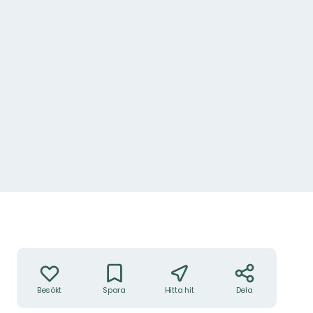
Åtgärder
Besökt
Spara
Hitta hit
Dela