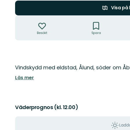
Visa på
Åtgärder
Besökt
Spara
Beskrivning
Vindskydd med eldstad, Ålund, söder om Åb
Läs mer
Väderprognos (kl. 12.00)
Ladda