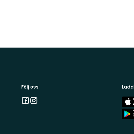
Följ oss
Ladd
Facebook
Instagram
App
Stor
App
Stor