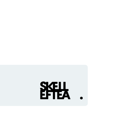
Organisationens
logotyp