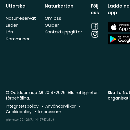
Utforska
Naturkartan
Följ
Ladda ner
oss
app
Naturreservat
Om oss
Facebook
App
Leder
Guider
Store
Län
Kontaktuppgifter
Instagram
App
Kommuner
Store
© Outdoormap AB 2014-2026. Alla rättigheter
Skaffa Natu
förbehållna.
organisat
Integritetspolicy
Användarvillkor
Cookiepolicy
Impressum
phx-sto-02 · 26.7.1 (449747a8c)