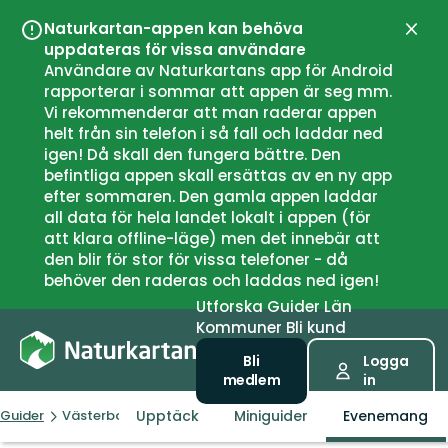
Naturkartan-appen kan behöva
Stän
uppdateras för vissa användare
Användare av Naturkartans app för Android
rapporterar i sommar att appen är seg mm.
Vi rekommenderar att man raderar appen
helt från sin telefon i så fall och laddar ned
igen! Då skall den fungera bättre. Den
befintliga appen skall ersättas av en ny app
efter sommaren. Den gamla appen laddar
all data för hela landet lokalt i appen (för
att klara offline-läge) men det innebär att
den blir för stor för vissa telefoner - då
behöver den raderas och laddas ned igen!
Utforska
Guider
Län
Kommuner
Bli kund
Bli
Logga
medlem
in
Upptäck
Miniguider
Evenemang
Guider
Västerbottens län