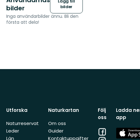
Användarnas
Lägg till
bilder
bilder
Inga användarbilder ännu. Bli den
första att dela!
Utforska
Naturkartan
Följ
Ladda ner
oss
app
Naturreservat
Om oss
Facebook
App
Leder
Guider
Store
Län
Kontaktuppgifter
Instagram