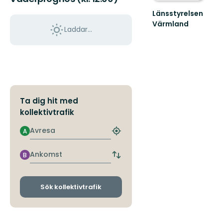
Länsstyrelsen
Värmland
Laddar...
Välkommen
till
Värmlands
skyddade
natur!
Ta dig hit med
kollektivtrafik
Avresa
A
Hitta
närmaste
hållplats
Ankomst
B
Byt
avgångs-
och
ankomsthållplatser
Sök kollektivtrafik