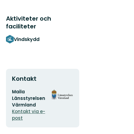
Aktiviteter och
faciliteter
Vindskydd
Kontakt
E-
Organisationens
Maila
postadress
logotyp
Länsstyrelsen
Värmland
Kontakt via e-
post