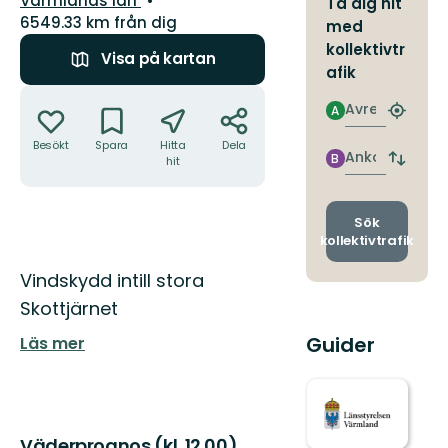
Värmlands län
Ta dig hit
6549.33 km från dig
med
kollektivtr
Visa på kartan
afik
Åtgärder
Avresa
A
Hitta
närmas
Besökt
Spara
Hitta
Dela
hållpla
Ankomst
B
hit
Byt
avgång
och
ankomst
Sök
kollektivtrafik
Beskrivning
Vindskydd intill stora
Skottjärnet
Guider
Läs mer
Väderprognos (kl. 12.00)