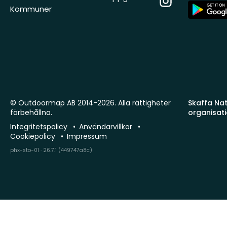
App
Kommuner
Store
© Outdoormap AB 2014-2026. Alla rättigheter
Skaffa Natu
förbehållna.
organisat
Integritetspolicy
Användarvillkor
Cookiepolicy
Impressum
phx-sto-01 · 26.7.1 (449747a8c)