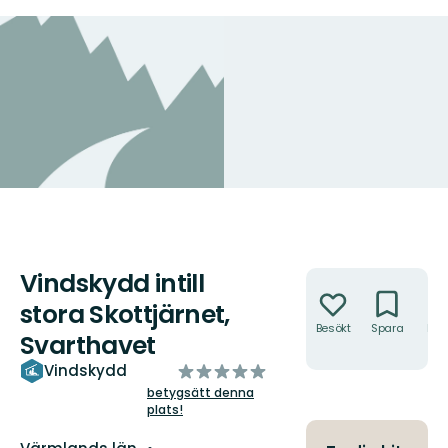
Vindskydd intill
Åtgärder
stora Skottjärnet,
Besökt
Spara
Hitt
Svarthavet
hit
av
Vindskydd
5
betygsätt denna
plats!
stjärnor
Län: