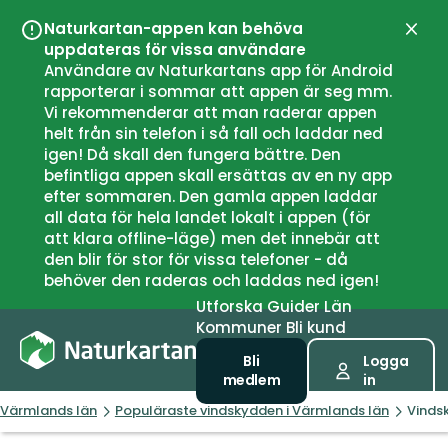
Naturkartan-appen kan behöva
Stän
uppdateras för vissa användare
Användare av Naturkartans app för Android
rapporterar i sommar att appen är seg mm.
Vi rekommenderar att man raderar appen
helt från sin telefon i så fall och laddar ned
igen! Då skall den fungera bättre. Den
befintliga appen skall ersättas av en ny app
efter sommaren. Den gamla appen laddar
all data för hela landet lokalt i appen (för
att klara offline-läge) men det innebär att
den blir för stor för vissa telefoner - då
behöver den raderas och laddas ned igen!
Utforska
Guider
Län
Kommuner
Bli kund
Bli
Logga
medlem
in
Värmlands län
Populäraste vindskydden i Värmlands län
Vindsk