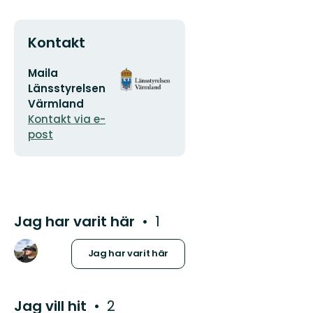
Kontakt
E-
Organisationens
Maila
postadress
logotyp
Länsstyrelsen
Värmland
Kontakt via e-
post
Jag har varit här
1
Jag har varit här
Jag vill hit
2