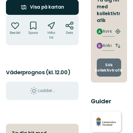
med
Visa på kartan
kollektivtr
Åtgärder
afik
Avresa
A
Besökt
Spara
Hitta
Dela
Hitta
hit
närmas
hållpla
Ankomst
B
Byt
avgång
och
ankomst
Sök
kollektivtrafik
Väderprognos (kl. 12.00)
Laddar...
Guider