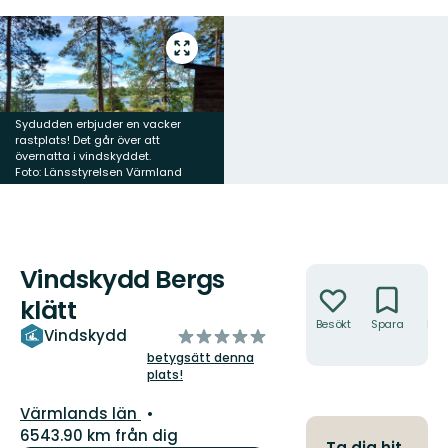
Gå
till
helskärmsläge
Sydudden erbjuder en vacker
rastplats! Det går över att
övernatta i vindskyddet.
Foto: Länsstyrelsen Värmland
Vindskydd Bergs
Åtgärder
klätt
Besökt
Spara
Hitt
av
Vindskydd
hit
5
betygsätt denna
plats!
stjärnor
Län:
Värmlands län
6543.90 km från dig
Ta dig hit