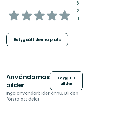
:
3
av
:
2
:
1
5
stjärnor
Betygsätt denna plats
Användarnas
Lägg till
bilder
bilder
Inga användarbilder ännu. Bli den
första att dela!