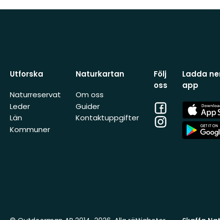
Utforska
Naturkartan
Följ
Ladda ner
oss
app
Naturreservat
Om oss
Facebook
App
Leder
Guider
Store
Län
Kontaktuppgifter
Instagram
App
Kommuner
Store