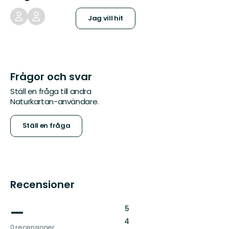
Jag vill hit
Frågor och svar
Ställ en fråga till andra
Naturkartan-användare.
Ställ en fråga
Recensioner
—
:
5
:
4
0 recensioner