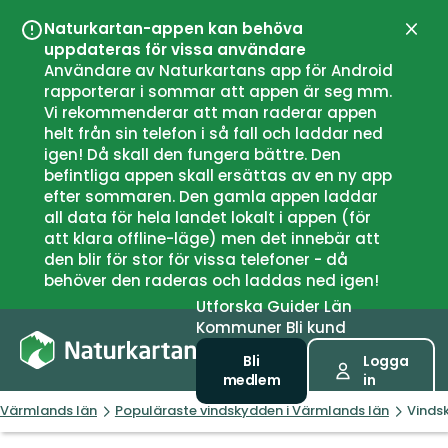
Naturkartan-appen kan behöva
Stän
uppdateras för vissa användare
Användare av Naturkartans app för Android
rapporterar i sommar att appen är seg mm.
Vi rekommenderar att man raderar appen
helt från sin telefon i så fall och laddar ned
igen! Då skall den fungera bättre. Den
befintliga appen skall ersättas av en ny app
efter sommaren. Den gamla appen laddar
all data för hela landet lokalt i appen (för
att klara offline-läge) men det innebär att
den blir för stor för vissa telefoner - då
behöver den raderas och laddas ned igen!
Utforska
Guider
Län
Kommuner
Bli kund
Bli
Logga
medlem
in
Värmlands län
Populäraste vindskydden i Värmlands län
Vindsk