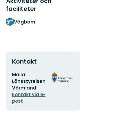
Aktiviteter och
faciliteter
Vägbom
Kontakt
E-
Organisationens
Maila
postadress
logotyp
Länsstyrelsen
Värmland
Kontakt via e-
post