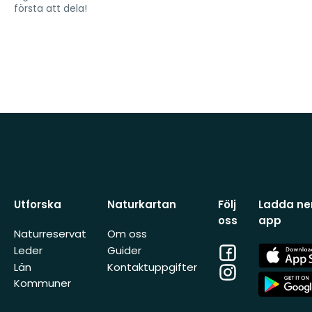
första att dela!
Utforska
Naturkartan
Följ
Ladda ner
oss
app
Naturreservat
Om oss
Facebook
App
Leder
Guider
Store
Län
Kontaktuppgifter
Instagram
App
Kommuner
Store