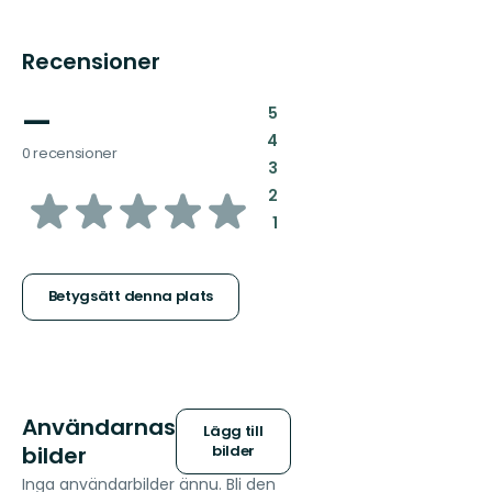
Recensioner
—
:
5
:
4
0 recensioner
:
3
av
:
2
:
1
5
stjärnor
Betygsätt denna plats
Användarnas
Lägg till
bilder
bilder
Inga användarbilder ännu. Bli den