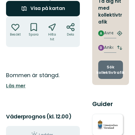
Ta dig hit
med
Visa på kartan
kollektivtr
Åtgärder
afik
Avresa
A
Besökt
Spara
Hitta
Dela
Hitta
hit
närmas
hållpla
Ankomst
B
Byt
avgång
och
ankomst
Sök
kollektivtrafik
Beskrivning
Bommen är stängd.
Läs mer
Guider
Väderprognos (kl. 12.00)