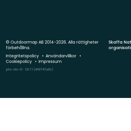
© Outdoormap AB 2014-2026. Alla rättigheter
Skaffa Natu
förbehållna.
organisat
Integritetspolicy
Användarvillkor
Cookiepolicy
Impressum
phx-sto-01 · 26.7.1 (449747a8c)