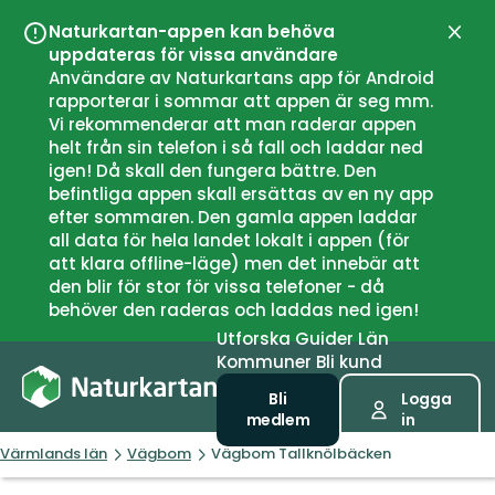
Naturkartan-appen kan behöva
Stän
uppdateras för vissa användare
Användare av Naturkartans app för Android
rapporterar i sommar att appen är seg mm.
Vi rekommenderar att man raderar appen
helt från sin telefon i så fall och laddar ned
igen! Då skall den fungera bättre. Den
befintliga appen skall ersättas av en ny app
efter sommaren. Den gamla appen laddar
all data för hela landet lokalt i appen (för
att klara offline-läge) men det innebär att
den blir för stor för vissa telefoner - då
behöver den raderas och laddas ned igen!
Utforska
Guider
Län
Kommuner
Bli kund
Bli
Logga
medlem
in
Värmlands län
Vägbom
Vägbom Tallknölbäcken