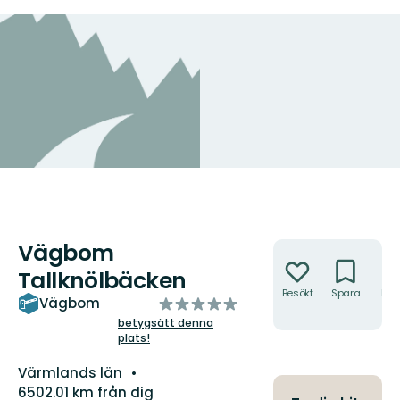
Vägbom
Åtgärder
Tallknölbäcken
Besökt
Spara
Hitt
av
Vägbom
hit
5
betygsätt denna
plats!
stjärnor
Län:
Värmlands län
6502.01 km från dig