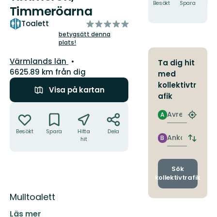
Besökt
Spara
Hitt
Timmeröarna
hit
av
Toalett
5
betygsätt denna
plats!
stjärnor
Län:
Värmlands län
Ta dig hit
6625.89 km från dig
med
kollektivtr
Visa på kartan
afik
Åtgärder
Avresa
A
Hitta
närmas
Besökt
Spara
Hitta
Dela
hållpla
Ankomst
B
hit
Byt
avgång
och
ankomst
Sök
kollektivtrafik
Beskrivning
Mulltoalett
Läs mer