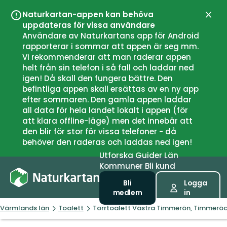
Naturkartan-appen kan behöva
Stän
uppdateras för vissa användare
Användare av Naturkartans app för Android
rapporterar i sommar att appen är seg mm.
Vi rekommenderar att man raderar appen
helt från sin telefon i så fall och laddar ned
igen! Då skall den fungera bättre. Den
befintliga appen skall ersättas av en ny app
efter sommaren. Den gamla appen laddar
all data för hela landet lokalt i appen (för
att klara offline-läge) men det innebär att
den blir för stor för vissa telefoner - då
behöver den raderas och laddas ned igen!
Utforska
Guider
Län
Kommuner
Bli kund
Bli
Logga
medlem
in
Värmlands län
Toalett
Torrtoalett Västra Timmerön, Timmerö