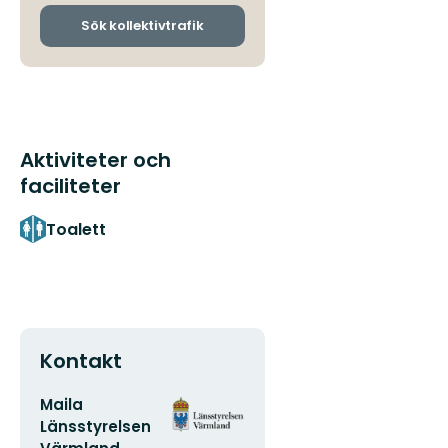
och
ankomsthållplatser
Sök kollektivtrafik
Aktiviteter och
faciliteter
Toalett
Kontakt
E-
Organisationens
Maila
postadress
logotyp
Länsstyrelsen