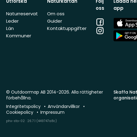
Utforska
Naturkartan
Följ
Ladda ner
oss
app
Naturreservat
Om oss
Facebook
App
Leder
Guider
Store
Län
Kontaktuppgifter
Instagram
App
Kommuner
Store
© Outdoormap AB 2014-2026. Alla rättigheter
Skaffa Natu
förbehållna.
organisat
Integritetspolicy
Användarvillkor
Cookiepolicy
Impressum
phx-sto-02 · 26.7.1 (449747a8c)