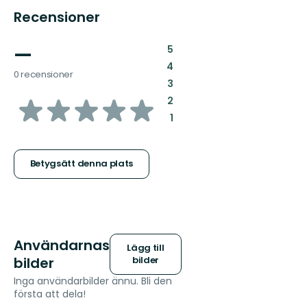
Recensioner
—
:
5
:
4
0 recensioner
:
3
av
:
2
:
1
5
stjärnor
Betygsätt denna plats
Användarnas
Lägg till
bilder
bilder
Inga användarbilder ännu. Bli den
första att dela!