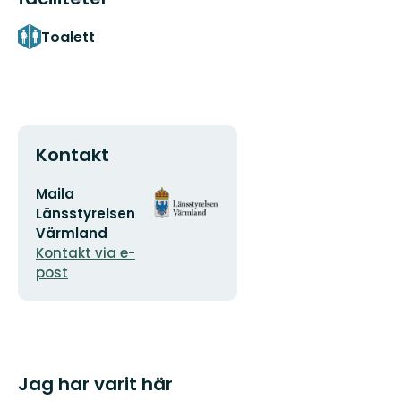
Toalett
Kontakt
E-
Organisationens
Maila
postadress
logotyp
Länsstyrelsen
Värmland
Kontakt via e-
post
Jag har varit här