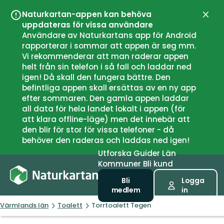
Naturkartan-appen kan behöva
Stän
uppdateras för vissa användare
Användare av Naturkartans app för Android
rapporterar i sommar att appen är seg mm.
Vi rekommenderar att man raderar appen
helt från sin telefon i så fall och laddar ned
igen! Då skall den fungera bättre. Den
befintliga appen skall ersättas av en ny app
efter sommaren. Den gamla appen laddar
all data för hela landet lokalt i appen (för
att klara offline-läge) men det innebär att
den blir för stor för vissa telefoner - då
behöver den raderas och laddas ned igen!
Utforska
Guider
Län
Kommuner
Bli kund
Bli
Logga
medlem
in
Värmlands län
Toalett
Torrtoalett Tegen