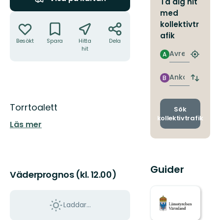
Ta dig hit
med
Åtgärder
kollektivtr
afik
Besökt
Spara
Hitta
Dela
hit
Avresa
A
Hitta
närmas
hållpla
Ankomst
B
Byt
avgång
och
Beskrivning
Torrtoalett
ankomst
Sök
kollektivtrafik
Läs mer
Guider
Väderprognos (kl. 12.00)
Laddar...