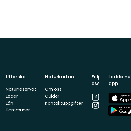
Utforska
Naturkartan
Följ
Ladda ner
oss
app
Naturreservat
Om oss
Facebook
App
Leder
Guider
Store
Län
Kontaktuppgifter
Instagram
App
Kommuner
Store