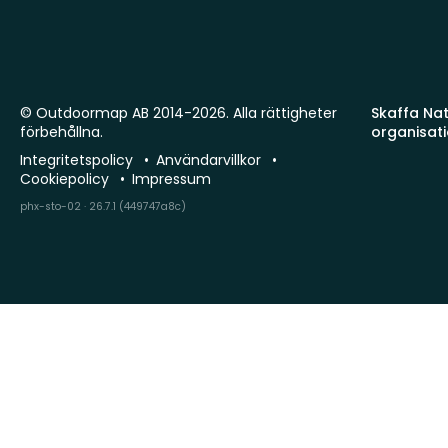
© Outdoormap AB 2014-2026. Alla rättigheter
Skaffa Natu
förbehållna.
organisat
Integritetspolicy
Användarvillkor
Cookiepolicy
Impressum
phx-sto-02 · 26.7.1 (449747a8c)