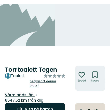
Torrtoalett Tegen
Åtgärder
av
Toalett
5
Besökt
Spara
Hitt
betygsätt denna
hit
plats!
stjärnor
Län:
Värmlands län
6547.52 km från dig
Visa på kartan