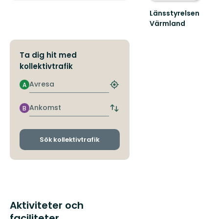
Länsstyrelsen
Värmland
Välkommen
till
Värmlands
Ta dig hit med
skyddade
kollektivtrafik
natur!
Avresa
A
Hitta
närmaste
hållplats
Ankomst
B
Byt
avgångs-
och
ankomsthållplatser
Sök kollektivtrafik
Aktiviteter och
faciliteter