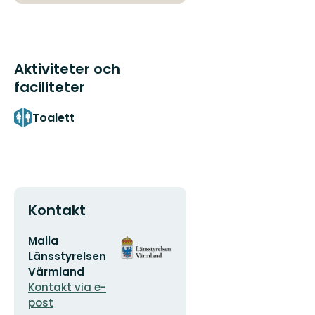
Aktiviteter och
faciliteter
Toalett
Kontakt
E-
Organisationens
Maila
postadress
logotyp
Länsstyrelsen
Värmland
Kontakt via e-
post