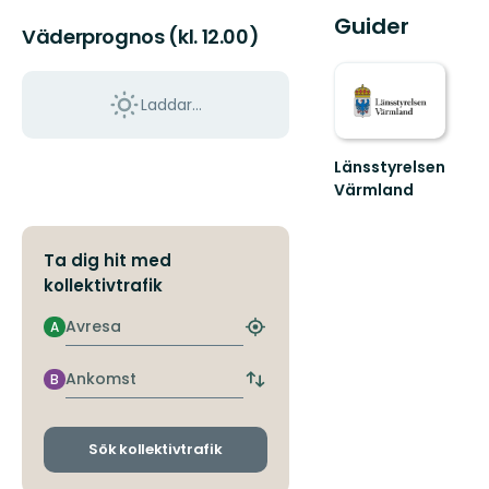
Guider
Väderprognos (kl. 12.00)
Laddar...
Länsstyrelsen
Värmland
Välkommen
till
Värmlands
Ta dig hit med
skyddade
kollektivtrafik
natur!
Avresa
A
Hitta
närmaste
hållplats
Ankomst
B
Byt
avgångs-
och
ankomsthållplatser
Sök kollektivtrafik