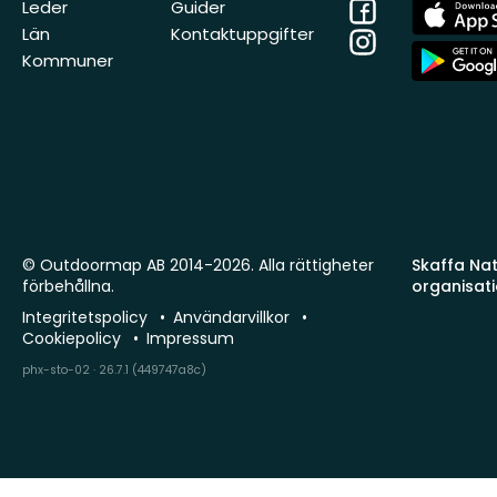
Facebook
App
Leder
Guider
Store
Län
Kontaktuppgifter
Instagram
App
Kommuner
Store
© Outdoormap AB 2014-2026. Alla rättigheter
Skaffa Natu
förbehållna.
organisat
Integritetspolicy
Användarvillkor
Cookiepolicy
Impressum
phx-sto-02 · 26.7.1 (449747a8c)