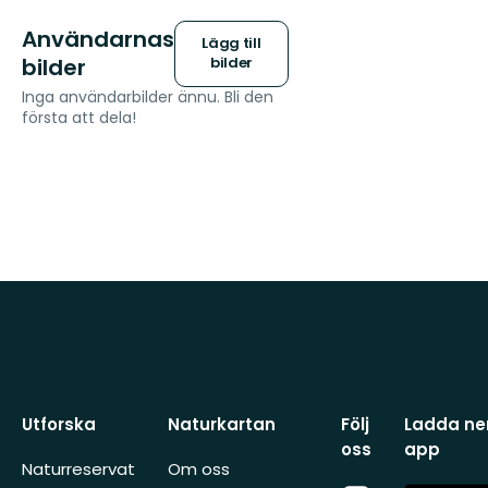
Användarnas
Lägg till
bilder
bilder
Inga användarbilder ännu. Bli den
första att dela!
Utforska
Naturkartan
Följ
Ladda ner
oss
app
Naturreservat
Om oss