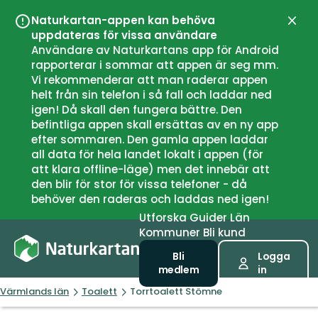
Naturkartan-appen kan behöva
Stän
uppdateras för vissa användare
Användare av Naturkartans app för Android
rapporterar i sommar att appen är seg mm.
Vi rekommenderar att man raderar appen
helt från sin telefon i så fall och laddar ned
igen! Då skall den fungera bättre. Den
befintliga appen skall ersättas av en ny app
efter sommaren. Den gamla appen laddar
all data för hela landet lokalt i appen (för
att klara offline-läge) men det innebär att
den blir för stor för vissa telefoner - då
behöver den raderas och laddas ned igen!
Utforska
Guider
Län
Kommuner
Bli kund
Bli
Logga
medlem
in
Värmlands län
Toalett
Torrtoalett Stömne