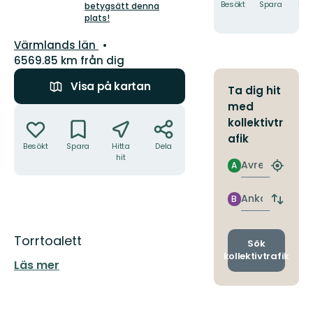
5
Besökt
Spara
Hitt
betygsätt denna
hit
plats!
stjärnor
Län:
Värmlands län
6569.85 km från dig
Visa på kartan
Ta dig hit
med
Åtgärder
kollektivtr
afik
Besökt
Spara
Hitta
Dela
hit
Avresa
A
Hitta
närmas
hållpla
Ankomst
B
Byt
avgång
och
Beskrivning
Torrtoalett
ankomst
Sök
kollektivtrafik
Läs mer