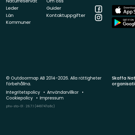
Naturreservat
Om oss
Facebook
App
Leder
Guider
Store
Län
Kontaktuppgifter
Instagram
App
Kommuner
Store
© Outdoormap AB 2014-2026. Alla rättigheter
Skaffa Natu
förbehållna.
organisat
Integritetspolicy
Användarvillkor
Cookiepolicy
Impressum
phx-sto-01 · 26.7.1 (449747a8c)