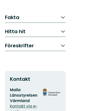
Fakta
Hitta hit
Föreskrifter
Kontakt
E-
Organisationens
Maila
postadress
logotyp
Länsstyrelsen
Värmland
Kontakt via e-