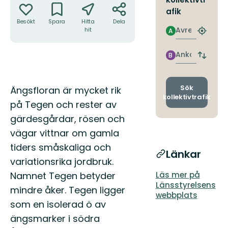
afik
Besökt
Spara
Hitta
Dela
Avresa
hit
A
Hitta
närmas
hållpla
Ankomst
B
Byt
avgång
och
ankomst
Beskrivning
Sök
Ängsfloran är mycket rik
kollektivtrafik
på Tegen och rester av
gärdesgårdar, rösen och
vägar vittnar om gamla
tiders småskaliga och
Länkar
variationsrika jordbruk.
Namnet Tegen betyder
Läs mer på
Länsstyrelsens
mindre åker. Tegen ligger
webbplats
som en isolerad ö av
ängsmarker i södra