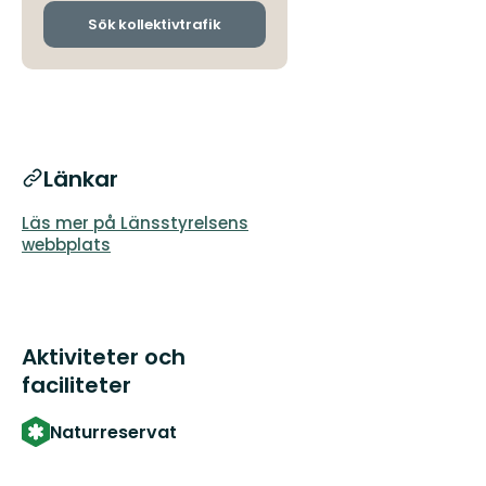
och
ankomsthållplatser
Sök kollektivtrafik
Länkar
Läs mer på Länsstyrelsens
webbplats
Aktiviteter och
faciliteter
Naturreservat