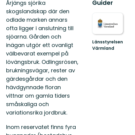
Guider
Årjängs sjörika
skogslandskap där den
odlade marken annars
ofta ligger i anslutning till
sjöarna. Gården och
Länsstyrelsen
inägan utgör ett ovanligt
Värmland
välbevarat exempel på
Välkommen
till
lövängsbruk. Odlingsrösen,
Värmlands
brukningsvägar, rester av
skyddade
natur!
gärdesgårdar och den
hävdgynnade floran
vittnar om gamla tiders
småskaliga och
variationsrika jordbruk.
Inom reservatet finns fyra