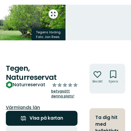
Gå
till
helskärmsläge
Tegens löväng.
Foto: Jan Rees
Tegen,
Åtgärder
Naturreservat
Besökt
Spara
Hitt
av
Naturreservat
hit
5
betygsätt
stjärnor
denna plats!
Län:
Värmlands län
Ta dig hit
Visa på kartan
med
Åtgärder
kollektivtr