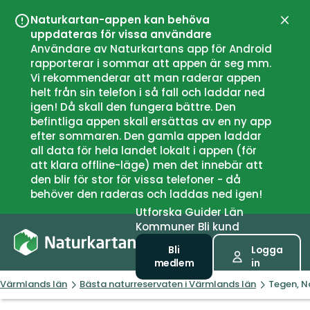
Naturkartan-appen kan behöva
Stän
uppdateras för vissa användare
Användare av Naturkartans app för Android
rapporterar i sommar att appen är seg mm.
Vi rekommenderar att man raderar appen
helt från sin telefon i så fall och laddar ned
igen! Då skall den fungera bättre. Den
befintliga appen skall ersättas av en ny app
efter sommaren. Den gamla appen laddar
all data för hela landet lokalt i appen (för
att klara offline-läge) men det innebär att
den blir för stor för vissa telefoner - då
behöver den raderas och laddas ned igen!
Utforska
Guider
Län
Kommuner
Bli kund
Bli
Logga
medlem
in
Värmlands län
Bästa naturreservaten i Värmlands län
Tegen, N