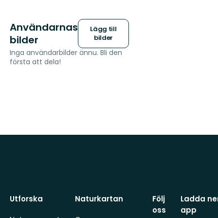
Användarnas
Lägg till
bilder
bilder
Inga användarbilder ännu. Bli den
första att dela!
Utforska
Naturkartan
Följ
Ladda ner
oss
app