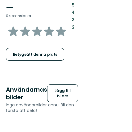
—
:
5
:
4
0 recensioner
:
3
av
:
2
:
1
5
stjärnor
Betygsätt denna plats
Användarnas
Lägg till
bilder
bilder
Inga användarbilder ännu. Bli den
första att dela!