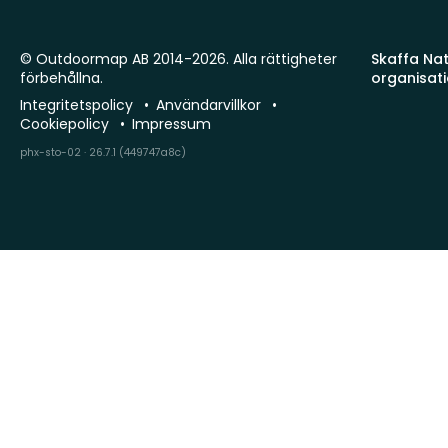
© Outdoormap AB 2014-2026. Alla rättigheter
Skaffa Natu
förbehållna.
organisat
Integritetspolicy
Användarvillkor
Cookiepolicy
Impressum
phx-sto-02 · 26.7.1 (449747a8c)