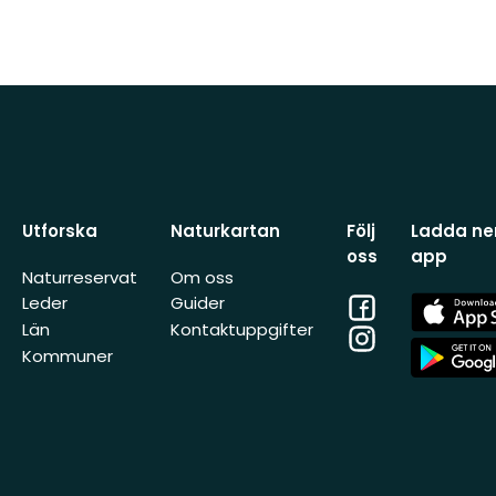
Utforska
Naturkartan
Följ
Ladda ner
oss
app
Naturreservat
Om oss
Facebook
App
Leder
Guider
Store
Län
Kontaktuppgifter
Instagram
App
Kommuner
Store