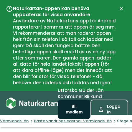
Naturkartan-appen kan behöva
Stän
uppdateras för vissa användare
Användare av Naturkartans app för Android
rapporterar i sommar att appen är seg mm.
Vi rekommenderar att man raderar appen
helt från sin telefon i så fall och laddar ned
igen! Då skall den fungera bättre. Den
befintliga appen skall ersättas av en ny app
efter sommaren. Den gamla appen laddar
all data för hela landet lokalt i appen (för
att klara offline-läge) men det innebär att
den blir för stor för vissa telefoner - då
behöver den raderas och laddas ned igen!
Utforska
Guider
Län
Kommuner
Bli kund
Bli
Logga
medlem
in
Värmlands län
Bästa vandringslederna i Värmlands län
Stegel