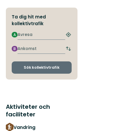
Ta dig hit med
kollektivtrafik
Avresa
A
Hitta
närmaste
hållplats
Ankomst
B
Byt
avgångs-
och
ankomsthållplatser
Sök kollektivtrafik
Aktiviteter och
faciliteter
Vandring