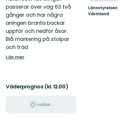
passerar över väg 63 två
Länsstyrelsen
Värmland
gånger och har några
Välkommen
aningen branta backar
till
Värmlands
uppför och nedför åsar.
skyddade
Blå markering på stolpar
natur!
och träd
Läs mer
Väderprognos (kl. 12.00)
Laddar...