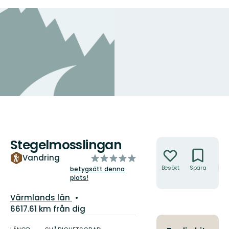
Stegelmosslingan
Åtgärder
av
Vandring
5
Besökt
Spara
Hitt
betygsätt denna
hit
plats!
stjärnor
Län:
Värmlands län
6617.61 km från dig
Information