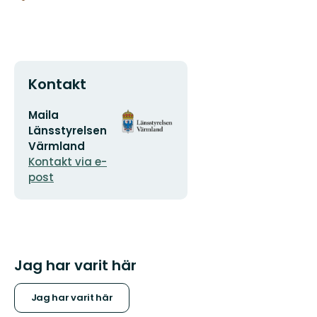
Kontakt
E-
Organisationens
Maila
postadress
logotyp
Länsstyrelsen
Värmland
Kontakt via e-
post
Jag har varit här
Jag har varit här