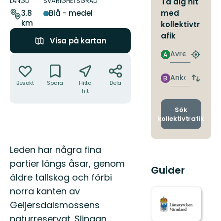
om
LÄNGD
SVÅRIGHETSGRAD
Ta dig hit
leden
med
3.8
Blå - medel
km
kollektivtr
afik
Visa på kartan
Avresa
A
Åtgärder
Hitta
närmas
hållpla
Ankomst
B
Byt
Besökt
Spara
Hitta
Dela
avgång
hit
och
ankomst
Sök
kollektivtrafik
Beskrivning
Leden har några fina
partier längs åsar, genom
Guider
äldre tallskog och förbi
norra kanten av
Geijersdalsmossens
naturreservat. Slingan