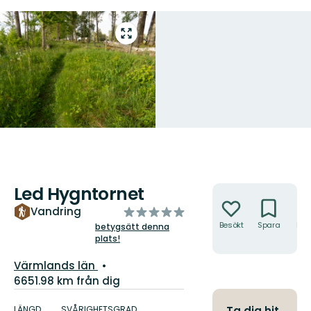
Gå
till
helskärmsläge
Led Hygntornet
Åtgärder
av
Vandring
5
Besökt
Spara
Hitt
betygsätt denna
hit
plats!
stjärnor
Län:
Värmlands län
6651.98 km från dig
Information
om
LÄNGD
SVÅRIGHETSGRAD
Ta dig hit