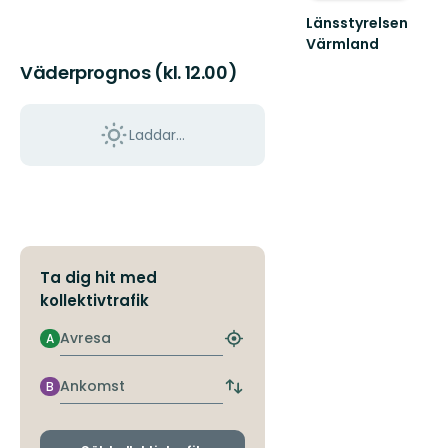
Länsstyrelsen
Värmland
Välkommen
Väderprognos (kl. 12.00)
till
Värmlands
skyddade
Laddar...
natur!
Ta dig hit med
kollektivtrafik
Avresa
A
Hitta
närmaste
hållplats
Ankomst
B
Byt
avgångs-
och
ankomsthållplatser