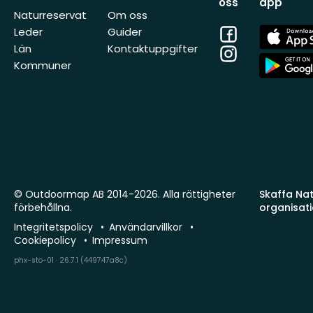
oss
app
Naturreservat
Om oss
Facebook
App
Leder
Guider
Store
Län
Kontaktuppgifter
Instagram
App
Kommuner
Store
© Outdoormap AB 2014-2026. Alla rättigheter
Skaffa Natu
förbehållna.
organisat
Integritetspolicy
Användarvillkor
Cookiepolicy
Impressum
phx-sto-01 · 26.7.1 (449747a8c)