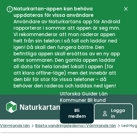
Naturkartan-appen kan behöva
Stän
uppdateras för vissa användare
Användare av Naturkartans app för Android
rapporterar i sommar att appen är seg mm.
Vi rekommenderar att man raderar appen
helt från sin telefon i så fall och laddar ned
igen! Då skall den fungera bättre. Den
befintliga appen skall ersättas av en ny app
efter sommaren. Den gamla appen laddar
all data för hela landet lokalt i appen (för
att klara offline-läge) men det innebär att
den blir för stor för vissa telefoner - då
behöver den raderas och laddas ned igen!
Utforska
Guider
Län
Kommuner
Bli kund
Bli
Logga
medlem
in
Värmlands län
Bästa vandringslederna i Värmlands län
Led Hyg