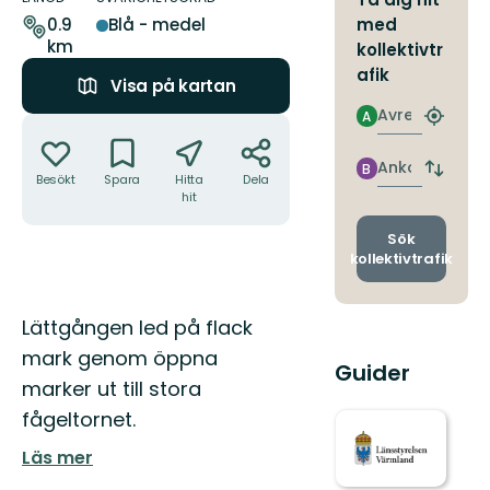
leden
med
0.9
Blå - medel
km
kollektivtr
afik
Visa på kartan
Avresa
A
Åtgärder
Hitta
närmas
hållpla
Ankomst
B
Byt
Besökt
Spara
Hitta
Dela
avgång
hit
och
ankomst
Sök
kollektivtrafik
Beskrivning
Lättgången led på flack
mark genom öppna
Guider
marker ut till stora
fågeltornet.
Läs mer