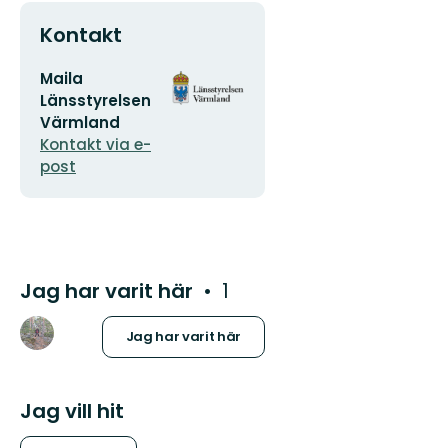
Kontakt
E-
Organisationens
Maila
postadress
logotyp
Länsstyrelsen
Värmland
Kontakt via e-
post
Jag har varit här
1
Jag har varit här
Jag vill hit