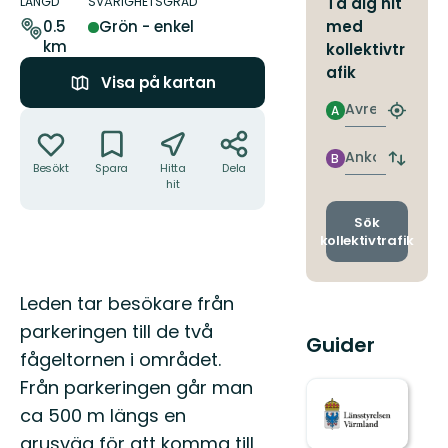
om
LÄNGD
SVÅRIGHETSGRAD
Ta dig hit
leden
med
0.5
Grön - enkel
km
kollektivtr
afik
Visa på kartan
Avresa
A
Åtgärder
Hitta
närmas
hållpla
Ankomst
B
Byt
Besökt
Spara
Hitta
Dela
avgång
hit
och
ankomst
Sök
kollektivtrafik
Beskrivning
Leden tar besökare från
parkeringen till de två
Guider
fågeltornen i området.
Från parkeringen går man
ca 500 m längs en
grusväg för att komma till