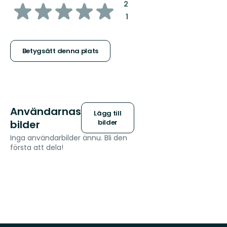
av
:
2
:
1
5
stjärnor
Betygsätt denna plats
Användarnas
Lägg till
bilder
bilder
Inga användarbilder ännu. Bli den
första att dela!