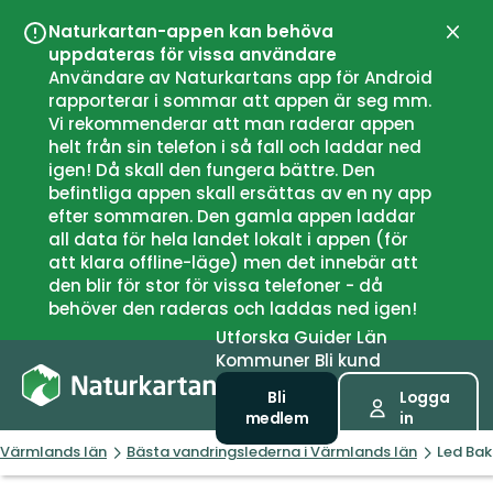
Naturkartan-appen kan behöva
Stän
uppdateras för vissa användare
Användare av Naturkartans app för Android
rapporterar i sommar att appen är seg mm.
Vi rekommenderar att man raderar appen
helt från sin telefon i så fall och laddar ned
igen! Då skall den fungera bättre. Den
befintliga appen skall ersättas av en ny app
efter sommaren. Den gamla appen laddar
all data för hela landet lokalt i appen (för
att klara offline-läge) men det innebär att
den blir för stor för vissa telefoner - då
behöver den raderas och laddas ned igen!
Utforska
Guider
Län
Kommuner
Bli kund
Bli
Logga
medlem
in
Värmlands län
Bästa vandringslederna i Värmlands län
Led Bak