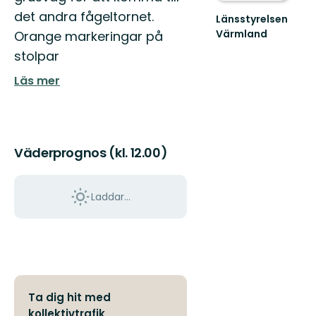
det andra fågeltornet.
Länsstyrelsen
Värmland
Orange markeringar på
Välkommen
stolpar
till
Värmlands
Läs mer
skyddade
natur!
Väderprognos (kl. 12.00)
Laddar...
Ta dig hit med
kollektivtrafik