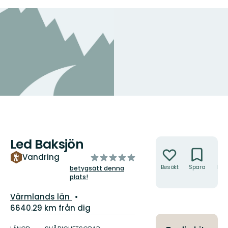
Led Baksjön
Åtgärder
av
Vandring
5
Besökt
Spara
Hitt
betygsätt denna
hit
plats!
stjärnor
Län:
Värmlands län
6640.29 km från dig
Information