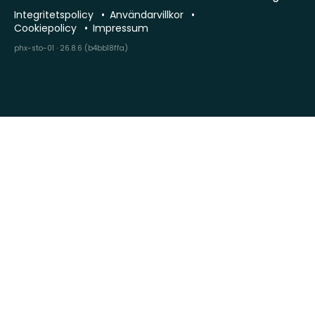
Integritetspolicy
Användarvillkor
Cookiepolicy
Impressum
phx-sto-01 · 26.8.6 (b4bb18ffa)