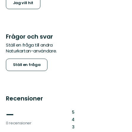
Jag vill hit
Frågor och svar
Ställ en fråga till andra
Naturkartan-användare.
Ställ en fråga
Recensioner
—
:
5
:
4
0 recensioner
:
3