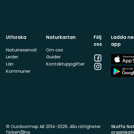
Utforska
Naturkartan
Följ
Ladda ner
oss
app
Naturreservat
Om oss
Facebook
App
Leder
Guider
Store
Län
Kontaktuppgifter
Instagram
App
Kommuner
Store
© Outdoormap AB 2014-2026. Alla rättigheter
Skaffa Natu
förbehållna.
organisat