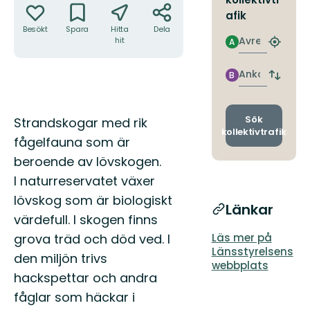
afik
Besökt
Spara
Hitta
Dela
Avresa
hit
A
Hitta
närmas
hållpla
Ankomst
B
Byt
avgång
och
ankomst
Beskrivning
Sök
Strandskogar med rik
kollektivtrafik
fågelfauna som är
beroende av lövskogen.
I naturreservatet växer
lövskog som är biologiskt
Länkar
värdefull. I skogen finns
grova träd och död ved. I
Läs mer på
Länsstyrelsens
den miljön trivs
webbplats
hackspettar och andra
fåglar som häckar i