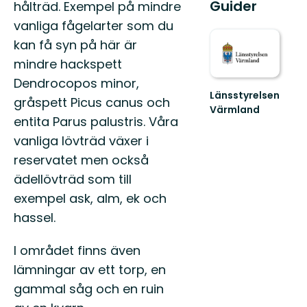
Guider
hålträd. Exempel på mindre
vanliga fågelarter som du
kan få syn på här är
mindre hackspett
Dendrocopos minor,
Länsstyrelsen
gråspett Picus canus och
Värmland
entita Parus palustris. Våra
Välkommen
till
vanliga lövträd växer i
Värmlands
reservatet men också
skyddade
natur!
ädellövträd som till
exempel ask, alm, ek och
hassel.
I området finns även
lämningar av ett torp, en
gammal såg och en ruin