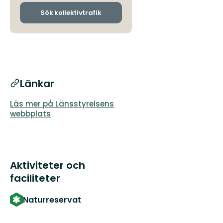
och
ankomsthållplatser
Sök kollektivtrafik
Länkar
Läs mer på Länsstyrelsens
webbplats
Aktiviteter och
faciliteter
Naturreservat