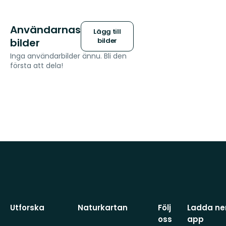
Användarnas
Lägg till
bilder
bilder
Inga användarbilder ännu. Bli den
första att dela!
Utforska
Naturkartan
Följ
Ladda ner
oss
app