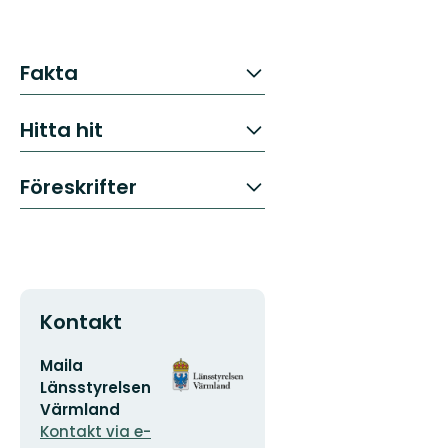
Fakta
Hitta hit
Föreskrifter
Kontakt
E-
Organisationens
Maila
postadress
logotyp
Länsstyrelsen
Värmland
Kontakt via e-