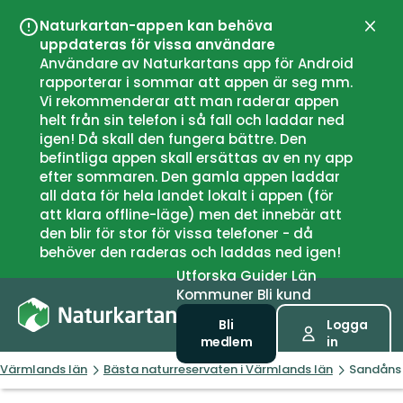
Naturkartan-appen kan behöva
Stän
uppdateras för vissa användare
Användare av Naturkartans app för Android
rapporterar i sommar att appen är seg mm.
Vi rekommenderar att man raderar appen
helt från sin telefon i så fall och laddar ned
igen! Då skall den fungera bättre. Den
befintliga appen skall ersättas av en ny app
efter sommaren. Den gamla appen laddar
all data för hela landet lokalt i appen (för
att klara offline-läge) men det innebär att
den blir för stor för vissa telefoner - då
behöver den raderas och laddas ned igen!
Utforska
Guider
Län
Kommuner
Bli kund
Bli
Logga
medlem
in
Värmlands län
Bästa naturreservaten i Värmlands län
Sandåns 