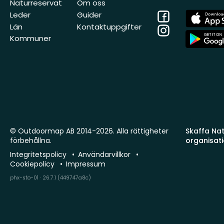
Naturreservat
Om oss
Facebook
App
Leder
Guider
Store
Län
Kontaktuppgifter
Instagram
App
Kommuner
Store
© Outdoormap AB 2014-2026. Alla rättigheter
Skaffa Natu
förbehållna.
organisat
Integritetspolicy
Användarvillkor
Cookiepolicy
Impressum
phx-sto-01 · 26.7.1 (449747a8c)