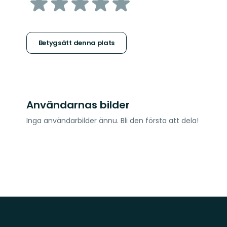
av
5
stjärnor
Betygsätt denna plats
Användarnas bilder
Inga användarbilder ännu. Bli den första att dela!