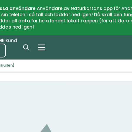
issa användare
Användare av Naturkartans app för Andr
n telefon i så fall och laddar ned igen! Då skall den fun
 all data för hela landet lokalt i appen (för att klara of
addas ned igen!
Bli kund
ikullen)