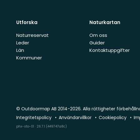
Utforska
Naturkartan
Naturreservat
Om oss
Leder
Guider
Län
Kontaktuppgifter
Kommuner
© Outdoormap AB 2014-2026. Alla rättigheter förbehålln
Integritetspolicy
Användarvillkor
Cookiepolicy
Im
phx-sto-01 · 26.7.1 (449747a8c)