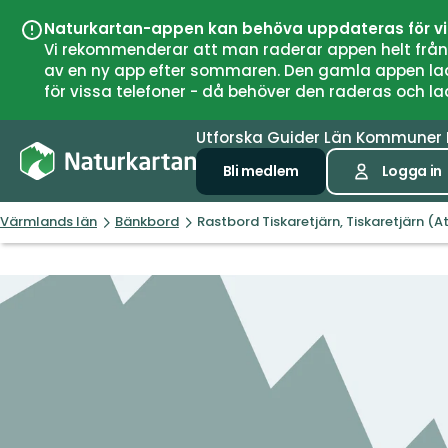
Naturkartan-appen kan behöva uppdateras för v
Vi rekommenderar att man raderar appen helt från si
av en ny app efter sommaren. Den gamla appen laddar
för vissa telefoner - då behöver den raderas och l
Utforska
Guider
Län
Kommuner
Bli medlem
Logga in
Värmlands län
Bänkbord
Rastbord Tiskaretjärn, Tiskaretjärn (At