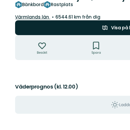
Bänkbord
Rastplats
Län:
Värmlands län
6544.61 km från dig
Visa på
Åtgärder
Besökt
Spara
Väderprognos (kl. 12.00)
Ladda