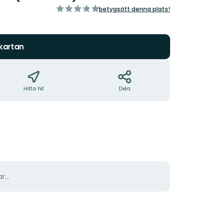
av
betygsätt denna plats!
5
stjärnor
 kartan
Hitta hit
Dela
r...