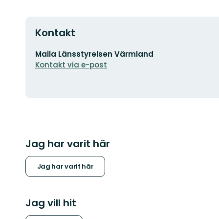
Kontakt
E-
Maila Länsstyrelsen Värmland
postadress
Kontakt via e-post
Jag har varit här
Jag har varit här
Jag vill hit