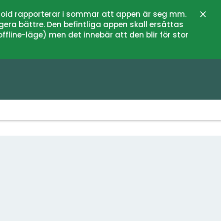
oid rapporterar i sommar att appen är seg mm.
Stän
gera bättre. Den befintliga appen skall ersättas
fline-läge) men det innebär att den blir för stor