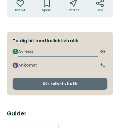
Besökt
Spara
Hitta hit
Dela
Ta dig hit med kollektivtrafik
Avresa
A
Hitta
närmaste
hållplats
Ankomst
B
Byt
avgångs-
och
ankomsthållp
Sök kollektivtrafik
Guider