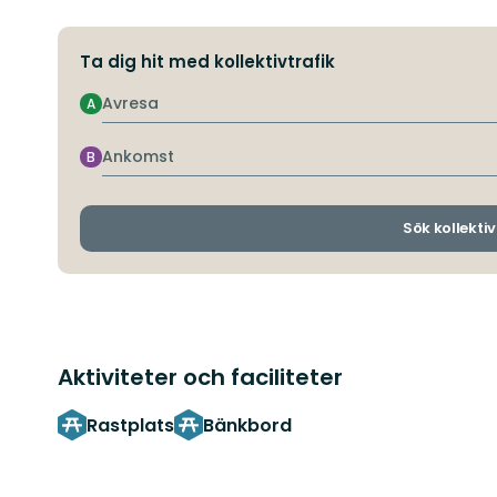
Ta dig hit med kollektivtrafik
Avresa
A
Ankomst
B
Sök kollektiv
Aktiviteter och faciliteter
Rastplats
Bänkbord