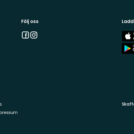
Följ oss
Ladd
Facebook
Instagram
App
Stor
App
Stor
a.
Skaff
pressum