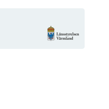
Organisationens
logotyp