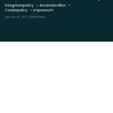
Integritetspolicy
Användarvillkor
Cookiepolicy
Impressum
phx-sto-01 · 26.7.1 (449747a8c)