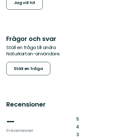
Jag vill hit
Frågor och svar
Ställ en fråga till andra
Naturkartan-användare.
Ställ en fråga
Recensioner
—
:
5
:
4
0 recensioner
:
3