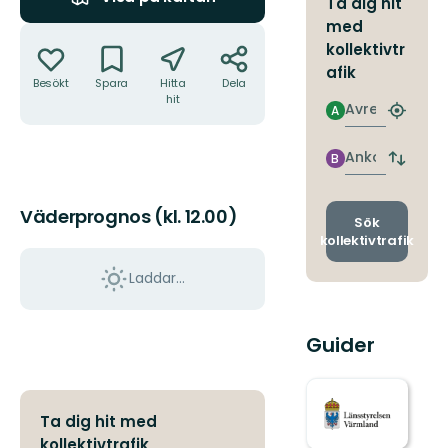
Ta dig hit
med
Åtgärder
kollektivtr
afik
Besökt
Spara
Hitta
Dela
hit
Avresa
A
Hitta
närmas
hållpla
Ankomst
B
Byt
avgång
och
Väderprognos (kl. 12.00)
ankomst
Sök
kollektivtrafik
Laddar...
Guider
Ta dig hit med
kollektivtrafik