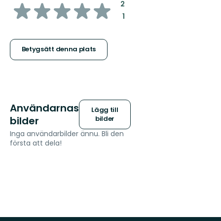
av
:
2
:
1
5
stjärnor
Betygsätt denna plats
Användarnas
Lägg till
bilder
bilder
Inga användarbilder ännu. Bli den
första att dela!