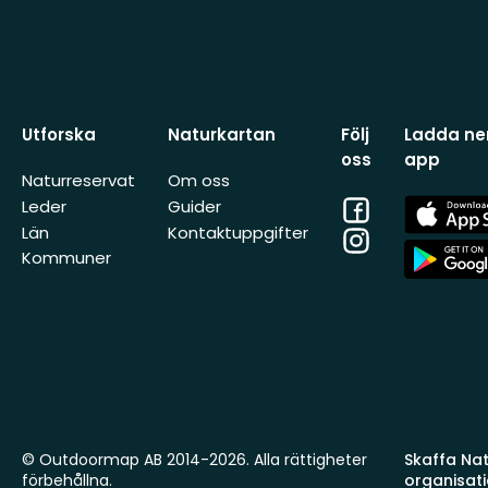
Utforska
Naturkartan
Följ
Ladda ner
oss
app
Naturreservat
Om oss
Facebook
App
Leder
Guider
Store
Län
Kontaktuppgifter
Instagram
App
Kommuner
Store
© Outdoormap AB 2014-2026. Alla rättigheter
Skaffa Natu
förbehållna.
organisat