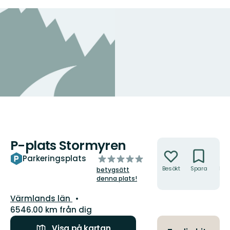
P-plats Stormyren
Åtgärder
av
Parkeringsplats
5
Besökt
Spara
Hitt
betygsätt
hit
stjärnor
denna plats!
Län:
Värmlands län
6546.00 km från dig
Visa på kartan