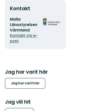
Kontakt
E-
Organisationens
Maila
postadress
logotyp
Länsstyrelsen
Värmland
Kontakt via e-
post
Jag har varit här
Jag har varit här
Jag vill hit