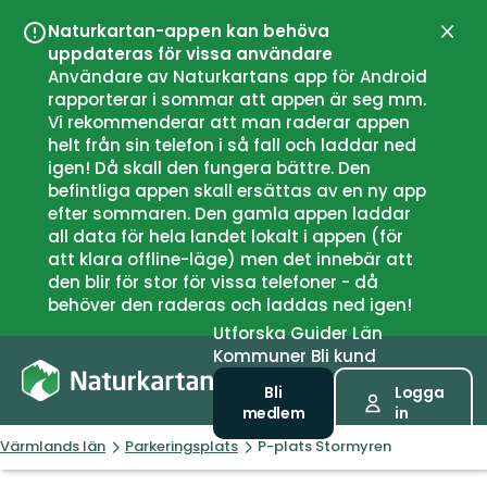
Naturkartan-appen kan behöva
Stän
uppdateras för vissa användare
Användare av Naturkartans app för Android
rapporterar i sommar att appen är seg mm.
Vi rekommenderar att man raderar appen
helt från sin telefon i så fall och laddar ned
igen! Då skall den fungera bättre. Den
befintliga appen skall ersättas av en ny app
efter sommaren. Den gamla appen laddar
all data för hela landet lokalt i appen (för
att klara offline-läge) men det innebär att
den blir för stor för vissa telefoner - då
behöver den raderas och laddas ned igen!
Utforska
Guider
Län
Kommuner
Bli kund
Bli
Logga
medlem
in
Värmlands län
Parkeringsplats
P-plats Stormyren