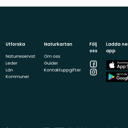
Utforska
Naturkartan
Följ
Ladda ner
oss
app
Naturreservat
Om oss
Facebook
App
Leder
Guider
Store
Län
Kontaktuppgifter
Instagram
App
Kommuner
Store