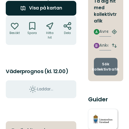
Ta dig hit
med
Visa på kartan
kollektivtr
Åtgärder
afik
Avresa
A
Besökt
Spara
Hitta
Dela
Hitta
hit
närmas
hållpla
Ankomst
B
Byt
avgång
och
ankomst
Sök
kollektivtrafik
Väderprognos (kl. 12.00)
Laddar...
Guider