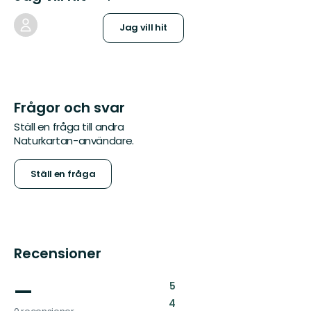
Jag vill hit
Frågor och svar
Ställ en fråga till andra
Naturkartan-användare.
Ställ en fråga
Recensioner
—
:
5
:
4