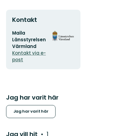
Kontakt
E-
Organisationens
Maila
postadress
logotyp
Länsstyrelsen
Värmland
Kontakt via e-
post
Jag har varit här
Jag har varit här
Jag vill hit
1