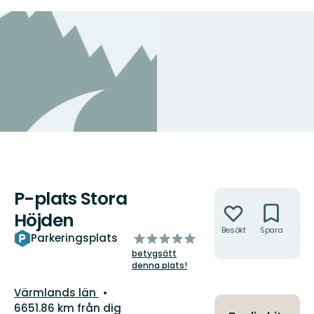
P-plats Stora
Åtgärder
Höjden
Besökt
Spara
Hitt
av
Parkeringsplats
hit
5
betygsätt
stjärnor
denna plats!
Län:
Värmlands län
6651.86 km från dig