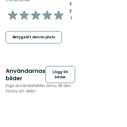
0 recensioner
:
3
av
:
2
:
1
5
stjärnor
Betygsätt denna plats
Användarnas
Lägg till
bilder
bilder
Inga användarbilder ännu. Bli den
första att dela!