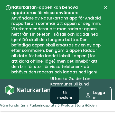
Naturkartan-appen kan behöva
Stän
uppdateras för vissa användare
Användare av Naturkartans app för Android
rapporterar i sommar att appen är seg mm.
Vi rekommenderar att man raderar appen
helt från sin telefon i så fall och laddar ned
igen! Då skall den fungera bättre. Den
befintliga appen skall ersättas av en ny app
efter sommaren. Den gamla appen laddar
all data för hela landet lokalt i appen (för
att klara offline-läge) men det innebär att
den blir för stor för vissa telefoner - då
behöver den raderas och laddas ned igen!
Utforska
Guider
Län
Kommuner
Bli kund
Bli
Logga
medlem
in
Värmlands län
Parkeringsplats
P-plats Stora Höjden