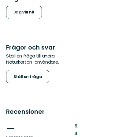
Jag vill hit
Frågor och svar
Ställ en fråga till andra
Naturkartan-användare.
Ställ en fråga
Recensioner
—
:
5
:
4