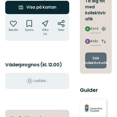
Ta dig hit
med
Visa på kartan
kollektivtr
Åtgärder
afik
Avresa
A
Besökt
Spara
Hitta
Dela
Hitta
hit
närmas
hållpla
Ankomst
B
Byt
avgång
och
ankomst
Sök
kollektivtrafik
Väderprognos (kl. 12.00)
Laddar...
Guider