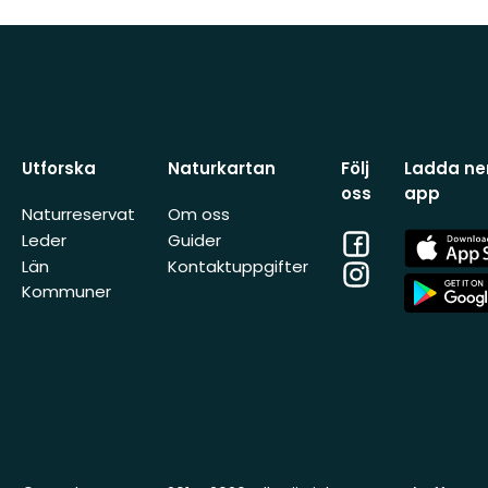
Utforska
Naturkartan
Följ
Ladda ner
oss
app
Naturreservat
Om oss
Facebook
App
Leder
Guider
Store
Län
Kontaktuppgifter
Instagram
App
Kommuner
Store