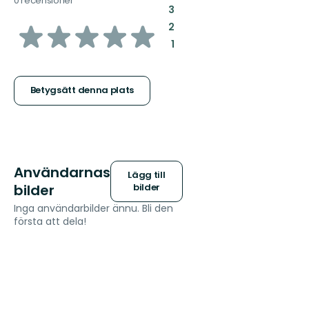
0 recensioner
:
3
av
:
2
:
1
5
stjärnor
Betygsätt denna plats
Användarnas
Lägg till
bilder
bilder
Inga användarbilder ännu. Bli den
första att dela!