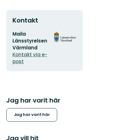
Kontakt
E-
Organisationens
Maila
postadress
logotyp
Länsstyrelsen
Värmland
Kontakt via e-
post
Jag har varit här
Jag har varit här
Jag vill hit