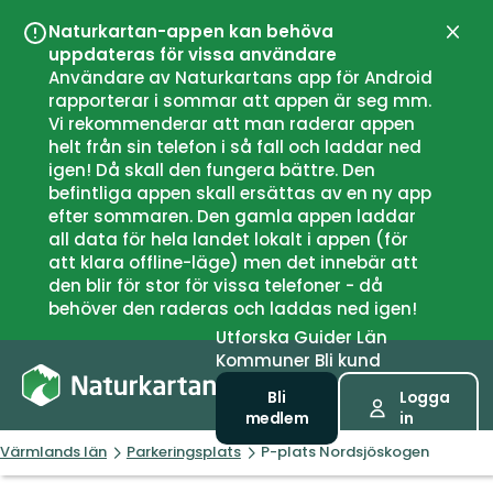
Naturkartan-appen kan behöva
Stän
uppdateras för vissa användare
Användare av Naturkartans app för Android
rapporterar i sommar att appen är seg mm.
Vi rekommenderar att man raderar appen
helt från sin telefon i så fall och laddar ned
igen! Då skall den fungera bättre. Den
befintliga appen skall ersättas av en ny app
efter sommaren. Den gamla appen laddar
all data för hela landet lokalt i appen (för
att klara offline-läge) men det innebär att
den blir för stor för vissa telefoner - då
behöver den raderas och laddas ned igen!
Utforska
Guider
Län
Kommuner
Bli kund
Bli
Logga
medlem
in
Värmlands län
Parkeringsplats
P-plats Nordsjöskogen