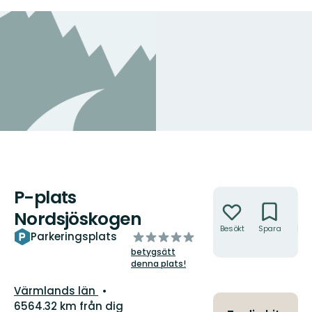
P-plats
Åtgärder
Nordsjöskogen
Besökt
Spara
Hitt
av
Parkeringsplats
hit
5
betygsätt
stjärnor
denna plats!
Län:
Värmlands län
6564.32 km från dig