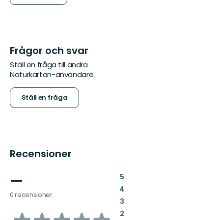
Frågor och svar
Ställ en fråga till andra
Naturkartan-användare.
Ställ en fråga
Recensioner
—
:
5
:
4
0 recensioner
:
3
av
:
2