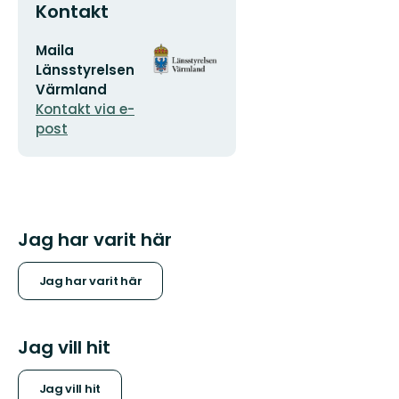
Kontakt
E-
Organisationens
Maila
postadress
logotyp
Länsstyrelsen
Värmland
Kontakt via e-
post
Jag har varit här
Jag har varit här
Jag vill hit
Jag vill hit