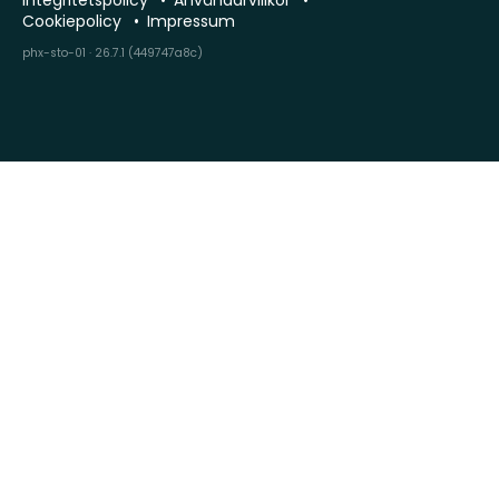
Integritetspolicy
Användarvillkor
Cookiepolicy
Impressum
phx-sto-01 · 26.7.1 (449747a8c)