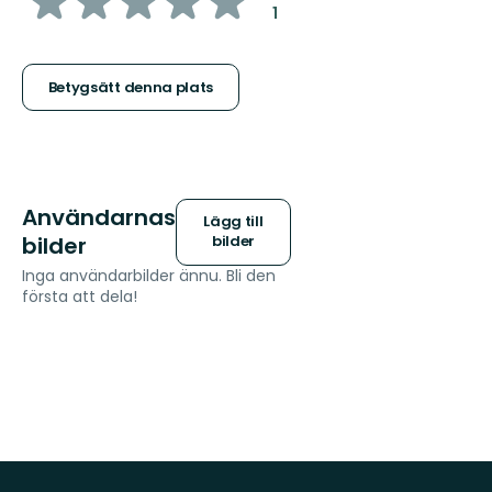
:
1
5
stjärnor
Betygsätt denna plats
Användarnas
Lägg till
bilder
bilder
Inga användarbilder ännu. Bli den
första att dela!