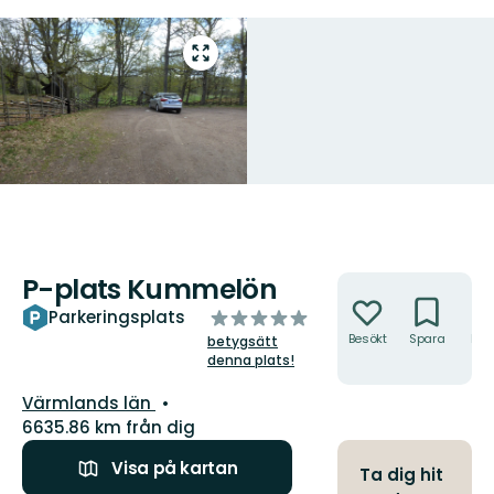
Gå
till
helskärmsläge
P-plats Kummelön
Åtgärder
av
Parkeringsplats
5
Besökt
Spara
Hitt
betygsätt
hit
stjärnor
denna plats!
Län:
Värmlands län
6635.86 km från dig
Visa på kartan
Ta dig hit