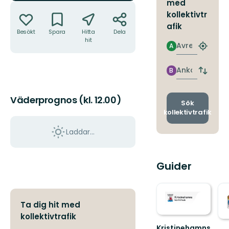
med
Åtgärder
kollektivtr
afik
Besökt
Spara
Hitta
Dela
hit
Avresa
A
Hitta
närmas
hållpla
Ankomst
B
Byt
avgång
och
Väderprognos (kl. 12.00)
ankomst
Sök
kollektivtrafik
Laddar...
Guider
Ta dig hit med
kollektivtrafik
Kristinehamns