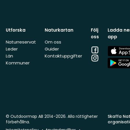
Utforska
Naturkartan
Följ
Ladda ner
oss
app
Naturreservat
Om oss
Facebook
App
Leder
Guider
Store
Län
Kontaktuppgifter
Instagram
App
Kommuner
Store
© Outdoormap AB 2014-2026. Alla rättigheter
Skaffa Natu
förbehållna.
organisat