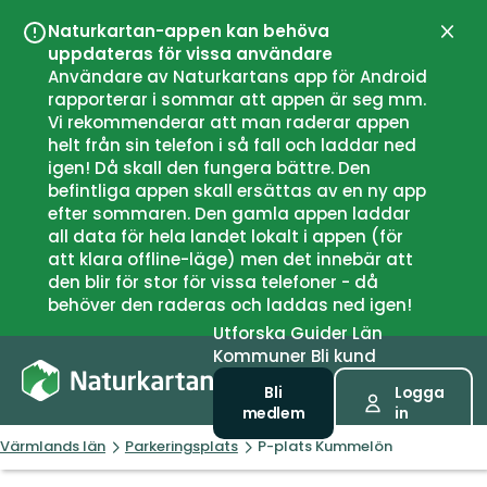
Naturkartan-appen kan behöva
Stän
uppdateras för vissa användare
Användare av Naturkartans app för Android
rapporterar i sommar att appen är seg mm.
Vi rekommenderar att man raderar appen
helt från sin telefon i så fall och laddar ned
igen! Då skall den fungera bättre. Den
befintliga appen skall ersättas av en ny app
efter sommaren. Den gamla appen laddar
all data för hela landet lokalt i appen (för
att klara offline-läge) men det innebär att
den blir för stor för vissa telefoner - då
behöver den raderas och laddas ned igen!
Utforska
Guider
Län
Kommuner
Bli kund
Bli
Logga
medlem
in
Värmlands län
Parkeringsplats
P-plats Kummelön