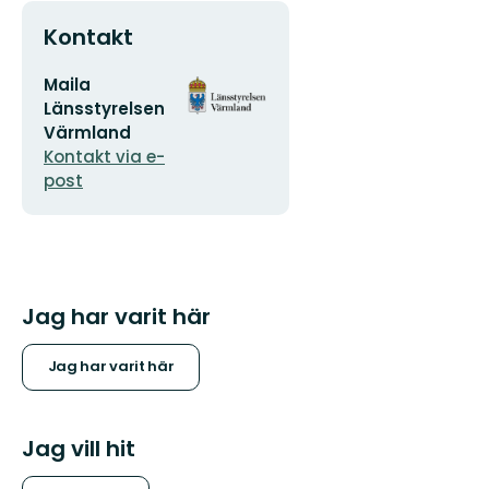
Kontakt
E-
Organisationens
Maila
postadress
logotyp
Länsstyrelsen
Värmland
Kontakt via e-
post
Jag har varit här
Jag har varit här
Jag vill hit