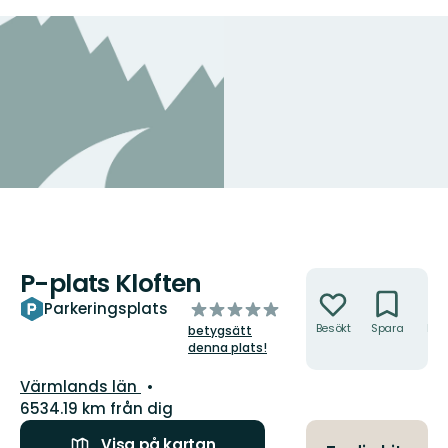
P-plats Kloften
Åtgärder
av
Parkeringsplats
5
Besökt
Spara
Hitt
betygsätt
hit
stjärnor
denna plats!
Län:
Värmlands län
6534.19 km från dig
Visa på kartan