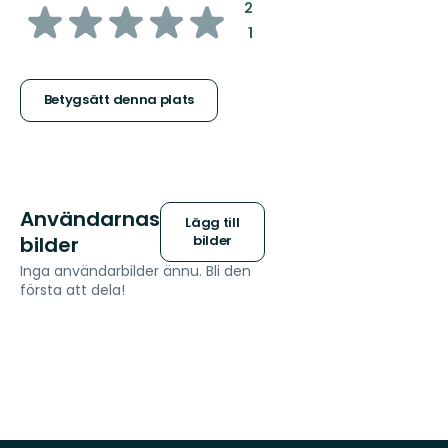
av
:
2
:
1
5
stjärnor
Betygsätt denna plats
Användarnas
Lägg till
bilder
bilder
Inga användarbilder ännu. Bli den
första att dela!