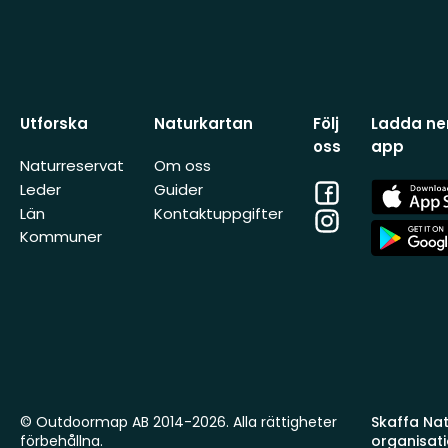
Utforska
Naturkartan
Följ
Ladda ner
oss
app
Naturreservat
Om oss
Facebook
App
Leder
Guider
Store
Län
Kontaktuppgifter
Instagram
App
Kommuner
Store
© Outdoormap AB 2014-2026. Alla rättigheter
Skaffa Natu
förbehållna.
organisat