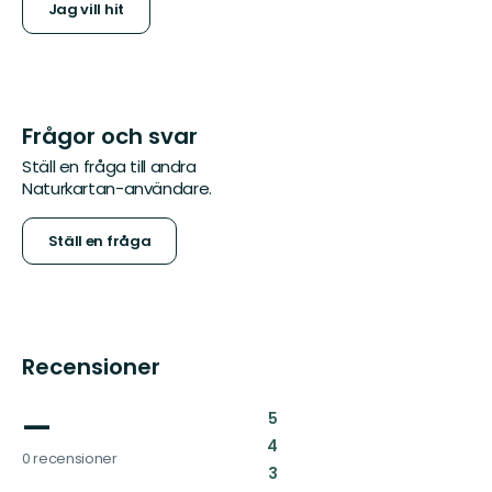
Jag vill hit
Frågor och svar
Ställ en fråga till andra
Naturkartan-användare.
Ställ en fråga
Recensioner
—
:
5
:
4
0 recensioner
:
3