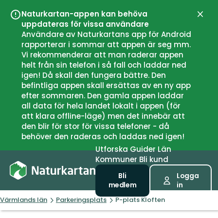
Naturkartan-appen kan behöva
Stän
uppdateras för vissa användare
Användare av Naturkartans app för Android
rapporterar i sommar att appen är seg mm.
Vi rekommenderar att man raderar appen
helt från sin telefon i så fall och laddar ned
igen! Då skall den fungera bättre. Den
befintliga appen skall ersättas av en ny app
efter sommaren. Den gamla appen laddar
all data för hela landet lokalt i appen (för
att klara offline-läge) men det innebär att
den blir för stor för vissa telefoner - då
behöver den raderas och laddas ned igen!
Utforska
Guider
Län
Kommuner
Bli kund
Bli
Logga
medlem
in
Värmlands län
Parkeringsplats
P-plats Kloften