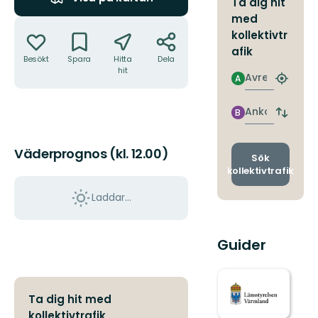
Ta dig hit
med
Åtgärder
kollektivtr
afik
Besökt
Spara
Hitta
Dela
hit
Avresa
A
Hitta
närmas
hållpla
Ankomst
B
Byt
avgång
och
Väderprognos (kl. 12.00)
ankomst
Sök
kollektivtrafik
Laddar...
Guider
Ta dig hit med
kollektivtrafik