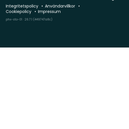
Integritetspolicy
Användarvillkor
Cookiepolicy
Impressum
phx-sto-01 · 26.7.1 (449747a8c)