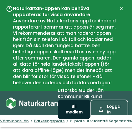
Naturkartan-appen kan behöva
Stän
uppdateras för vissa användare
Användare av Naturkartans app för Android
rapporterar i sommar att appen är seg mm.
Vi rekommenderar att man raderar appen
helt från sin telefon i så fall och laddar ned
igen! Då skall den fungera bättre. Den
befintliga appen skall ersättas av en ny app
efter sommaren. Den gamla appen laddar
all data för hela landet lokalt i appen (för
att klara offline-läge) men det innebär att
den blir för stor för vissa telefoner - då
behöver den raderas och laddas ned igen!
Utforska
Guider
Län
Kommuner
Bli kund
Bli
Logga
medlem
in
Värmlands län
Parkeringsplats
P-plats Huvudentré Segerstads