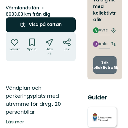
med
Län:
Värmlands län
kollektivtr
6603.03 km från dig
afik
Visa på kartan
Avresa
A
Hitta
Åtgärder
närmas
hållpla
Ankomst
B
Byt
Besökt
Spara
Hitta
Dela
avgång
hit
och
ankomst
Sök
kollektivtrafik
Beskrivning
Vändplan och
parkeringsplats med
Guider
utrymme för drygt 20
personbilar
Läs mer