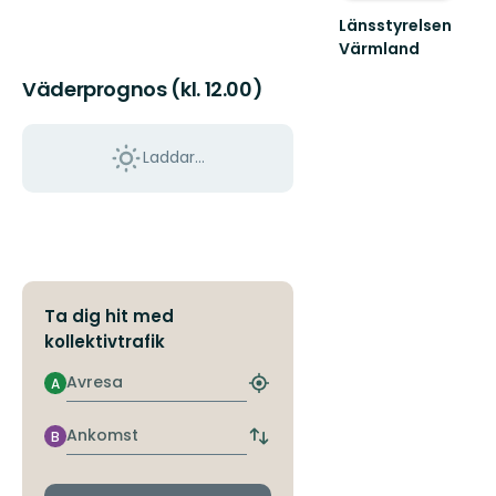
Länsstyrelsen
Värmland
Välkommen
Väderprognos (kl. 12.00)
till
Värmlands
skyddade
natur!
Laddar...
Ta dig hit med
kollektivtrafik
Avresa
A
Hitta
närmaste
hållplats
Ankomst
B
Byt
avgångs-
och