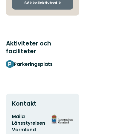
ankomsthållplatser
Sök kollektivtrafik
Aktiviteter och
faciliteter
Parkeringsplats
Kontakt
E-
Organisationens
Maila
postadress
logotyp
Länsstyrelsen
Värmland