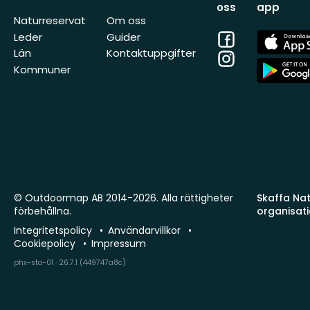
oss
app
Naturreservat
Om oss
Facebook
App
Leder
Guider
Store
Län
Kontaktuppgifter
Instagram
App
Kommuner
Store
© Outdoormap AB 2014-2026. Alla rättigheter
Skaffa Natu
förbehållna.
organisat
Integritetspolicy
Användarvillkor
Cookiepolicy
Impressum
phx-sto-01 · 26.7.1 (449747a8c)