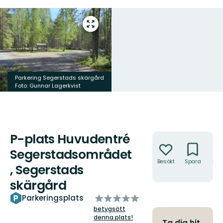
Gå
till
helskärmsläge
Parkering Segerstads skärgård
Foto: Gunnar Lagerkvist
P-plats Huvudentré
Åtgärder
Segerstadsområdet
Besökt
Spara
Hitt
, Segerstads
hit
skärgård
av
Parkeringsplats
5
betygsätt
stjärnor
denna plats!
Ta dig hit