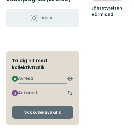
Länsstyrelsen
Värmland
Laddar...
Välkommen
till
Värmlands
skyddade
natur!
Ta dig hit med
kollektivtrafik
Avresa
A
Hitta
närmaste
hållplats
Ankomst
B
Byt
avgångs-
och
ankomsthållplatser
Sök kollektivtrafik