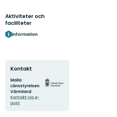
Aktiviteter och
faciliteter
Information
Kontakt
E-
Organisationens
Maila
postadress
logotyp
Länsstyrelsen
Värmland
Kontakt via e-
post