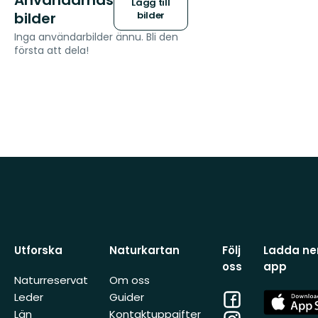
Användarnas
Lägg till
bilder
bilder
Inga användarbilder ännu. Bli den
första att dela!
Utforska
Naturkartan
Följ
Ladda ner
oss
app
Naturreservat
Om oss
Facebook
App
Leder
Guider
Store
Län
Kontaktuppgifter
Instagram