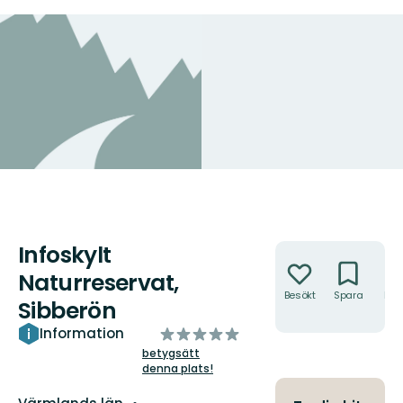
Infoskylt
Åtgärder
Naturreservat,
Besökt
Spara
Hitt
Sibberön
hit
av
Information
5
betygsätt
denna plats!
stjärnor
Län: