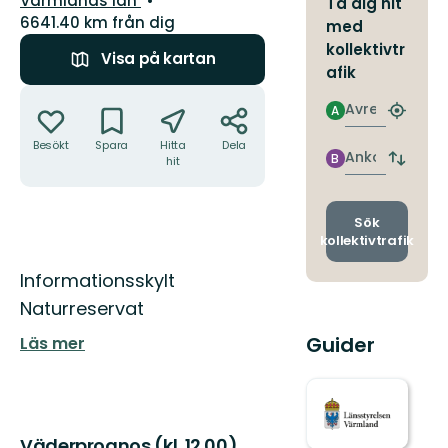
Värmlands län
Ta dig hit
6641.40 km från dig
med
kollektivtr
Visa på kartan
afik
Åtgärder
Avresa
A
Hitta
närmas
Besökt
Spara
Hitta
Dela
hållpla
Ankomst
B
hit
Byt
avgång
och
ankomst
Sök
kollektivtrafik
Beskrivning
Informationsskylt
Naturreservat
Guider
Läs mer
Väderprognos (kl. 12.00)