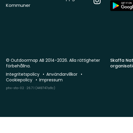
App
Kommuner
Store
© Outdoormap AB 2014-2026. Alla rättigheter
Skaffa Natu
förbehållna.
organisat
Integritetspolicy
Användarvillkor
Cookiepolicy
Impressum
phx-sto-02 · 26.7.1 (449747a8c)