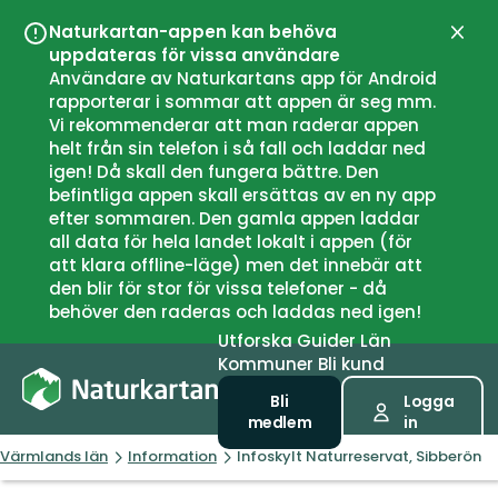
Naturkartan-appen kan behöva
Stän
uppdateras för vissa användare
Användare av Naturkartans app för Android
rapporterar i sommar att appen är seg mm.
Vi rekommenderar att man raderar appen
helt från sin telefon i så fall och laddar ned
igen! Då skall den fungera bättre. Den
befintliga appen skall ersättas av en ny app
efter sommaren. Den gamla appen laddar
all data för hela landet lokalt i appen (för
att klara offline-läge) men det innebär att
den blir för stor för vissa telefoner - då
behöver den raderas och laddas ned igen!
Utforska
Guider
Län
Kommuner
Bli kund
Bli
Logga
medlem
in
Värmlands län
Information
Infoskylt Naturreservat, Sibberön