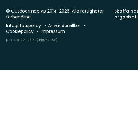
© Outdoormap AB 2014-2026. Alla rättigheter
Skaffa Natu
förbehållna.
organisat
Integritetspolicy
Användarvillkor
Cookiepolicy
Impressum
phx-sto-02 · 26.7.1 (449747a8c)