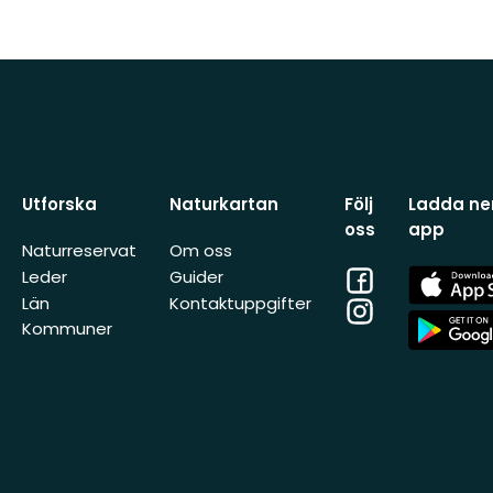
Utforska
Naturkartan
Följ
Ladda ner
oss
app
Naturreservat
Om oss
Facebook
App
Leder
Guider
Store
Län
Kontaktuppgifter
Instagram
App
Kommuner
Store