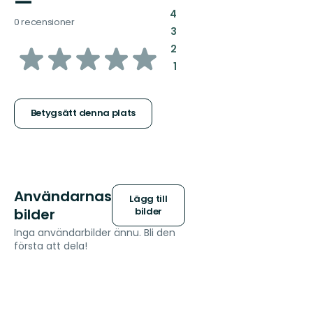
—
:
4
0 recensioner
:
3
av
:
2
:
1
5
stjärnor
Betygsätt denna plats
Användarnas
Lägg till
bilder
bilder
Inga användarbilder ännu. Bli den
första att dela!