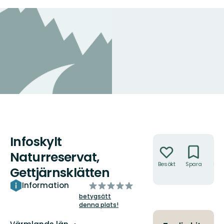
Infoskylt
Åtgärder
Naturreservat,
Besökt
Spara
Hitt
Gettjärnsklätten
hit
av
Information
5
betygsätt
denna plats!
stjärnor
Län: