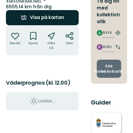
Värmlands län
Ta dig hit
6555.14 km från dig
med
kollektivtr
Visa på kartan
afik
Åtgärder
Avresa
A
Hitta
närmas
Besökt
Spara
Hitta
Dela
hållpla
Ankomst
B
hit
Byt
avgång
och
ankomst
Sök
kollektivtrafik
Väderprognos (kl. 12.00)
Laddar...
Guider