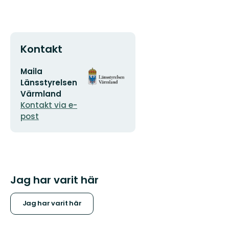
Kontakt
E-
Organisationens
Maila
postadress
logotyp
Länsstyrelsen
Värmland
Kontakt via e-
post
Jag har varit här
Jag har varit här