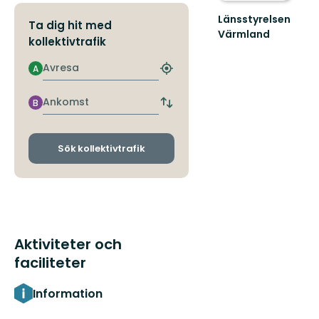
Länsstyrelsen
Ta dig hit med
Värmland
kollektivtrafik
Välkommen
till
Avresa
A
Hitta
Värmlands
närmaste
skyddade
hållplats
natur!
Ankomst
B
Byt
avgångs-
och
ankomsthållplatser
Sök kollektivtrafik
Aktiviteter och
faciliteter
Information