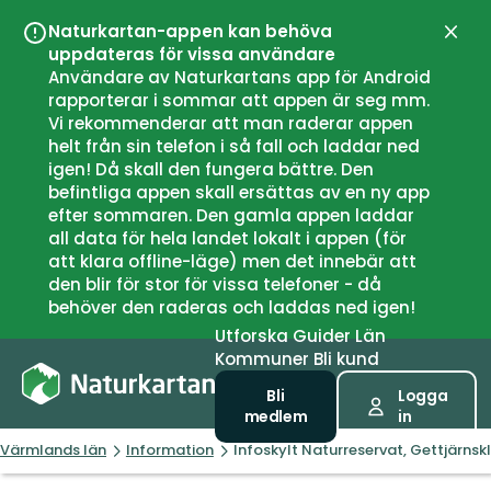
Naturkartan-appen kan behöva
Stän
uppdateras för vissa användare
Användare av Naturkartans app för Android
rapporterar i sommar att appen är seg mm.
Vi rekommenderar att man raderar appen
helt från sin telefon i så fall och laddar ned
igen! Då skall den fungera bättre. Den
befintliga appen skall ersättas av en ny app
efter sommaren. Den gamla appen laddar
all data för hela landet lokalt i appen (för
att klara offline-läge) men det innebär att
den blir för stor för vissa telefoner - då
behöver den raderas och laddas ned igen!
Utforska
Guider
Län
Kommuner
Bli kund
Bli
Logga
medlem
in
Värmlands län
Information
Infoskylt Naturreservat, Gettjärnsk