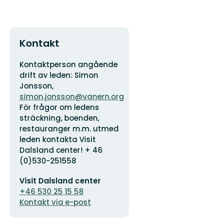
Kontakt
Adress
Organisationens
Kontaktperson angående
logotyp
drift av leden: Simon
Jonsson,
simon.jonsson@vanern.org
För frågor om ledens
sträckning, boenden,
restauranger m.m. utmed
leden kontakta Visit
Dalsland center! + 46
(0)530-251558
E-
Visit Dalsland center
postadress
+46 530 25 15 58
Kontakt via e-post