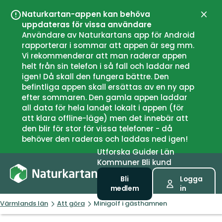
Naturkartan-appen kan behöva
Stän
uppdateras för vissa användare
Användare av Naturkartans app för Android
rapporterar i sommar att appen är seg mm.
Vi rekommenderar att man raderar appen
helt från sin telefon i så fall och laddar ned
igen! Då skall den fungera bättre. Den
befintliga appen skall ersättas av en ny app
efter sommaren. Den gamla appen laddar
all data för hela landet lokalt i appen (för
att klara offline-läge) men det innebär att
den blir för stor för vissa telefoner - då
behöver den raderas och laddas ned igen!
Utforska
Guider
Län
Kommuner
Bli kund
Bli
Logga
medlem
in
Värmlands län
Att göra
Minigolf i gästhamnen