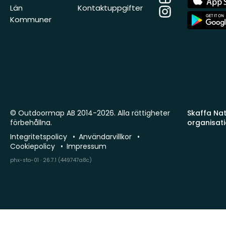
Store
Län
Kontaktuppgifter
Instagram
App
Kommuner
Store
© Outdoormap AB 2014-2026. Alla rättigheter
Skaffa Natu
förbehållna.
organisat
Integritetspolicy
Användarvillkor
Cookiepolicy
Impressum
phx-sto-01 · 26.7.1 (449747a8c)