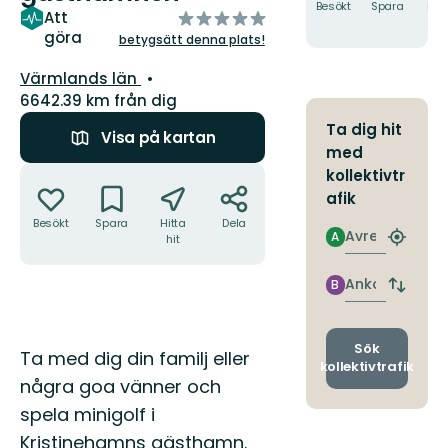
Besökt
Spara
Hitt
av
Att
hit
göra
5
betygsätt denna plats!
stjärnor
Län:
Värmlands län
6642.39 km från dig
Ta dig hit
Visa på kartan
med
Åtgärder
kollektivtr
afik
Besökt
Spara
Hitta
Dela
Avresa
A
hit
Hitta
närmas
hållpla
Ankomst
B
Byt
avgång
och
ankomst
Sök
Beskrivning
Ta med dig din familj eller
kollektivtrafik
några goa vänner och
spela minigolf i
Kristinehamns gästhamn.