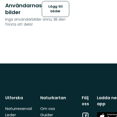
Användarnas
Lägg till
bilder
bilder
Inga användarbilder ännu. Bli den
första att dela!
Utforska
Naturkartan
Följ
Ladda ner
oss
app
Naturreservat
Om oss
Facebook
App
Leder
Guider