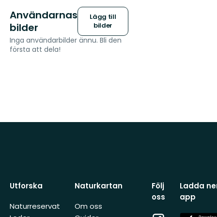
Användarnas
Lägg till
bilder
bilder
Inga användarbilder ännu. Bli den
första att dela!
Utforska
Naturkartan
Följ
Ladda ner
oss
app
Naturreservat
Om oss