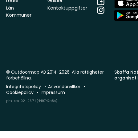
Facebook
App
Leder
Guider
Store
Län
Kontaktuppgifter
Instagram
App
Kommuner
Store
© Outdoormap AB 2014-2026. Alla rättigheter
Skaffa Natu
förbehållna.
organisat
Integritetspolicy
Användarvillkor
Cookiepolicy
Impressum
phx-sto-02 · 26.7.1 (449747a8c)