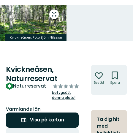
Gå
till
helskärmsläge
Kvickneåsen. Foto Björn Nilsson
Kvickneåsen,
Åtgärder
Naturreservat
Besökt
Spara
Hitt
av
Naturreservat
hit
5
betygsätt
stjärnor
denna plats!
Län:
Värmlands län
Ta dig hit
Visa på kartan
med
Åtgärder
kollektivtr