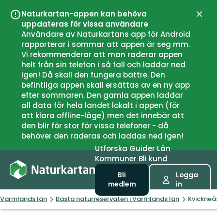
Naturkartan-appen kan behöva
Stän
uppdateras för vissa användare
Användare av Naturkartans app för Android
rapporterar i sommar att appen är seg mm.
Vi rekommenderar att man raderar appen
helt från sin telefon i så fall och laddar ned
igen! Då skall den fungera bättre. Den
befintliga appen skall ersättas av en ny app
efter sommaren. Den gamla appen laddar
all data för hela landet lokalt i appen (för
att klara offline-läge) men det innebär att
den blir för stor för vissa telefoner - då
behöver den raderas och laddas ned igen!
Utforska
Guider
Län
Kommuner
Bli kund
Bli
Logga
medlem
in
Värmlands län
Bästa naturreservaten i Värmlands län
Kvickneå