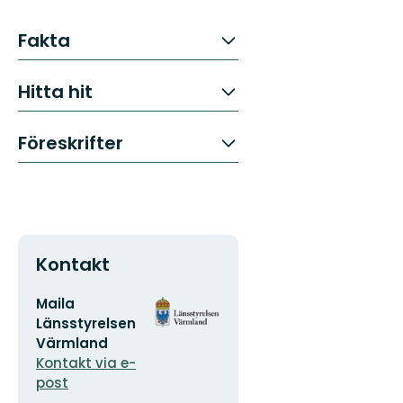
Fakta
Hitta hit
Föreskrifter
Kontakt
E-
Organisationens
Maila
postadress
logotyp
Länsstyrelsen
Värmland
Kontakt via e-
post