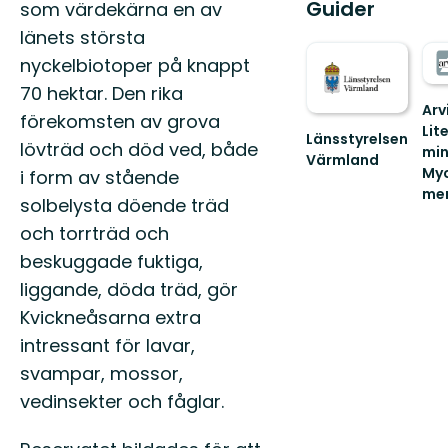
Guider
som värdekärna en av
länets största
nyckelbiotoper på knappt
70 hektar. Den rika
Arv
förekomsten av grova
Lit
Länsstyrelsen
lövträd och död ved, både
min
Värmland
My
i form av stående
Välkommen
mer
till
solbelysta döende träd
600
Värmlands
och torrträd och
km
skyddade
vand
natur!
beskuggade fuktiga,
365
liggande, döda träd, gör
sjöa
Kvickneåsarna extra
intressant för lavar,
svampar, mossor,
vedinsekter och fåglar.