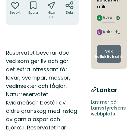
afik
Besökt
Spara
Hitta
Dela
Avresa
hit
A
Hitta
närmas
hållpla
Ankomst
B
Byt
avgång
och
ankomst
Beskrivning
Sök
Reservatet bevarar död
kollektivtrafik
ved som ger liv och gör
det extra intressant för
lavar, svampar, mossor,
vedinsekter och fåglar.
Länkar
Naturreservatet
Kvickneåsen består av
Läs mer på
Länsstyrelsens
äldre granskog med inslag
webbplats
av gamla aspar och
björkar. Reservatet har