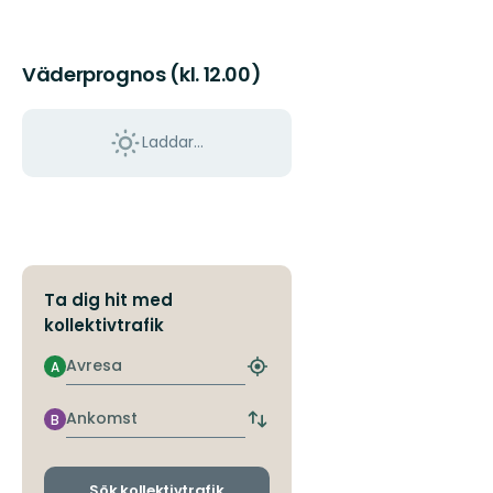
Väderprognos (kl. 12.00)
Laddar...
Ta dig hit med
kollektivtrafik
Avresa
A
Hitta
närmaste
hållplats
Ankomst
B
Byt
avgångs-
och
ankomsthållplatser
Sök kollektivtrafik