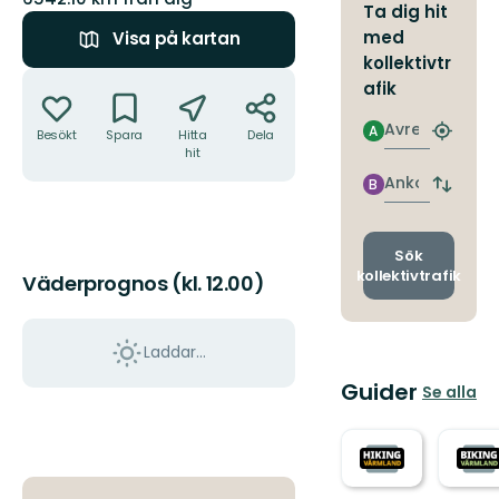
Ta dig hit
med
Visa på kartan
kollektivtr
Åtgärder
afik
Avresa
A
Besökt
Spara
Hitta
Dela
Hitta
hit
närmas
hållpla
Ankomst
B
Byt
avgång
och
ankomst
Sök
kollektivtrafik
Väderprognos (kl. 12.00)
Laddar...
Guider
Se alla