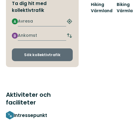
Ta dig hit med
Hiking
Biking
kollektivtrafik
Värmland
Värmla
Hiking
BIKING
Avresa
Värmland
VÄRMLA
A
Hitta
–
närmaste
utvalda
hållplats
Ankomst
B
Byt
vandringsleder
avgångs-
där
och
na...
ankomsthållplatser
Sök kollektivtrafik
Aktiviteter och
faciliteter
Intressepunkt