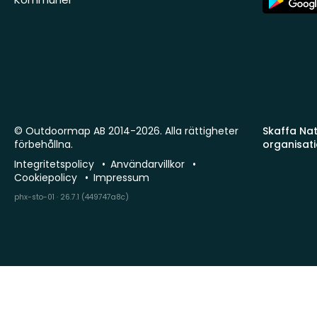
Store
© Outdoormap AB 2014-2026. Alla rättigheter
Skaffa Natu
förbehållna.
organisat
Integritetspolicy
Användarvillkor
Cookiepolicy
Impressum
phx-sto-01 · 26.7.1 (449747a8c)