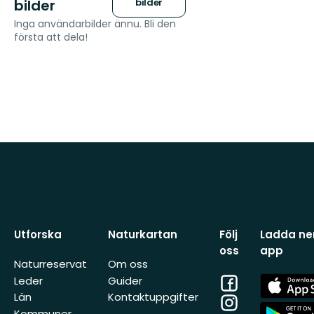
bilder
bilder
Inga användarbilder ännu. Bli den
första att dela!
Utforska
Naturkartan
Följ
Ladda ner
oss
app
Naturreservat
Om oss
Facebook
App
Leder
Guider
Store
Län
Kontaktuppgifter
Instagram
App
Kommuner