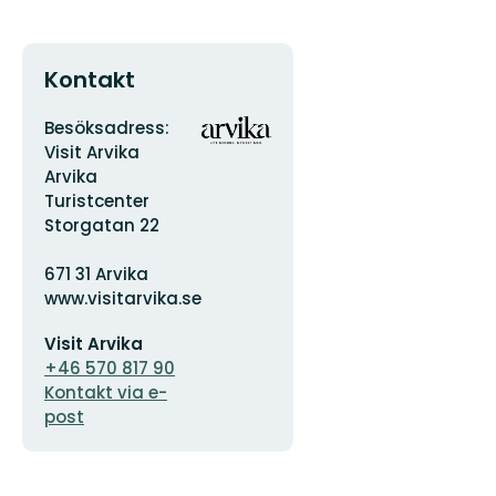
Kontakt
Adress
Organisationens
Besöksadress:
logotyp
Visit Arvika
Arvika
Turistcenter
Storgatan 22
671 31 Arvika
www.visitarvika.se
E-
Visit Arvika
postadress
+46 570 817 90
Kontakt via e-
post