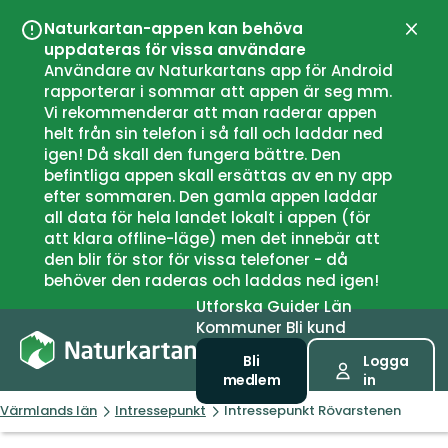
Naturkartan-appen kan behöva
Stän
uppdateras för vissa användare
Användare av Naturkartans app för Android
rapporterar i sommar att appen är seg mm.
Vi rekommenderar att man raderar appen
helt från sin telefon i så fall och laddar ned
igen! Då skall den fungera bättre. Den
befintliga appen skall ersättas av en ny app
efter sommaren. Den gamla appen laddar
all data för hela landet lokalt i appen (för
att klara offline-läge) men det innebär att
den blir för stor för vissa telefoner - då
behöver den raderas och laddas ned igen!
Utforska
Guider
Län
Kommuner
Bli kund
Bli
Logga
medlem
in
Värmlands län
Intressepunkt
Intressepunkt Rövarstenen