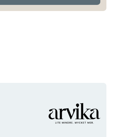
Organisationens
logotyp