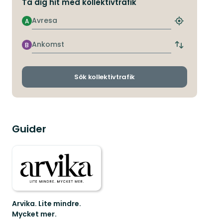
Ta dig hit med kollektivtrafik
Avresa
A
Hitta
närmaste
hållplats
Ankomst
B
Byt
avgångs-
och
ankomsthållp
Sök kollektivtrafik
Guider
Arvika. Lite mindre.
Mycket mer.
600