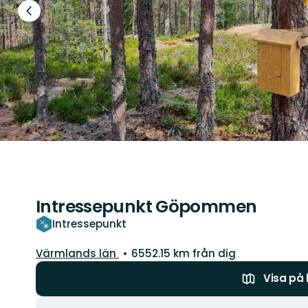
Föregående
bild
Intressepunkt Göpommen
Intressepunkt
Län:
Värmlands län
6552.15 km från dig
Visa på
Åtgärder