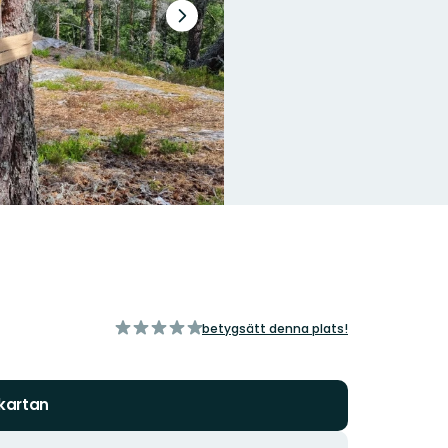
Nästa
bildspel
av
betygsätt denna plats!
5
stjärnor
 kartan