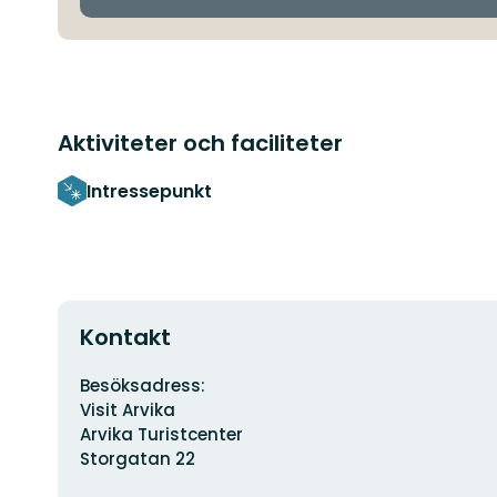
Aktiviteter och faciliteter
Intressepunkt
Kontakt
Adress
Besöksadress:
Visit Arvika
Arvika Turistcenter
Storgatan 22