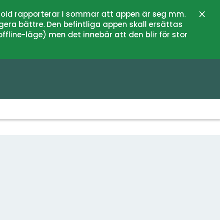
oid rapporterar i sommar att appen är seg mm.
Stän
gera bättre. Den befintliga appen skall ersättas
fline-läge) men det innebär att den blir för stor