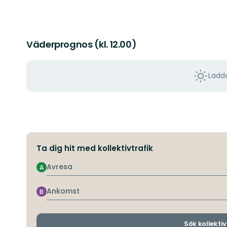
Väderprognos (kl. 12.00)
Ladda
Ta dig hit med kollektivtrafik
Avresa
A
Ankomst
B
Sök kollektiv