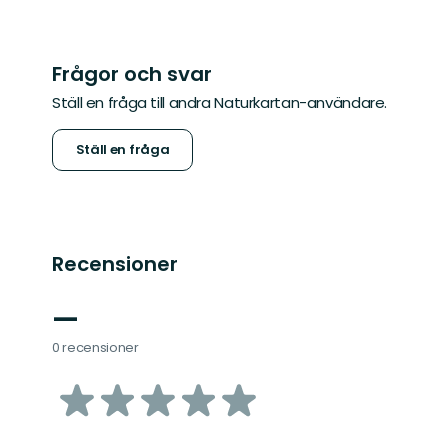
Frågor och svar
Ställ en fråga till andra Naturkartan-användare.
Ställ en fråga
Recensioner
—
0 recensioner
av
5