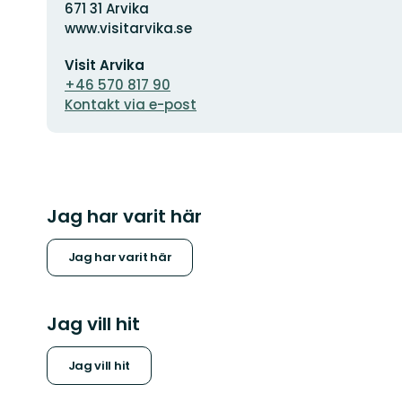
671 31 Arvika
www.visitarvika.se
E-
Visit Arvika
postadress
+46 570 817 90
Kontakt via e-post
Jag har varit här
Jag har varit här
Jag vill hit
Jag vill hit