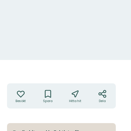
Åtgärder
Besökt
Spara
Hitta hit
Dela