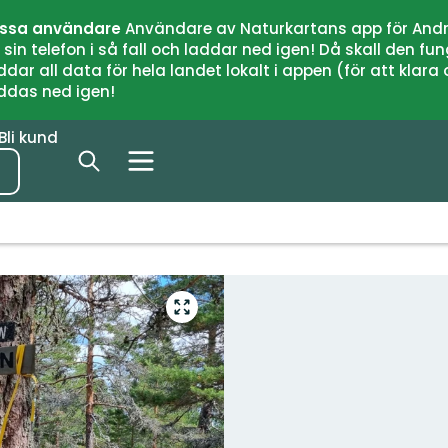
issa användare
Användare av Naturkartans app för Andr
n telefon i så fall och laddar ned igen! Då skall den fun
 all data för hela landet lokalt i appen (för att klara of
addas ned igen!
Bli kund
Gå
till
helskärmsläge