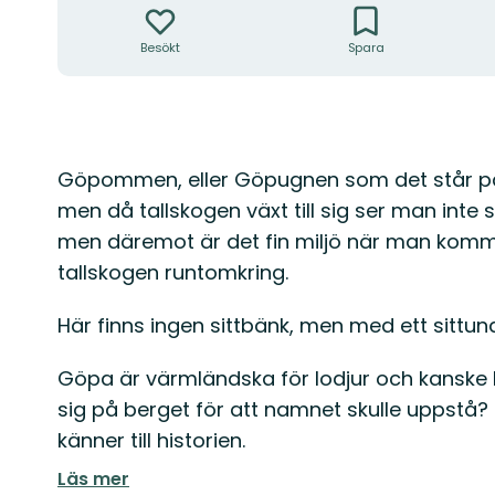
Besökt
Spara
Beskrivning
Göpommen, eller Göpugnen som det står på k
men då tallskogen växt till sig ser man inte
men däremot är det fin miljö när man komme
tallskogen runtomkring.
Här finns ingen sittbänk, men med ett sittund
Göpa är värmländska för lodjur och kanske ha
sig på berget för att namnet skulle uppstå? 
känner till historien.
Läs mer